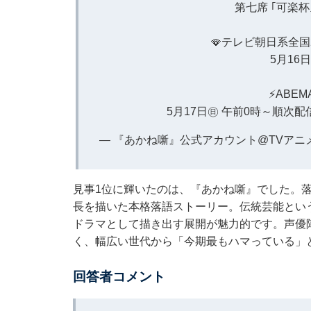
第七席 ｢可楽杯
🪭テレビ朝日系全国
5月16
⚡️ABEM
5月17日㊐ 午前0時～順次配
— 『あかね噺』公式アカウント@TVアニメ好評放
見事1位に輝いたのは、『あかね噺』でした。
長を描いた本格落語ストーリー。伝統芸能とい
ドラマとして描き出す展開が魅力的です。声優
く、幅広い世代から「今期最もハマっている」
回答者コメント