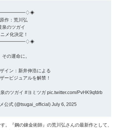
━━━━━━♢◈
作：荒川弘
泉のツガイ
アニメ化決定！
━━━━━━♢◈
、その運命に。
ザイン：新井伸浩による
ザービジュアルを解禁！
黄泉のツガイ
#ヨミツガ
pic.twitter.com/PvHK9qfdrb
@tsugai_official)
July 6, 2025
です。『鋼の錬金術師』の荒川弘さんの最新作として、