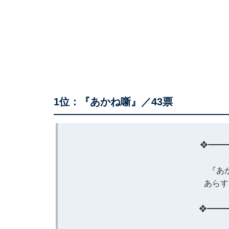
1位：『あかね噺』／43票
❖━━
『あ
あらす
❖━━