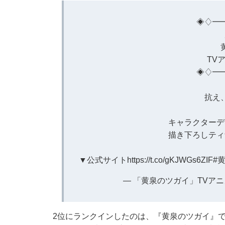
◈♢━
原
黄
TV
◈♢━
抗え
キャラクターデ
描き下ろしティ
▼公式サイト
https://t.co/gKJWGs6ZIF
#
— 「黄泉のツガイ」TVアニメ公式 (
2位にランクインしたのは、『黄泉のツガイ』