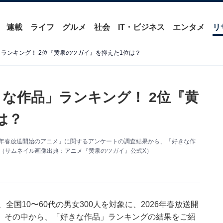
連載
ライフ
グルメ
社会
IT・ビジネス
エンタメ
リ
」ランキング！ 2位『黄泉のツガイ』を抑えた1位は？
きな作品」ランキング！ 2位『黄
は？
「2026年春放送開始のアニメ」に関するアンケートの調査結果から、「好きな作
？（サムネイル画像出典：アニメ『黄泉のツガイ』公式X）
25日、全国10〜60代の男女300人を対象に、2026年春放送開
。その中から、「好きな作品」ランキングの結果をご紹