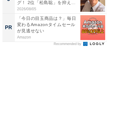
グ！ 2位「松島聡」を抑え...
「鈴木
倒...
2026/08/05
2026/08/0
「今日の目玉商品は？」毎日
【大人
変わるAmazonタイムセール
で快適
PR
PR
が見逃せない
Amazon
アイリス
Recommended by