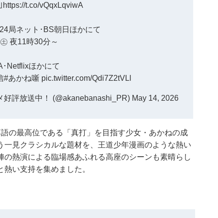
｣
https://t.co/vQqxLqviwA
24局ネット･BS朝日ほかにて
日㊏ 夜11時30分～
A･Netflixほかにて
信
#あかね噺
pic.twitter.com/Qdi7Z2tVLl
送中！ (@akanebanashi_PR)
May 14, 2026
落語の最高位である「真打」を目指す少女・あかねの成
う一見クラシカルな題材を、王道少年漫画のような熱い
陣の熱演による臨場感あふれる高座のシーンも素晴らし
と熱い支持を集めました。