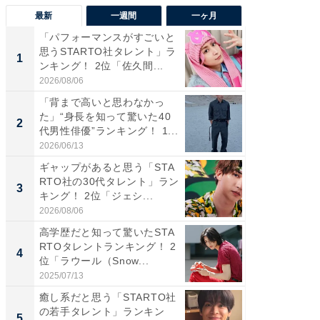
最新
一週間
一ヶ月
「パフォーマンスがすごいと
「癒し系
思うSTARTO社タレント」ラ
タレント
1
1
ンキング！ 2位「佐久間...
「井ノ原
2026/08/06
2026/08/0
「背まで高いと思わなかっ
癒し系だ
た」“身長を知って驚いた40
の若手
2
2
代男性俳優”ランキング！ 1...
グ！ 2
2026/06/13
2026/08/0
ギャップがあると思う「STA
ギャップ
RTO社の30代タレント」ラン
RTO社
3
3
キング！ 2位「ジェシ...
キング！
2026/08/06
2026/08/0
高学歴だと知って驚いたSTA
「世界で
RTOタレントランキング！ 2
ARTO
4
4
位「ラウール（Snow...
グ！ 2
2025/07/13
2026/08/0
癒し系だと思う「STARTO社
身長を知
の若手タレント」ランキン
性俳優」
5
5