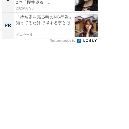
2位「櫻井優衣」...
ンキング
2026/07/20
2026/08/0
「持ち家を売る時のNG行為」
「持ち家
知ってるだけで得する事とは
知って
PR
PR
イエウール
イエウー
Recommended by