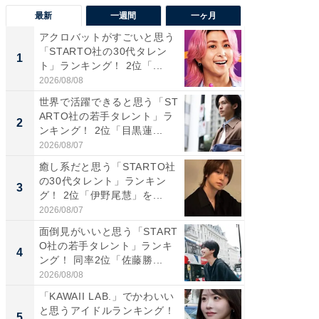
最新
一週間
一ヶ月
アクロバットがすごいと思う
癒し系だ
「STARTO社の30代タレン
の若手
1
1
ト」ランキング！ 2位「...
グ！ 2
2026/08/08
2026/08/0
世界で活躍できると思う「ST
癒し系だ
ARTO社の若手タレント」ラ
の30代
2
2
ンキング！ 2位「目黒蓮...
グ！ 2
2026/08/07
2026/08/0
癒し系だと思う「STARTO社
「パフ
の30代タレント」ランキン
思うST
3
3
グ！ 2位「伊野尾慧」を...
ンキング
2026/08/07
2026/08/0
面倒見がいいと思う「START
ギャップ
O社の若手タレント」ランキ
RTO社
4
4
ング！ 同率2位「佐藤勝...
キング！
2026/08/08
2026/08/0
「KAWAII LAB.」でかわいい
世界で活
と思うアイドルランキング！
ARTO
5
5