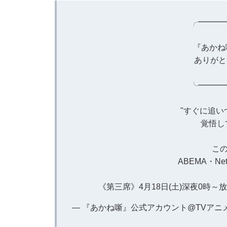
╭━━━
『あかね
ありがと
╰━━━
"すぐに追い
覚悟し
こ
ABEMA・Ne
《第三席》4月18日(土)深夜0時～
— 『あかね噺』公式アカウント@TVアニメ好評放