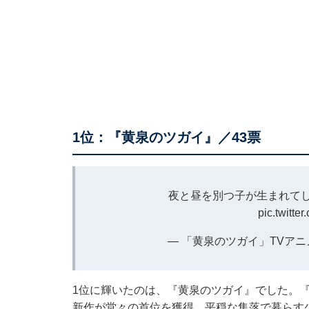
1位：『黄泉のツガイ』／43票
夜と昼を別つ子が生まれて
pic.twitt
— 「黄泉のツガイ」TVアニメ公式 (
1位に輝いたのは、『黄泉のツガイ』でした。
新作が堂々の首位を獲得。平穏な集落で暮らす