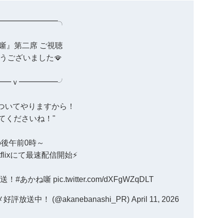
━━━━━━━━╮
噺』第二席 ご視聴
うございました🪭
━━ｖ━━━━━╯
ついてやりますから！
てくださいね！"
の後午前0時～
tflixにて最速配信開始⚡️
放送！
#あかね噺
pic.twitter.com/dXFgWZqDLT
送中！ (@akanebanashi_PR)
April 11, 2026