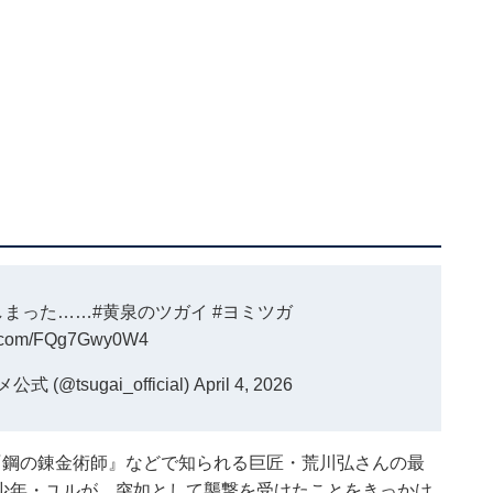
しまった……
#黄泉のツガイ
#ヨミツガ
er.com/FQg7Gwy0W4
@tsugai_official)
April 4, 2026
『鋼の錬金術師』などで知られる巨匠・荒川弘さんの最
少年・ユルが、突如として襲撃を受けたことをきっかけ