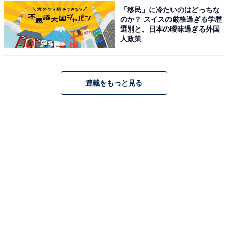
「移民」に冷たいのはどっちな
のか？ スイスの厳格過ぎる学歴
選別と、日本の曖昧過ぎる外国
「ミステリアスな雰囲気があり、黒の組織の中でも
人政策
特に存在感があるからです。敵か味方か分からない
行動が多く、物語を面白くしていると思います」
（30代男性／沖縄県）
連載をもっと見る
「美魔女で敵組織なのにコナンくんを助けてくれる
義理堅い部分が好きです」（30代女性／京都府）
※回答者からのコメントは原文ママです
※記事内容は執筆時点のものです。最新の内容をご確認
ください