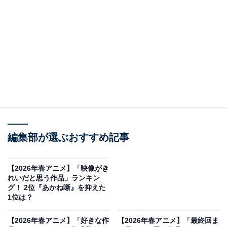
（画像出典：
アニメ『名探偵コナン』公式Webサイト
）
編集部が選ぶおすすめ記事
組織の幹部であり、高校生探偵・工藤新一に試作段階の
毒薬「APTX4869」を飲ませたジンが2位です。トレード
マークの長い銀髪と黒いトレンチコートをまとい、愛車
【2026年春アニメ】「映像がき
れいだと思う作品」ランキン
のポルシェ356Aで移動しています。冷酷非道な執念深さ
グ！ 2位『あかね噺』を抑えた
が特徴で、どこまでも冷徹で容赦のない悪役としての圧
1位は？
倒的なカリスマ性が、作品に極上の緊張感を与えていま
【2026年春アニメ】「好きな作
【2026年春アニメ】「最終回ま
す。