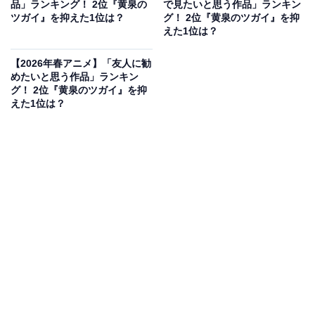
品」ランキング！ 2位『黄泉の
で見たいと思う作品」ランキン
ツガイ』を抑えた1位は？
グ！ 2位『黄泉のツガイ』を抑
えた1位は？
回答者コメント
【2026年春アニメ】「友人に勧
「ザ、裏の組織というキャラクターで、1番印象に
めたいと思う作品」ランキン
グ！ 2位『黄泉のツガイ』を抑
残っているから」（30代男性／宮城県）
えた1位は？
「組織の幹部であり、新一に毒薬を飲ませた張本
人。冷酷非道で頭が切れ、裏切り者は容赦なく処刑
する『純粋な悪』としての格好良さがあります。 そ
の一方で、コナンに何度も煮え湯を飲まされている
のに『江戸川コナン』という名前に一向に気づかな
かったり、変装した怪盗キッドに騙されたり、妙に
ポエミーなセリフを吐いたりと、有能なのにどこか
抜けていて愛おしいです」（40代女性／岡山県）