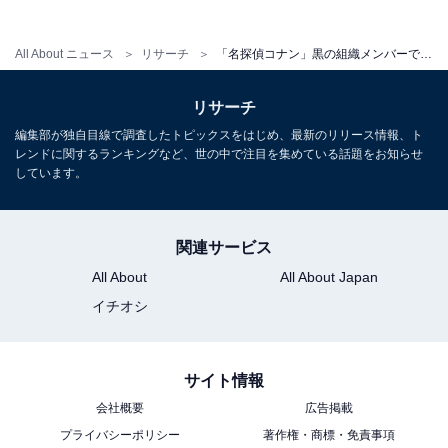
All About ニュース
リサーチ
「名探偵コナン」黒の組織メンバーで好きなキャラクターランキング！ 2位「ジン」を抑えた1位は？【2026年調査】
次ページ
9位までのランキング結果を見る
リサーチ
編集部が独自目線で調査したトピックスをはじめ、最新のリリース情報、ト
レンドに関するランキングなど、世の中で注目を集めている話題をお知らせ
しています。
関連サービス
All About
All About Japan
イチオシ
サイト情報
会社概要
広告掲載
プライバシーポリシー
著作権・商標・免責事項