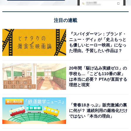
（画像出典：
アニメ『名探偵コナン』公式Webサイト
）
圧倒的な票数を集めて1位に輝いたのは、謎多き妖艶な
注目の連載
美女・ベルモットです。「A secret makes a woman
woman.（秘密は女を美しくする）」を座右の銘に掲げ、
『スパイダーマン：ブランド・
卓越した変装術と情報収集能力で組織を支えています。
ニュー・デイ』が「史上もっと
も優しいヒーロー映画」になっ
「千の顔を持つ魔女」と呼ばれるほどの変装の達人。一
た理由。予習したい作品は？
筋縄ではいかないミステリアスな魅力が絶大な支持を得
ています。
20年間「駆け込み実績ゼロ」の
学校も…「こども110番の家」
回答者コメント
は本当に必要？ PTAが直面する
理想と現実
「黒の組織のメンバーでありながら、たまにコナン
達を助けるようなそぶりを見せたり、ボスに媚びる
「青春18きっぷ」販売激減の裏
ことなく単独行動が多い、何を考えているのか一番
に何が？ 連続利用の厳格化だけ
ではない「本当の理由」
わからないところが好きだから」（30代女性／東京
都）