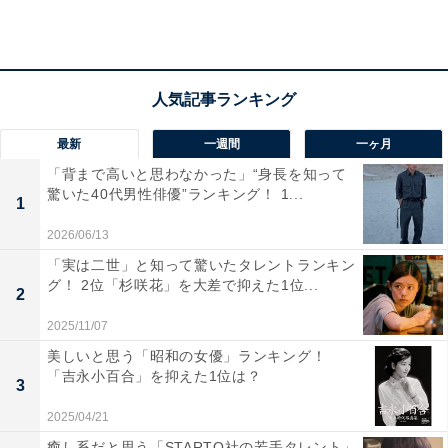
「黒の組織といえばジン、と言うくらいの看板キャ
ラクターとして板についていると思います」（40代
男性／埼玉県）
最新
一週間
一ヶ月
「背まで高いと思わなかった」“身長を知って
驚いた40代男性俳優”ランキング！ 1...
1
2026/06/13
「実は二世」と知って驚いたタレントランキン
グ！ 2位「杉咲花」を大差で抑えた1位...
2
2025/11/07
美しいと思う「昭和の女優」ランキング！
「吉永小百合」を抑えた1位は？
3
2025/04/21
癒し系だと思う「STARTO社の若手タレント」