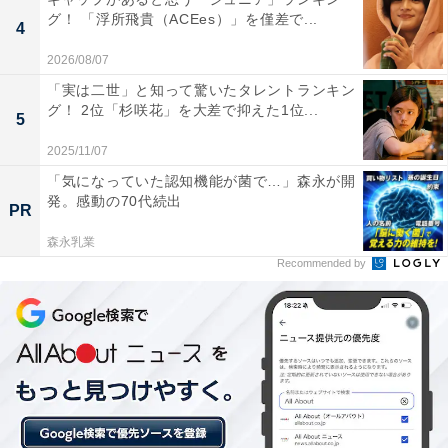
ボクと小五郎のおじさんは依頼人さんとの約束の時
グ！ 「浮所飛貴（ACEes）」を僅差で...
4
間にその家に行ったんだ。
でも依頼した本人は約束のことを忘れちゃってるみ
2026/08/07
たい。
「実は二世」と知って驚いたタレントランキン
グ！ 2位「杉咲花」を大差で抑えた1位...
変だと思った小五郎のおじさんが話を聞くと、依頼
5
人さんは殺人を犯したと言い出して、詳しく話を聞
2025/11/07
くことに…!
「気になっていた認知機能が菌で…」森永が開
発。感動の70代続出
PR
TVオリジナル「ハメられたのは私」このあとすぐ!
森永乳業
pic.twitter.com/6CwzzoEEnW
Recommended by
— 江戸川コナン (@conan_file)
December 16, 2023
堂々の1位に輝いたのは、本作の主人公である江戸川コ
ナンです。「見た目は子ども、頭脳は大人」のキャッチ
コピー通り、数々の難事件を卓越した推理力と阿笠博士
のメカで解決していく姿は唯一無二のかっこよさ。少年