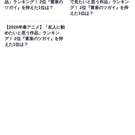
品」ランキング！ 2位『黄泉の
で見たいと思う作品」ランキン
クハットという登場シーンだけで目を引くビジュア
ツガイ』を抑えた1位は？
グ！ 2位『黄泉のツガイ』を抑
えた1位は？
ルが魅力です」（50代男性／東京都）
【2026年春アニメ】「友人に勧
めたいと思う作品」ランキン
グ！ 2位『黄泉のツガイ』を抑
「まず顔がかっこいいところ。頭が良くて余裕があ
えた1位は？
り、マジックのような華麗な手口と紳士的な振る舞
いが素敵です。ミステリアスで一匹狼の様子もあり
ますが、実は優しい一面も感じられるところが好き
です」（20代女性／千葉県）
「キッドが出てくる回はエンターテインメントに富
んでいて、コナンの謎も解きつつキッドに振り回さ
れながら信頼のある姿を見れて楽しいから」（20代
女性／山梨県）