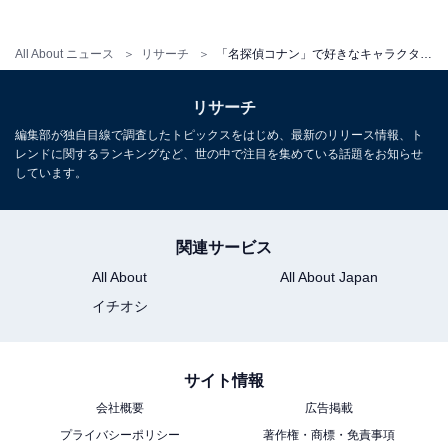
All About ニュース
リサーチ
「名探偵コナン」で好きなキャラクターランキング！ 2位「怪盗キッド（黒羽快斗）」を抑えた1位は？【2026年調査】
リサーチ
編集部が独自目線で調査したトピックスをはじめ、最新のリリース情報、ト
レンドに関するランキングなど、世の中で注目を集めている話題をお知らせ
しています。
関連サービス
All About
All About Japan
こちらもおすすめ
イチオシ
【2026年春アニメ】「ストーリーがおもしろい
と思う作品」ランキング！ 2位『あかね噺』を
抑えた1位は？
サイト情報
会社概要
広告掲載
プライバシーポリシー
著作権・商標・免責事項