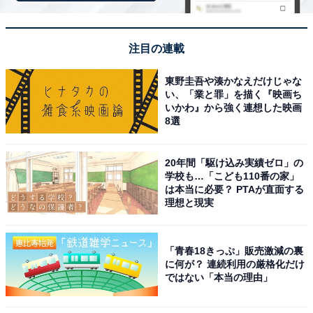
探偵団を優しく率いる子どもとしての顔と、事件や宿敵
に鋭く立ち向かう大人の顔のギャップが全世代から愛さ
注目の連載
れています。
東野圭吾や湊かなえだけじゃな
回答者コメント
い、「業と罪」を描く『映画ち
いかわ』から強く連想した映画
8選
「主人公でありながら冷静な推理力と行動力を持っ
ていて、どんな難事件にも立ち向かう姿がかっこい
20年間「駆け込み実績ゼロ」の
いからです。仲間を大切にするところも魅力だと思
学校も…「こども110番の家」
は本当に必要？ PTAが直面する
います」（30代男性／沖縄県）
理想と現実
「青春18きっぷ」販売激減の裏
「頭脳明晰でどんな難事件も解決するところや、仲
に何が？ 連続利用の厳格化だけ
間を大切にするところが好きです。また、子どもの
ではない「本当の理由」
姿でありながら大人顔負けの行動力があり、見てい
てかっこいいと感じます」（30代女性／鹿児島県）