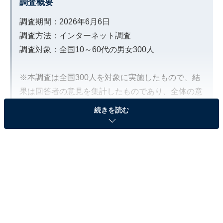
調査概要
調査期間：2026年6月6日
調査方法：インターネット調査
調査対象：全国10～60代の男女300人
※本調査は全国300人を対象に実施したもので、結
果は回答者の意見を集計したものであり、全体の意
見を断定的に示すものではありません
続きを読む
2位：怪盗キッド（黒羽快斗）／71票
キッドが盗むと予告した“王妃の前髪”の警備に、ボ
クや安室さんたちも参加したんだ。
でも白煙で見えない間に“王妃の前髪”が消えたんだ!