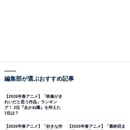
ボクは、安室さん 梓姉ちゃん 風見さんのうち誰か
がキッドの変装だと推理して探ることに!
「キッドV.S.安室 王妃の前髪(後編)」は、12月9日
(土)よる18:00放送だよ。
pic.twitter.com/yOaaeIYxJ2
— 江戸川コナン (@conan_file)
December 8, 2023
白いシルクハットとマントを身にまとい、夜空を華麗に
舞う「月下の奇術師」こと怪盗キッドが2位を獲得。鮮
やかに盗みを働く頭脳明晰（めいせき）さとキザな振る
編集部が選ぶおすすめ記事
舞いで、多くのファンを魅了し続けています。コナンに
とって小粋なライバルであり、時には絶妙なコンビネー
【2026年春アニメ】「映像がき
ションを見せる関係性も人気の秘訣（ひけつ）です。
れいだと思う作品」ランキン
グ！ 2位『あかね噺』を抑えた
回答者コメント
1位は？
【2026年春アニメ】「好きな作
【2026年春アニメ】「最終回ま
「イケメンで格好良いからです。白いマントとシル