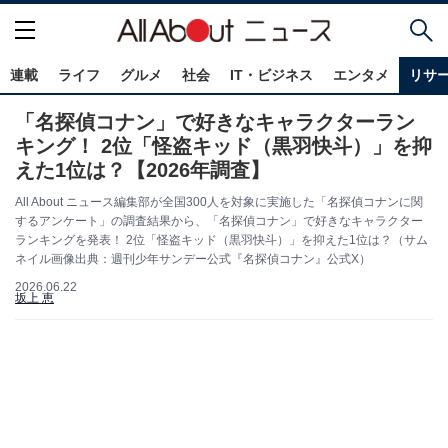
連載
ライフ
グルメ
社会
IT・ビジネス
エンタメ
リサ
「名探偵コナン」で好きなキャラクターラン
キング！ 2位「怪盗キッド（黒羽快斗）」を抑
えた1位は？【2026年調査】
All About ニュース編集部が全国300人を対象に実施した「名探偵コナンに関
するアンケート」の調査結果から、「名探偵コナン」で好きなキャラクター
ランキングを発表！ 2位「怪盗キッド（黒羽快斗）」を抑えた1位は？（サム
ネイル画像出典：週刊少年サンデー公式『名探偵コナン』公式X）
2026.06.22
坂上 恵