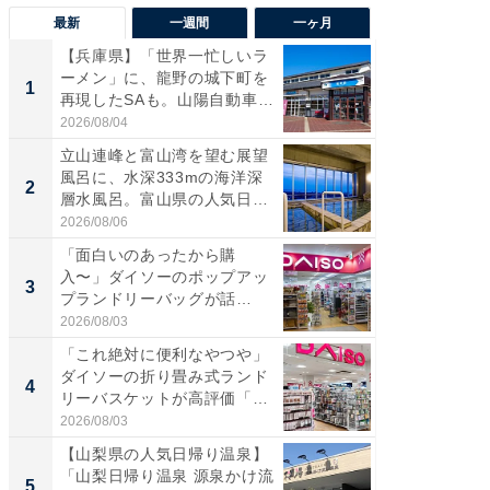
最新
一週間
一ヶ月
【兵庫県】「世界一忙しいラ
【兵庫
ーメン」に、龍野の城下町を
ーメン
1
1
再現したSAも。山陽自動車
再現した
道...
道...
2026/08/04
2026/08/0
立山連峰と富山湾を望む展望
【三重
風呂に、水深333mの海洋深
「鈴鹿天
2
2
層水風呂。富山県の人気日
は100
帰...
2026/08/06
2026/08/0
「面白いのあったから購
ステラ
入〜」ダイソーのポップアッ
詰め放題
3
3
プランドリーバッグが話
00円で「
題。“さま...
2026/08/03
2026/08/0
「これ絶対に便利なやつや」
「ミニオ
ダイソーの折り畳み式ランド
ッグ！ 
4
4
リーバスケットが高評価「使
ど、夏限
わ...
2026/08/03
2026/08/0
【山梨県の人気日帰り温泉】
【埼玉
「山梨日帰り温泉 源泉かけ流
「行田天
5
5