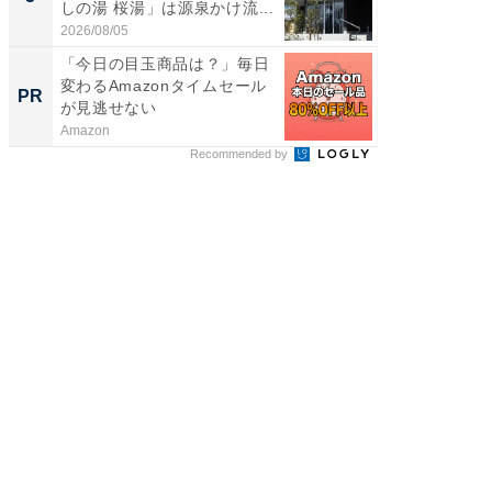
しの湯 桜湯」は源泉かけ流...
は和の
が...
2026/08/05
2026/08/0
「今日の目玉商品は？」毎日
シェア別荘
変わるAmazonタイムセール
wners
PR
PR
が見逃せない
Amazon
COCO VIL
Recommended by