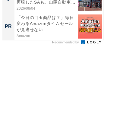
再現したSAも。山陽自動車
は和の
道...
が...
2026/08/04
2026/08/0
「今日の目玉商品は？」毎日
事例か
変わるAmazonタイムセール
管理』
PR
PR
が見逃せない
Amazon
KeeperSec
Recommended by