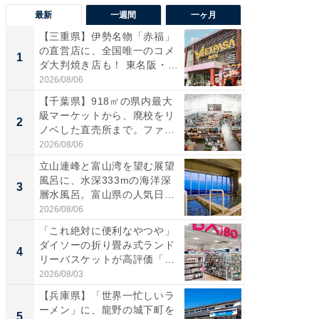
最新
一週間
一ヶ月
【三重県】伊勢名物「赤福」
【兵庫
の直営店に、全国唯一のコメ
ーメン
1
1
ダ大判焼き店も！ 東名阪・
再現した
伊...
道...
2026/08/06
2026/08/0
【千葉県】918㎡の県内最大
【三重
級マーケットから、廃校をリ
「鈴鹿天
2
2
ノベした直売所まで。ファ
は100
ー...
2026/08/06
2026/08/0
立山連峰と富山湾を望む展望
ステラ
風呂に、水深333mの海洋深
詰め放題
3
3
層水風呂。富山県の人気日
00円で「
帰...
2026/08/06
2026/08/0
「これ絶対に便利なやつや」
「ミニオ
ダイソーの折り畳み式ランド
ッグ！ 
4
4
リーバスケットが高評価「使
ど、夏限
わ...
2026/08/03
2026/08/0
【兵庫県】「世界一忙しいラ
【埼玉
ーメン」に、龍野の城下町を
「行田天
5
5