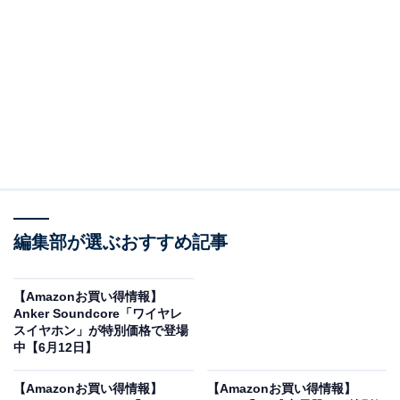
※以下のセール情報は6月12日20時現在のものです。値
段の変更、売り切れの場合もあります。
この記事の執筆者：
All About ニュース お買
いもの部
編集部が選ぶおすすめ記事
Amazonのセール商品から売れ筋ランキングまで、毎日のお買いも
のがもっと楽しく、もっとお得になる情報をお届け。編集部員によ
る独自レビューなど、ここでしか手に入らない情報も満載です。
...続きを読む
【Amazonお買い得情報】
Anker Soundcore「ワイヤレ
※本記事で紹介している商品の購入やサービスの利用により、売上の一部が
スイヤホン」が特別価格で登場
オールアバウトに還元されることがあります。
中【6月12日】
Beatsの「ワイヤレスイヤホン」が限定価格に！
【Amazonお買い得情報】
【Amazonお買い得情報】