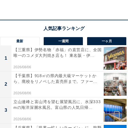
独自の音響プラットフォームにより、
パワフルで臨場感
あふれるサウンド
が楽しめます。進化した
アクティブノ
イズキャンセリング
が周囲の雑音をシャットアウトし、
いつでも自分だけの音楽空間に没入できるのが魅力。
最新
一週間
一ヶ月
AppleとAndroidの両方で高い互換性を実現し、デバイス
【三重県】伊勢名物「赤福」の直営店に、全国
を選ばずスムーズに繋がりますね！
唯一のコメダ大判焼き店も！ 東名阪・伊...
1
2026/08/06
Beats「Studio Buds +」の口コミは？
【千葉県】918㎡の県内最大級マーケットか
ら、廃校をリノベした直売所まで。ファー...
2
Beats「Studio Buds +」には以下のような口コミが寄せ
られています。
2026/08/06
立山連峰と富山湾を望む展望風呂に、水深333
mの海洋深層水風呂。富山県の人気日帰...
圧倒的な遮音性で音楽に集中でき、ブラックとゴー
3
ルドの高級感もとても気に入っています
2026/08/06
【兵庫県】「世界一忙しいラーメン」に、龍野