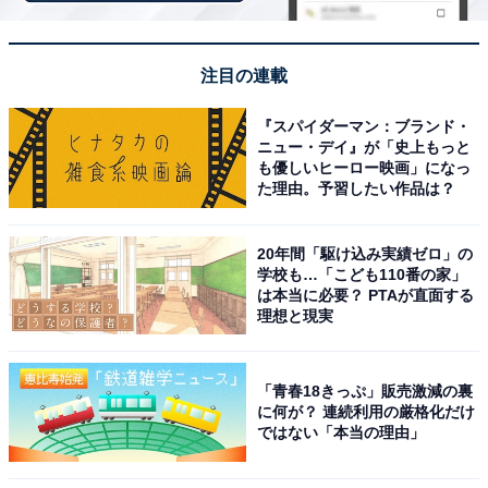
注目の連載
『スパイダーマン：ブランド・
ニュー・デイ』が「史上もっと
も優しいヒーロー映画」になっ
た理由。予習したい作品は？
20年間「駆け込み実績ゼロ」の
学校も…「こども110番の家」
は本当に必要？ PTAが直面する
理想と現実
「青春18きっぷ」販売激減の裏
に何が？ 連続利用の厳格化だけ
【今日チェックしたい】Beatsの人気商品5選
ではない「本当の理由」
Beats「Powerbeats Fit」