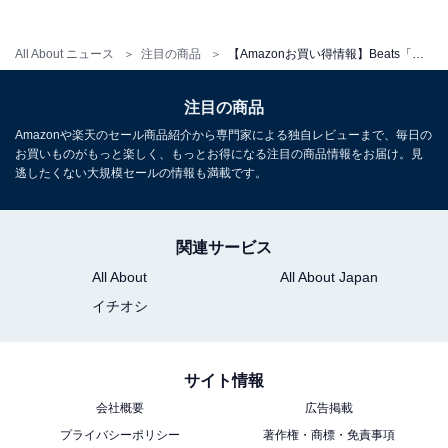
All About ニュース
注目の商品
【Amazonお買い得情報】Beats「ワイヤレスイヤホン」が特別価格で登場中【6月12日】
Beats Powerbeats Pro 2 ワイヤレスイヤホン - アクティ
注目の商品
ブノイズキャンセリング, Apple H2, IPX4耐汗耐水, 最大
45時間の再生時間(ワイヤレス充電対応を使用した場合),
Amazonや楽天のセール商品紹介から専門家による独自レビューまで、毎日の
AppleとAndroidに対応 - ジェットブラック
お買いものがもっと楽しく、もっとお得になる注目の商品情報をお届け。見
逃したくない大規模セールの情報も満載です。
Amazonで見る
関連サービス
Beats「Solo Buds」
All About
All About Japan
イチオシ
サイト情報
会社概要
広告掲載
プライバシーポリシー
著作権・商標・免責事項