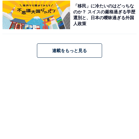
「移民」に冷たいのはどっちな
のか？ スイスの厳格過ぎる学歴
選別と、日本の曖昧過ぎる外国
人政策
連載をもっと見る
Beats - Powerbeats Fit - ワイヤレスノイズキャンセリン
グイヤフォン、安定した着け心地のワークアウトイヤフォ
ン、IPX4、充電ケース使用で最大30時間持続するバッテ
リー、AppleとAndroidに対応 - スパークオレンジ
Amazonで見る
Beats「Powerbeats Pro 2」