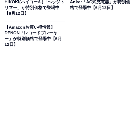
24％オフで登場
HiKOKI(ハイコーキ)「ヘッジト
Anker「AC式充電器」が特別価
リマー」が特別価格で登場中
格で登場中【6月12日】
【6月12日】
【Amazonお買い得情報】
DENON「レコードプレーヤ
ー」が特別価格で登場中【6月
12日】
Beats Studio Buds +| ワイヤレスノイズキャンセリング
イヤフォン - AppleデバイスとAndroidデバイスで互換性
が向上、内蔵マイク、耐汗仕様Bluetoothイヤフォン、空
間オーディオ - ブラック/ゴールド
Amazonで見る
Beatsのワイヤレスイヤホン「Studio Buds +」は現在
24％オフの特別価格・税込1万8882円販売中です。
この商品のおすすめポイントは？