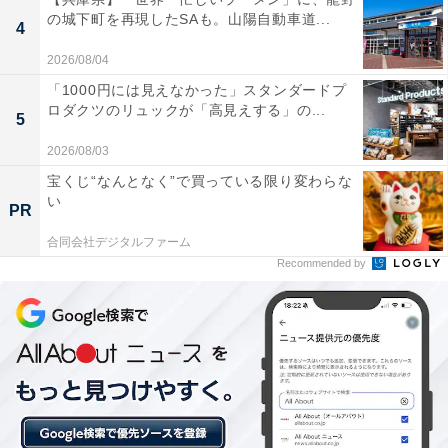
の城下町を再現したSAも。山陽自動車道...
4
前モデルよりノイズキャンセリングが劇的に進化し
2026/08/04
ていて音質もクリアで大満足です
「1000円には見えなかった」スタンダードプ
ロダクツのリュックが「高見えする」の...
5
2026/08/03
iPhoneとAndroidの両方でワンタッチで簡単に接続
宝くじ“なんとなく”で買っている限り変わらな
できるので非常に使い勝手がよいです
い
PR
合同会社デジタルファーム
Recommended by
高音質な音楽と強力なノイズキャンセリングを、様々な
デバイスで快適に楽しみたい人には、おすすめの商品と
いえそうです。
あわせて読みたい
【Amazonお買い得情報】JVCケンウッド
「ポータブルスピーカー」が特別価格で登場
中【6月10日】