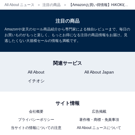
All About ニュース
注目の商品
【Amazonお買い得情報】HiKOKI(ハイコーキ)「ヘッジトリマー」が特別価格で登場中【6月12日】
HiKOKI(ハイコーキ)「CH3656DA」
注目の商品
Amazonや楽天のセール商品紹介から専門家による独自レビューまで、毎日の
お買いものがもっと楽しく、もっとお得になる注目の商品情報をお届け。見
逃したくない大規模セールの情報も満載です。
関連サービス
All About
All About Japan
HiKOKI(ハイコーキ) 36V 充電式 ヘッジトリマー
イチオシ
CH3656DA 植木バリカン 刈刃560mm 新型蓄電池1個・充
電器付 CH3656DA(XPZ)
Amazonで見る
サイト情報
会社概要
広告掲載
プライバシーポリシー
著作権・商標・免責事項
HiKOKI(ハイコーキ)「CSP1820DA」
当サイトの情報についての注意
All About ニュースについて