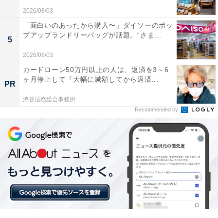
2026/08/03
「面白いのあったから購入〜」ダイソーのポッ
切れ味が抜群で太めの枝もサクサク切れるので作業
プアップランドリーバッグが話題。“さま...
5
時間が大幅に短縮できました
2026/08/03
カードローン50万円以上の人は、返済を3～6
ヶ月停止して『大幅に減額してから返済...
庭木や生垣の手入れをコードレスで手軽かつ綺麗にこな
PR
したい人には、おすすめの商品といえそうです。
渋谷法務総合事務所
Recommended by
あわせて読みたい
【Amazonお買い得情報】ケルヒャー「高圧
洗浄機」が特別価格で登場中【6月10日】