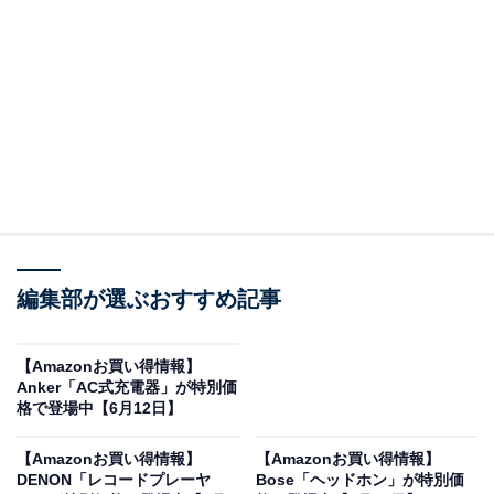
※以下のセール情報は6月12日17時45分現在のもので
す。値段の変更、売り切れの場合もあります。
※本記事で紹介している商品の購入やサービスの利用により、売上の一部が
オールアバウトに還元されることがあります。
編集部が選ぶおすすめ記事
HiKOKI(ハイコーキ)の「ヘッジトリマー」が限定
価格に！ 45％オフで登場
【Amazonお買い得情報】
Anker「AC式充電器」が特別価
格で登場中【6月12日】
【Amazonお買い得情報】
【Amazonお買い得情報】
DENON「レコードプレーヤ
Bose「ヘッドホン」が特別価