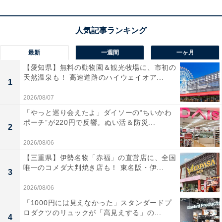
の作業でも疲れにくく、お庭のメンテナンスが劇的に効
率化しますね！
最新
一週間
一ヶ月
【愛知県】無料の動物園＆観光牧場に、市初の
HiKOKI「CH1835DA(NN)」の口コミは？
天然温泉も！ 高速道路のハイウェイオア...
1
HiKOKI「CH1835DA(NN)」には以下のような口コミが
2026/08/07
寄せられています。
「やっと巡り会えたよ」ダイソーの“ちいかわ
ポーチ”が220円で反響。ぬい活＆防災...
2
コードレスなので場所を選ばず使えて庭の生垣の手
2026/08/06
入れが劇的に楽になりました
【三重県】伊勢名物「赤福」の直営店に、全国
唯一のコメダ大判焼き店も！ 東名阪・伊...
3
2026/08/06
軽くて扱いやすいので腕が疲れにくく初心者でも綺
「1000円には見えなかった」スタンダードプ
麗に刈り込むことができます
ロダクツのリュックが「高見えする」の...
4