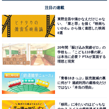
注目の連載
東野圭吾や湊かなえだけじゃな
い、「業と罪」を描く『映画ち
いかわ』から強く連想した映画
8選
20年間「駆け込み実績ゼロ」の
学校も…「こども110番の家」
【今日チェックしたい】HiKOKI(ハイコーキ)の人
は本当に必要？ PTAが直面する
気商品5選
理想と現実
HiKOKI(ハイコーキ)「CG36DC(L)(WPZ)」
「青春18きっぷ」販売激減の裏
に何が？ 連続利用の厳格化だけ
ではない「本当の理由」
「移民」に冷たいのはどっちな
のか？ スイスの厳格過ぎる学歴