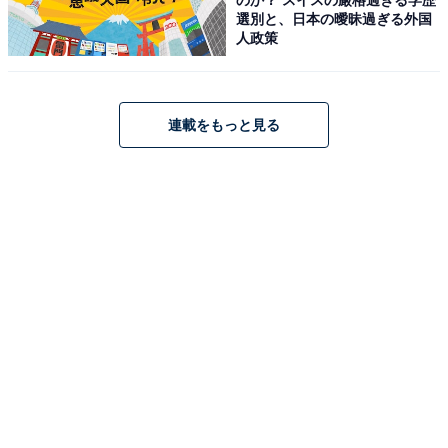
選別と、日本の曖昧過ぎる外国
人政策
HiKOKI(ハイコーキ) 36V 充電式 草刈り機 刈払い機 ルー
プハンドル仕様 電池1個・充電器付き CG36DC(L)(WPZ)
Amazonで見る
連載をもっと見る
HiKOKI(ハイコーキ)「CG1817DA(BG)」
HiKOKI(ハイコーキ) 18V 充電式 芝生バリカン 刈り込み幅
170mm 2.0Ah蓄電池・充電器付き CG1817DA(BG)
Amazonで見る