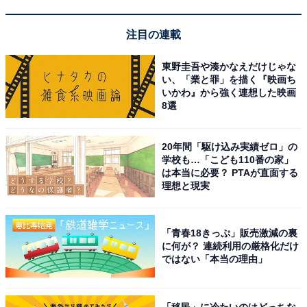
注目の連載
東野圭吾や湊かなえだけじゃな
い、「業と罪」を描く『映画ち
いかわ』から強く連想した映画
8選
【今日チェックしたい】JVCケンウッドの人気商
品5選
20年間「駆け込み実績ゼロ」の
学校も…「こども110番の家」
は本当に必要？ PTAが直面する
JVCケンウッド「NX-W30」
理想と現実
「青春18きっぷ」販売激減の裏
に何が？ 連続利用の厳格化だけ
ではない「本当の理由」
「移民」に冷たいのはどっちな