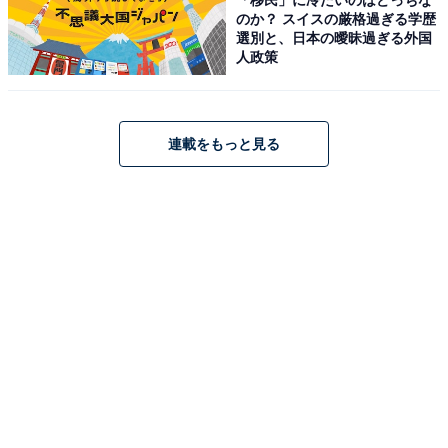
JVCケンウッド JVC NX-W30 ミニコンポ Bluetooth 4.2
のか？ スイスの厳格過ぎる学歴
EDR 搭載 ウッドキャビネット ウォールナット
選別と、日本の曖昧過ぎる外国
ONEBODY CD/FM/USB/スマホ対応 スリープタイマー搭
人政策
載
Amazonで見る
連載をもっと見る
JVCケンウッド「EX-D6SET」
JVCケンウッド Victor EX-D6SET ミニコンポ EX-D6 & オ
ーディオボード LK-EX10 セット Bluetooth ウッドコーン
シリーズ ハイレゾ音源 CD FM/AM USB再生/録音
Amazonで見る