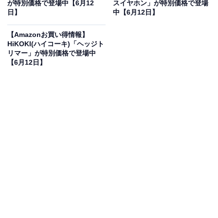
が特別価格で登場中【6月12
スイヤホン」が特別価格で登場
JVCケンウッドの「コンパクトコンポ」が限定価
日】
中【6月12日】
格に！ 13％オフで登場
【Amazonお買い得情報】
HiKOKI(ハイコーキ)「ヘッジト
リマー」が特別価格で登場中
【6月12日】
JVCケンウッド Victor コンパクトコンポ ハイレゾ音源再
生/Bluetooth対応 ウッドコーンシリーズ EX-HR99
Amazonで見る
JVCケンウッドのコンパクトコンポ「EX-HR99」は現在
13％オフの特別価格・税込12万3000円販売中です。
この商品のおすすめポイントは？
音の伝わり方が美しい
「ウッドコーンスピーカー」
を搭
載し、まるで楽器のような豊かで自然な響きを楽しめま