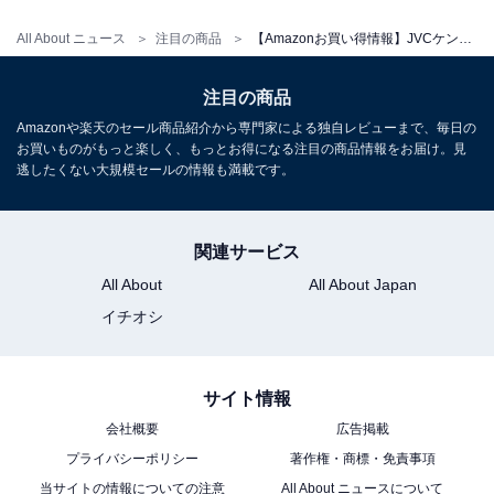
All About ニュース
注目の商品
【Amazonお買い得情報】JVCケンウッド「コンパクトコンポ」が特別価格で登場中【6月13日】
JVCケンウッド「SP-WS02BT」
注目の商品
Amazonや楽天のセール商品紹介から専門家による独自レビューまで、毎日の
お買いものがもっと楽しく、もっとお得になる注目の商品情報をお届け。見
逃したくない大規模セールの情報も満載です。
関連サービス
All About
All About Japan
JVCケンウッド Victor SP-WS02BT Bluetooth スピーカ
ー 小型 最大12時間再生 ステレオペアリング ポータブル
イチオシ
スピーカー AUX対応 出力20W USB-C充電 ウッドデザイ
ン
Amazonで見る
サイト情報
会社概要
広告掲載
プライバシーポリシー
著作権・商標・免責事項
JVCケンウッド「SP-WM01BT」
当サイトの情報についての注意
All About ニュースについて