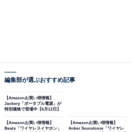
※以下のセール情報は6月13日15時30分現在のもので
す。値段の変更、売り切れの場合もあります。
この記事の執筆者：
All About ニュース お買
編集部が選ぶおすすめ記事
いもの部
Amazonのセール商品から売れ筋ランキングまで、毎日のお買いも
【Amazonお買い得情報】
のがもっと楽しく、もっとお得になる情報をお届け。編集部員によ
Jackery「ポータブル電源」が
る独自レビューなど、ここでしか手に入らない情報も満載です。
...続きを読む
特別価格で登場中【6月12日】
※本記事で紹介している商品の購入やサービスの利用により、売上の一部が
【Amazonお買い得情報】
【Amazonお買い得情報】
オールアバウトに還元されることがあります。
Beats「ワイヤレスイヤホン」
Anker Soundcore「ワイヤレ