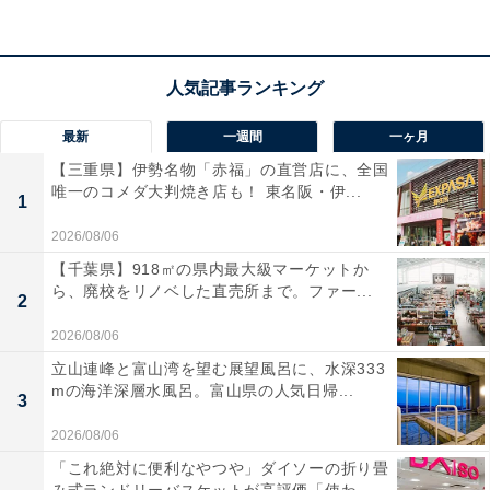
す。独自の高音質化技術
「K2テクノロジー」
により、
CDや圧縮音源、Bluetoothもハイレゾ級の美しさで再
現。おうちの音楽時間が特別な癒しのひとときに変わり
ますね！
最新
一週間
一ヶ月
【三重県】伊勢名物「赤福」の直営店に、全国
唯一のコメダ大判焼き店も！ 東名阪・伊...
JVCケンウッド「EX-HR99」の口コミは？
1
2026/08/06
JVCケンウッド「EX-HR99」には以下のような口コミが
【千葉県】918㎡の県内最大級マーケットか
寄せられています。
ら、廃校をリノベした直売所まで。ファー...
2
2026/08/06
ウッドコーンならではの優しく温かみのある音質で
ボーカルが目の前で歌っているようです
立山連峰と富山湾を望む展望風呂に、水深333
mの海洋深層水風呂。富山県の人気日帰...
3
2026/08/06
Bluetoothでスマホの音楽を気軽に飛ばせるのに想像
「これ絶対に便利なやつや」ダイソーの折り畳