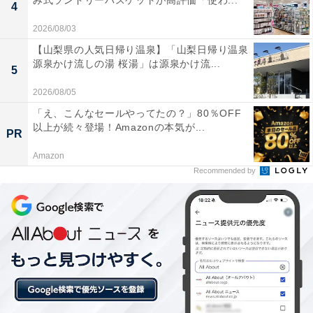
み式ランドリーバスケットが高評価「使わ...
以上の高音質で感動しました
4
2026/08/03
【山梨県の人気日帰り温泉】「山梨日帰り温泉
源泉かけ流しの湯 桜湯」は源泉かけ流...
デザインに高級感がありコンパクトなのでリビング
5
の棚に綺麗に収まって大満足です
2026/08/05
「え、こんなセールやってたの？」80％OFF
以上が続々登場！Amazonの本気が...
PR
高級感あるデザインと極上のサウンドで、自宅にいなが
Amazon
ら本格的な音楽鑑賞を楽しみたい人には、おすすめの商
Recommended by
品といえそうです。