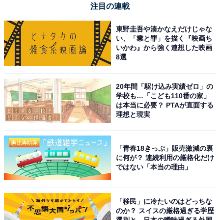
「富山市は医療機関や商業施設が充実していて、交
注目の連載
通の利便性も高く安心して老後を過ごせると思った
東野圭吾や湊かなえだけじゃな
からです」（10代男性／岩手県）
い、「業と罪」を描く『映画ち
いかわ』から強く連想した映画
8選
「コンパクトシティ政策が進んでおり、公共交通機
20年間「駆け込み実績ゼロ」の
関が整備されているため、車を手放した後も移動に
学校も…「こども110番の家」
困らない生活ができるから」（30代女性／長崎県）
は本当に必要？ PTAが直面する
理想と現実
「青春18きっぷ」販売激減の裏
「北アルプスの雄大な自然と日本海の豊かな海の両
に何が？ 連続利用の厳格化だけ
方に恵まれながら、都市機能がコンパクトにまとま
ではない「本当の理由」
っている点が大きな魅力です」（50代男性／青森
県）
「移民」に冷たいのはどっちな
のか？ スイスの厳格過ぎる学歴
選別と、日本の曖昧過ぎる外国