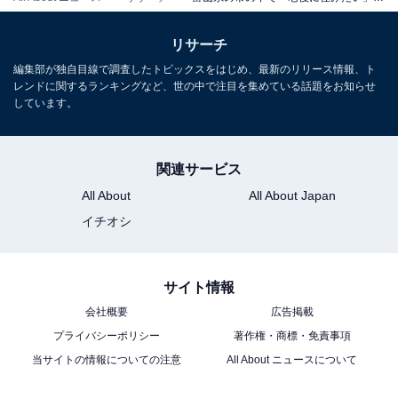
リサーチ
編集部が独自目線で調査したトピックスをはじめ、最新のリリース情報、ト
レンドに関するランキングなど、世の中で注目を集めている話題をお知らせ
しています。
こちらもおすすめ
東京23区で「老後に住みたいと思う区」ランキ
ング！ 2位「杉並区」、1位は？【2025年最
新】
関連サービス
All About
All About Japan
イチオシ
サイト情報
会社概要
広告掲載
1
2
プライバシーポリシー
著作権・商標・免責事項
当サイトの情報についての注意
All About ニュースについて