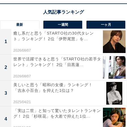
「お魚がおいしそうで食文化に恵まれていそうだか
ら」（50代女性／埼玉県）
最新
一週間
一ヶ月
癒し系だと思う「STARTO社の30代タレン
ト」ランキング！ 2位「伊野尾慧」を...
1
「氷見のブリが美味しいので、老後に住んで堪能し
2026/08/07
たい」（30代女性／石川県）
世界で活躍できると思う「STARTO社の若手タ
レント」ランキング！ 2位「目黒蓮...
2
2026/08/07
美しいと思う「昭和の女優」ランキング！
「吉永小百合」を抑えた1位は？
3
2025/04/21
「実は二世」と知って驚いたタレントランキン
グ！ 2位「杉咲花」を大差で抑えた1位...
4