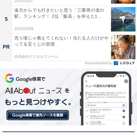
2025/11/07
遠方からでも行きたいと思う「三重県の道の
駅」ランキング！ 2位「飯高」を抑えた1...
5
2025/10/09
売り場じゃ教えてくれない！当たる人だけがや
ってる宝くじの習慣
PR
1位：富山市／133票
合同会社デジタルファーム
Recommended by
富山県の県庁所在地である富山市は、コンパクトシティ
を推進する先進的な街づくりで知られています。路面電
車などの公共交通網が整備されており、医療や商業の施
設が身近に充実しているため、将来的に移動が心配にな
るシニア世代でも安心して快適に暮らすことができま
す。
回答者コメント