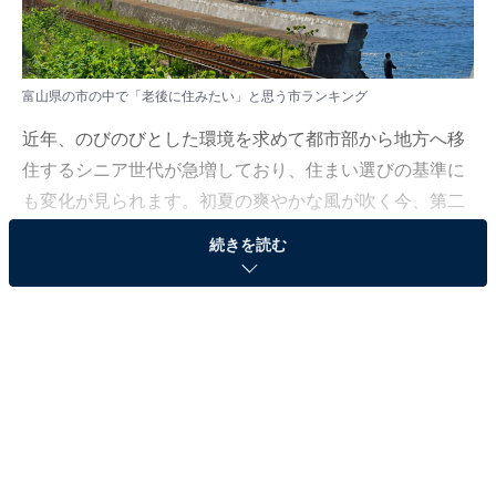
富山県の市の中で「老後に住みたい」と思う市ランキング
近年、のびのびとした環境を求めて都市部から地方へ移
住するシニア世代が急増しており、住まい選びの基準に
も変化が見られます。初夏の爽やかな風が吹く今、第二
の人生のスタートラインとして多くの人から熱い視線を
続きを読む
集める人気の自治体に注目しました。
All About ニュース編集部では、2026年6月6〜8日の期
間、全国10〜70代の男女250人を対象に、市に関するア
ンケートを実施しました。その中から、富山県の市の中
で「老後に住みたい」と思う市ランキングの結果をご紹
介します。