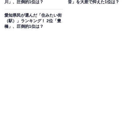
川」、圧倒的1位は？
音」を大差で抑えた1位は？
見を断定的に示すものではありません
愛知県民が選んだ「住みたい街
（駅）」ランキング！ 2位「豊
橋」、圧倒的1位は？
2位：氷見市／38票
能登半島の付け根に位置する氷見市は、富山湾越しに雄
大な立山連峰を望む絶景の街です。「ひみ寒ぶり」をは
じめとする海の幸や、のどかな里山風景、温泉などの魅
力に恵まれており、豊かな自然の中でゆったりとした暮
らしを楽しめる環境が広がっています。
回答者コメント
「街並みが魅力的だからです」（40代男性／東京
都）