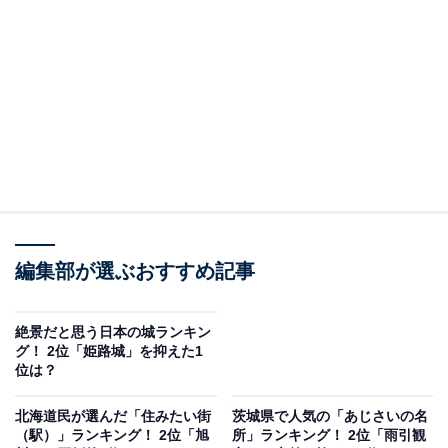
＞7位までの全ランキング結果を見る
この記事の執筆者：
坂上 恵
All About ニュースの編集者。オールアバウトに入社後、SNSトレン
ドにフォーカスした記事執筆やSEOライティングの経験を経て、の
ちにAll About ニュースチームのメンバーに加入。現在は旅行・カル
...続きを読む
チャー・エンタメなどを中心に企画編集を担当。東京都出身。居酒
屋巡りとスポーツ観戦が生きがい。
調査概要
編集部が選ぶおすすめ記事
調査期間：2026年6月6〜8日
調査方法：インターネット調査
絶景だと思う日本の城ランキン
グ！ 2位「姫路城」を抑えた1
調査対象：全国10〜70代の男女250人
位は？
※本調査は全国250人を対象に実施したもので、結
北海道民が選んだ「住みたい街
茨城県で人気の「あじさいの名
（駅）」ランキング！ 2位「旭
所」ランキング！ 2位「雨引観
果は回答者の意見を集計したものであり、全体の意