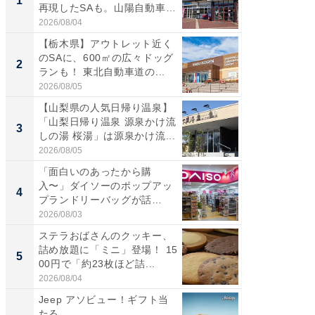
1
1
再現したSAも。山陽自動車
バー」
道...
好...
2026/08/04
2026/07/3
【栃木県】アウトレット近く
【三重
のSAに、600㎡の広々ドッグ
「鈴鹿天
2
2
ランも！ 東北自動車道の...
は100
2026/08/05
2026/08/0
【山梨県の人気日帰り温泉】
「ミニオ
「山梨日帰り温泉 源泉かけ流
ッグ！ 
3
3
しの湯 桜湯」は源泉かけ流...
ど、夏限
2026/08/05
2026/08/0
「面白いのあったから購
ステラ
入〜」ダイソーのポップアッ
詰め放題
4
4
プランドリーバッグが話
00円で「
題。“さま...
2026/08/03
2026/08/0
ステラおばさんのクッキー、
【埼玉
詰め放題に「ミニ」登場！ 15
「行田天
5
5
00円で「約23枚ほど詰...
は和の
が...
2026/08/04
2026/08/0
Jeep アソビュー！ギフト当
【DM発
たる
を抑え