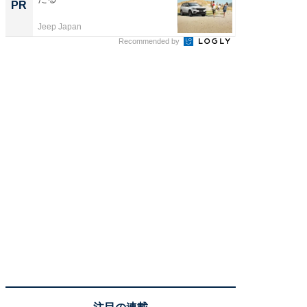
PR
PR
ール便
Jeep Japan
チクタク
Recommended by