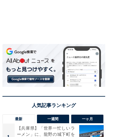
最新
一週間
一ヶ月
【兵庫県】「世界一忙しいラ
「気に
ーメン」に、龍野の城下町を
る〜」3