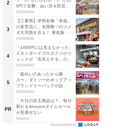
2
2
0円で反響。ぬい活＆防災...
ダ大判焼
伊...
2026/08/06
2026/08/0
【三重県】伊勢名物「赤福」
【千葉県
の直営店に、全国唯一のコメ
級マー
3
3
ダ大判焼き店も！ 東名阪・
ノベし
伊...
ー...
2026/08/06
2026/08/0
「1000円には見えなかった」
ステラ
スタンダードプロダクツのリ
詰め放題
4
4
ュックが「高見えする」の...
00円で「
2026/08/03
2026/08/0
「面白いのあったから購
立山連
入〜」ダイソーのポップアッ
風呂に、
5
5
プランドリーバッグが話
層水風
題。“さま...
帰...
2026/08/03
2026/08/0
「今日の目玉商品は？」毎日
「今日
変わるAmazonタイムセール
変わるA
PR
PR
が見逃せない
が見逃
Amazon
Amazon
Recommended by