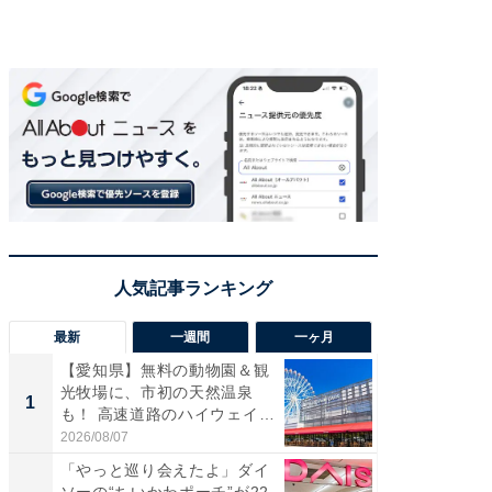
最新
一週間
一ヶ月
【愛知県】無料の動物園＆観
【兵庫
光牧場に、市初の天然温泉
ーメン
1
1
も！ 高速道路のハイウェイオ
再現した
ア...
道...
2026/08/07
2026/08/0
「やっと巡り会えたよ」ダイ
【三重
ソーの“ちいかわポーチ”が22
の直営