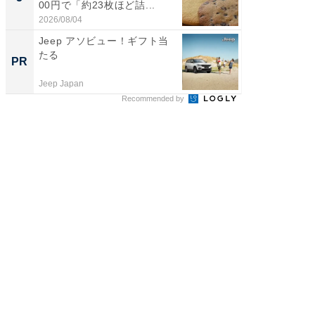
00円で「約23枚ほど詰...
は和の
が...
2026/08/04
2026/08/0
Jeep アソビュー！ギフト当
シェア別荘
たる
wners
PR
PR
Jeep Japan
COCO VIL
Recommended by