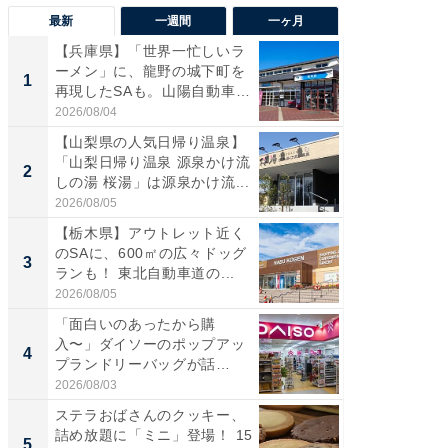
最新
一週間
一ヶ月
【兵庫県】「世界一忙しいラ
「気に
ーメン」に、龍野の城下町を
る〜」3
1
1
再現したSAも。山陽自動車
バー」
道...
好...
2026/08/04
2026/07/3
【山梨県の人気日帰り温泉】
【三重
「山梨日帰り温泉 源泉かけ流
「鈴鹿天
2
2
しの湯 桜湯」は源泉かけ流...
は100
2026/08/05
2026/08/0
【栃木県】アウトレット近く
「ミニオ
のSAに、600㎡の広々ドッグ
ッグ！ 
3
3
ランも！ 東北自動車道の...
ど、夏限
2026/08/05
2026/08/0
「面白いのあったから購
ステラ
入〜」ダイソーのポップアッ
詰め放題
4
4
プランドリーバッグが話
00円で「
題。“さま...
2026/08/03
2026/08/0
ステラおばさんのクッキー、
【埼玉
詰め放題に「ミニ」登場！ 15
「行田天
5
5