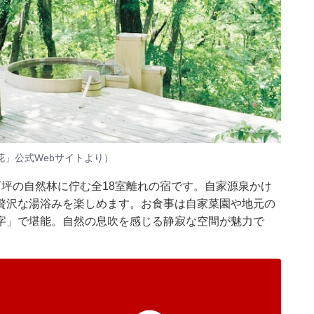
」公式Webサイトより）
坪の自然林に佇む全18室離れの宿です。自家源泉かけ
贅沢な湯浴みを楽しめます。お食事は自家菜園や地元の
字」で堪能。自然の息吹を感じる静寂な空間が魅力で