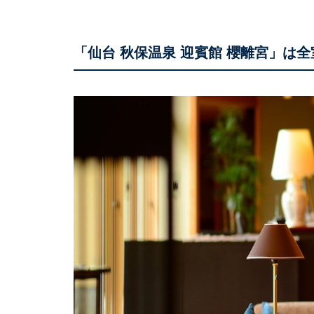
「仙台 秋保温泉 迎賓館 櫻離宮」は