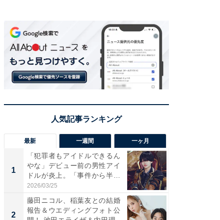
最新
一週間
一ヶ月
「犯罪者もアイドルできるん
「さす
やな」デビュー前の男性アイ
は」高
1
1
ドルが炎上。「事件から半年
災地を
も...
「カ...
2026/03/25
2026/08/0
藤田ニコル、稲葉友との結婚
「女の
報告＆ウエディングフォト公
介、バ
2
2