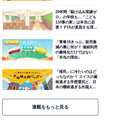
20年間「駆け込み実績ゼ
ロ」の学校も…「こども
110番の家」は本当に必
要？ PTAが直面する理想
と現実
「青春18きっぷ」販売激
減の裏に何が？ 連続利用
の厳格化だけではない
「本当の理由」
「移民」に冷たいのはど
っちなのか？ スイスの厳
格過ぎる学歴選別と、日
本の曖昧過ぎる外国人政
策
連載をもっと見る