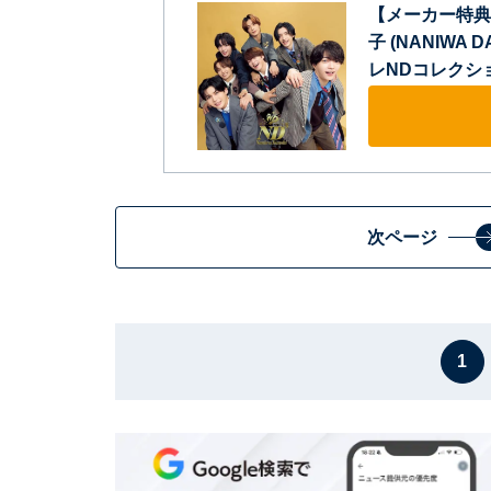
【メーカー特典あり
子 (NANIWA 
レNDコレクション
次ページ
1