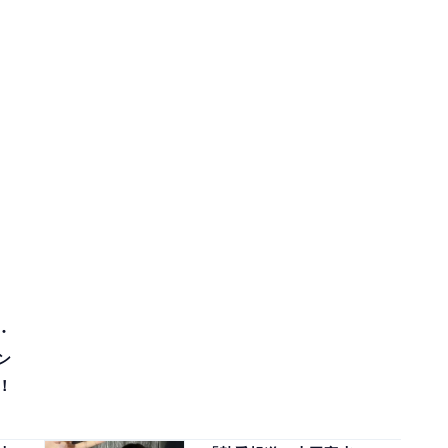
・
ン
！