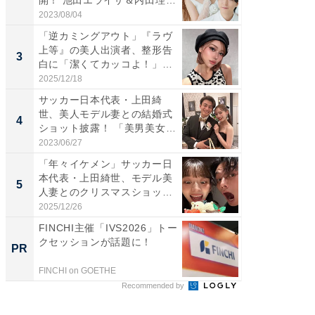
開！ 池田エライザ＆内田理
らのプレ
央...
愛...
2023/08/04
2026/08/0
「逆カミングアウト」『ラヴ
「脚が
上等』の美人出演者、整形告
横川尚
3
3
白に「潔くてカッコよ！」
ムキな姿
「好...
刃...
2025/12/18
2026/08/0
サッカー日本代表・上田綺
「え、
世、美人モデル妻との結婚式
芸人、2
4
4
ショット披露！ 「美男美女」
エットに
「...
2023/06/27
2026/08/0
「年々イケメン」サッカー日
「脳がバ
本代表・上田綺世、モデル美
装姿が話
5
5
人妻とのクリスマスショット
のお父さ
に...
2025/12/26
2026/08/0
FINCHI主催「IVS2026」トー
【見城徹
クセッションが話題に！
も変わ
PR
PR
FINCHI on GOETHE
FINCHI o
Recommended by