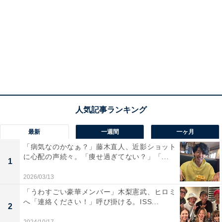
最新
一週間
一ヶ月
「病気なのかなぁ？」藤木直人、近影ショット
に心配の声続々。「痩せ過ぎてない？」「...
1
2026/03/13
「うわすごい豪華メンバー」木梨憲武、ヒロミ
へ「連絡ください！」呼び掛ける。ISS...
2