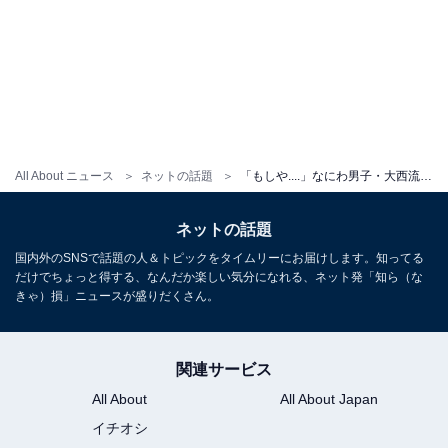
All About ニュース
ネットの話題
「もしや....」なにわ男子・大西流星、メンバーからのプレゼント披露で「完全に恋…」「ビジュ最高っっ」の声
ネットの話題
国内外のSNSで話題の人＆トピックをタイムリーにお届けします。知ってる
だけでちょっと得する、なんだか楽しい気分になれる、ネット発「知ら（な
きゃ）損」ニュースが盛りだくさん。
関連サービス
All About
All About Japan
イチオシ