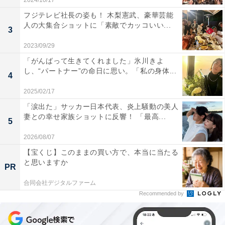
2024/10/17
フジテレビ社長の姿も！ 木梨憲武、豪華芸能
人の大集合ショットに「素敵でカッコいい...
3
2023/09/29
「がんばって生きてくれました」氷川きよ
し、“パートナー”の命日に思い。「私の身体...
4
2025/02/17
「涙出た」サッカー日本代表、炎上騒動の美人
妻との幸せ家族ショットに反響！ 「最高...
5
2026/08/07
【宝くじ】このままの買い方で、本当に当たる
と思いますか
PR
合同会社デジタルファーム
Recommended by