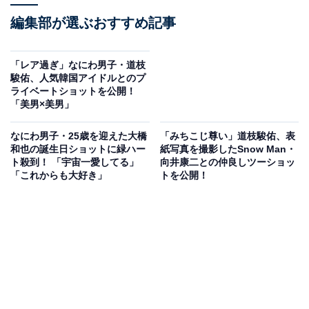
編集部が選ぶおすすめ記事
「レア過ぎ」なにわ男子・道枝
駿佑、人気韓国アイドルとのプ
ライベートショットを公開！
「美男×美男」
なにわ男子・25歳を迎えた大橋
「みちこじ尊い」道枝駿佑、表
和也の誕生日ショットに緑ハー
紙写真を撮影したSnow Man・
ト殺到！ 「宇宙一愛してる」
向井康二との仲良しツーショッ
「これからも大好き」
トを公開！