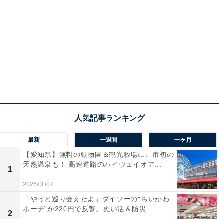
最新
一週間
一ヶ月
【愛知県】無料の動物園＆観光牧場に、市初の
天然温泉も！ 高速道路のハイウェイオア...
1
2026/08/07
「やっと巡り会えたよ」ダイソーの“ちいかわ
ポーチ”が220円で反響。ぬい活＆防災...
2