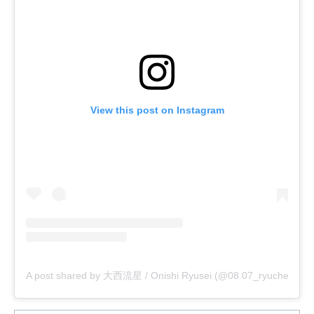
View this post on Instagram
A post shared by 大西流星 / Onishi Ryusei (@08.07_ryuche)