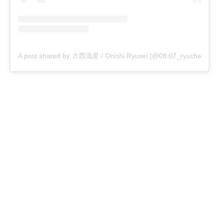
A post shared by 大西流星 / Onishi Ryusei (@08.07_ryuche)