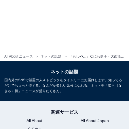
All About ニュース
ネットの話題
「もしや....」なにわ男子・大西流星、メンバーからのプレゼント披露で「完全に恋…」「ビジュ最高っっ」の声
ネットの話題
国内外のSNSで話題の人＆トピックをタイムリーにお届けします。知ってる
だけでちょっと得する、なんだか楽しい気分になれる、ネット発「知ら（な
きゃ）損」ニュースが盛りだくさん。
関連サービス
All About
All About Japan
イチオシ