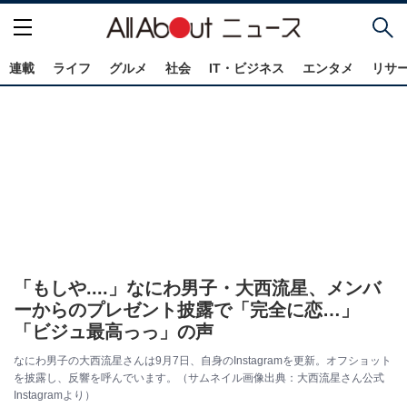
連載
ライフ
グルメ
社会
IT・ビジネス
エンタメ
リサ
「もしや....」なにわ男子・大西流星、メンバ
ーからのプレゼント披露で「完全に恋…」
「ビジュ最高っっ」の声
なにわ男子の大西流星さんは9月7日、自身のInstagramを更新。オフショット
を披露し、反響を呼んでいます。（サムネイル画像出典：大西流星さん公式
Instagramより）