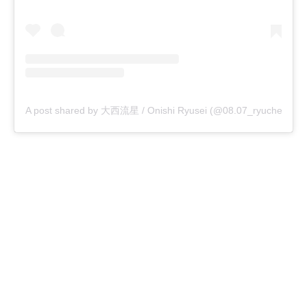
A post shared by 大西流星 / Onishi Ryusei (@08.07_ryuche)