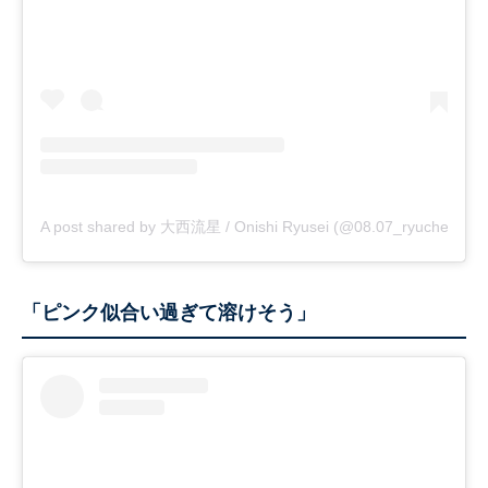
A post shared by 大西流星 / Onishi Ryusei (@08.07_ryuche)
「ピンク似合い過ぎて溶けそう」