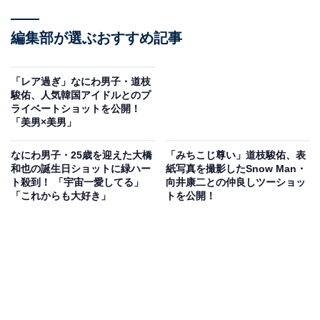
編集部が選ぶおすすめ記事
「レア過ぎ」なにわ男子・道枝
駿佑、人気韓国アイドルとのプ
ライベートショットを公開！
「美男×美男」
なにわ男子・25歳を迎えた大橋
「みちこじ尊い」道枝駿佑、表
和也の誕生日ショットに緑ハー
紙写真を撮影したSnow Man・
ト殺到！ 「宇宙一愛してる」
向井康二との仲良しツーショッ
「これからも大好き」
トを公開！