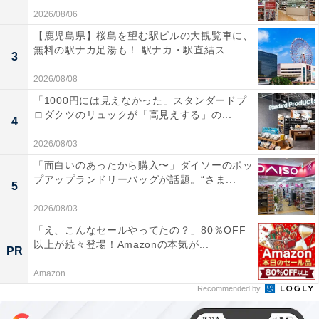
2026/08/06
【鹿児島県】桜島を望む駅ビルの大観覧車に、
無料の駅ナカ足湯も！ 駅ナカ・駅直結ス...
3
2026/08/08
「1000円には見えなかった」スタンダードプ
ロダクツのリュックが「高見えする」の...
4
2026/08/03
「面白いのあったから購入〜」ダイソーのポッ
プアップランドリーバッグが話題。“さま...
5
2026/08/03
「え、こんなセールやってたの？」80％OFF
以上が続々登場！Amazonの本気が...
PR
Amazon
Recommended by