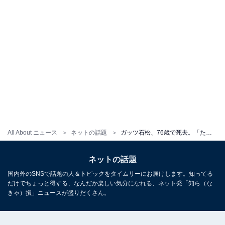
All About ニュース
ネットの話題
ガッツ石松、76歳で死去。「たくさんの笑顔と元気をありがとう」「偉大さが伝わるというもの」
ネットの話題
国内外のSNSで話題の人＆トピックをタイムリーにお届けします。知ってる
だけでちょっと得する、なんだか楽しい気分になれる、ネット発「知ら（な
きゃ）損」ニュースが盛りだくさん。