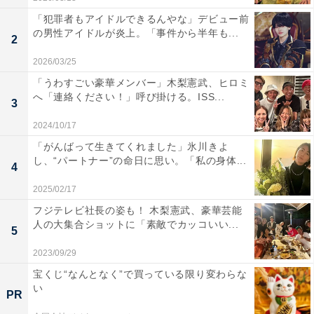
「犯罪者もアイドルできるんやな」デビュー前
の男性アイドルが炎上。「事件から半年も...
2
2026/03/25
「うわすごい豪華メンバー」木梨憲武、ヒロミ
へ「連絡ください！」呼び掛ける。ISS...
3
2024/10/17
「がんばって生きてくれました」氷川きよ
し、“パートナー”の命日に思い。「私の身体...
4
2025/02/17
フジテレビ社長の姿も！ 木梨憲武、豪華芸能
人の大集合ショットに「素敵でカッコいい...
5
2023/09/29
宝くじ“なんとなく”で買っている限り変わらな
い
PR