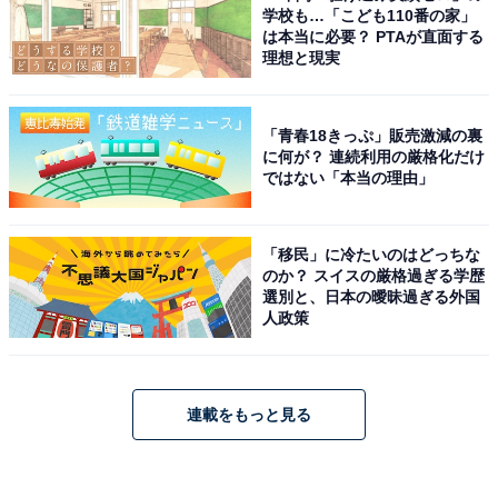
学校も…「こども110番の家」
は本当に必要？ PTAが直面する
理想と現実
「青春18きっぷ」販売激減の裏
に何が？ 連続利用の厳格化だけ
ではない「本当の理由」
「移民」に冷たいのはどっちな
のか？ スイスの厳格過ぎる学歴
選別と、日本の曖昧過ぎる外国
人政策
連載をもっと見る