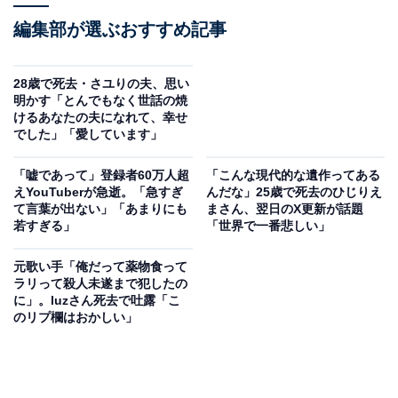
編集部が選ぶおすすめ記事
28歳で死去・さユりの夫、思い
明かす「とんでもなく世話の焼
けるあなたの夫になれて、幸せ
でした」「愛しています」
「嘘であって」登録者60万人超
「こんな現代的な遺作ってある
えYouTuberが急逝。「急すぎ
んだな」25歳で死去のひじりえ
て言葉が出ない」「あまりにも
まさん、翌日のX更新が話題
若すぎる」
「世界で一番悲しい」
元歌い手「俺だって薬物食って
ラリって殺人未遂まで犯したの
に」。luzさん死去で吐露「こ
のリプ欄はおかしい」