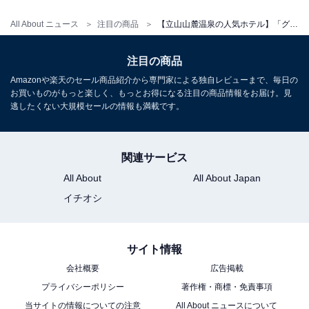
チェックイン：15:00～19:00
All About ニュース
注目の商品
【立山山麓温泉の人気ホテル】「グリーンビュー立山」が選ばれる理由
チェックアウト：～10:00
※プランにより時間が異なる可能性があります
注目の商品
Amazonや楽天のセール商品紹介から専門家による独自レビューまで、毎日の
お買いものがもっと楽しく、もっとお得になる注目の商品情報をお届け。見
※掲載されている情報は記事公開時のものです。あらか
逃したくない大規模セールの情報も満載です。
じめご了承ください。
また、記事中の宿泊プランを予約すると、売上の一部が
オールアバウトに還元されることがあります。
関連サービス
All About
All About Japan
イチオシ
こちらもおすすめ
【塩原温泉の人気ホテル】「塩原温泉 やまの宿
下藤屋」は極上のにごり湯と美食に心満たされ
サイト情報
る宿
会社概要
広告掲載
プライバシーポリシー
著作権・商標・免責事項
当サイトの情報についての注意
All About ニュースについて