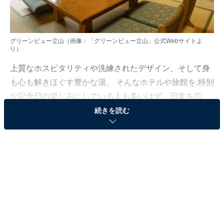
グリーンビュー立山（画像：「グリーンビュー立山」公式Webサイトよ
り）
上質なホスピタリティや洗練されたデザイン、そして身
も心も解きほぐす豊かな湯。 そんなホテルや旅館を,特別
な記念日の楽しみにしている人も多いはず。日常を忘
れ、名湯に癒やされながら満たされる非日常の体験は、
続きを読む
何物にも代えがたい時間ですよね。しかし、近年では趣
向を凝らした温泉宿や人気のホテルも多く、どこに滞在
すればよいか迷ってしまう……そんな思いを抱えている
人もいるのではないでしょうか。
そんな人に向けて、All About ニュース編集部が厳選した
人気かつ評価の高い施設を厳選して紹介します。今回取
り上げるのは立山山麓温泉の「グリーンビュー立山」で