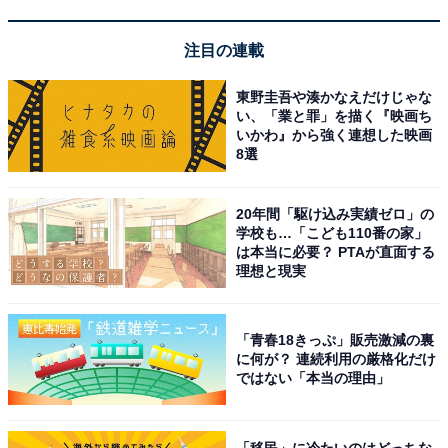
注目の連載
夕食時のアルコールを含む約50種類の飲み放題メニ
東野圭吾や湊かなえだけじゃな
ューが嬉しい
い、「業と罪」を描く『映画ち
いかわ』から強く連想した映画
8選
20年間「駆け込み実績ゼロ」の
学校も…「こども110番の家」
は本当に必要？ PTAが直面する
理想と現実
「青春18きっぷ」販売激減の裏
に何が？ 連続利用の厳格化だけ
ではない「本当の理由」
「移民」に冷たいのはどっちな