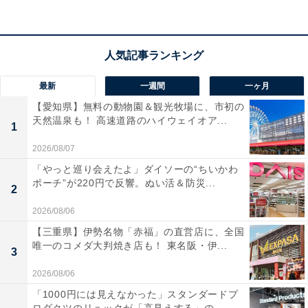
楽天トラベルでホテルを見る
最新
一週間
一ヶ月
【愛知県】無料の動物園＆観光牧場に、市初の
天然温泉も！ 高速道路のハイウェイオア...
1
2026/08/07
「やっと巡り会えたよ」ダイソーの“ちいかわ
ポーチ”が220円で反響。ぬい活＆防災...
2
2026/08/06
【三重県】伊勢名物「赤福」の直営店に、全国
唯一のコメダ大判焼き店も！ 東名阪・伊...
3
2026/08/06
「1000円には見えなかった」スタンダードプ