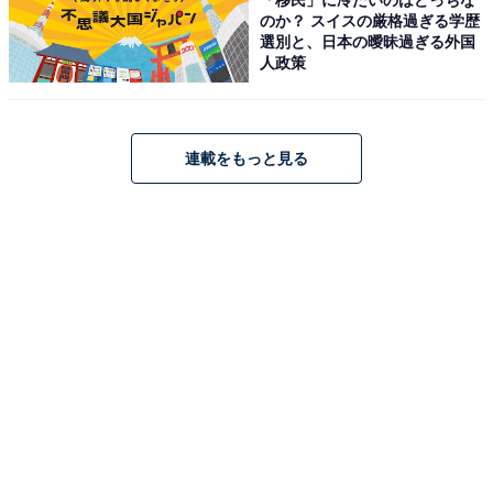
のか？ スイスの厳格過ぎる学歴
選別と、日本の曖昧過ぎる外国
アクセス・料金・宿泊情報は？
人政策
アクセス
連載をもっと見る
所在地：富山県中新川郡立山町千寿ケ原
交通手段：電車の場合 富山地方鉄道「立山駅」下車、徒
歩約3分／車の場合 立山ICより約40分／富山ICより約50
分
料金
大人1名（参考価格）：18,950円
※料金は公式Webサイト参考価格
※プラン・部屋により価格は変動します
チェックイン・チェックアウト