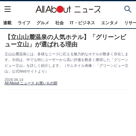
連載
ライフ
グルメ
社会
IT・ビジネス
エンタメ
リサ
【立山山麓温泉の人気ホテル】「グリーンビ
ュー立山」が選ばれる理由
立山山麓温泉には、多様なニーズに応える魅力的なホテルが数多く存在しま
す。今回は、中でも特にユーザーから高い評価を数多く獲得した「グリーン
ビュー立山」を詳しく紹介します。（サムネイル画像：「グリーンビュー立
山」公式Webサイトより）
2026.06.14
All About ニュース お買いもの部