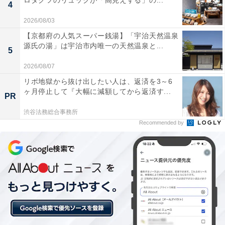
ロダクツのリュックが「高見えする」の...
4
2026/08/03
【京都府の人気スーパー銭湯】「宇治天然温泉
源氏の湯」は宇治市内唯一の天然温泉と...
5
2026/08/07
「グリーンビュー立山」の口コミは？
リボ地獄から抜け出したい人は、返済を3～6
ヶ月停止して『大幅に減額してから返済す...
PR
「グリーンビュー立山」には、以下のような口コミが寄
渋谷法務総合事務所
せられています。
Recommended by
立山駅から徒歩3分と近くアルペンルートの観光に
とても便利
化粧水のようにトロトロとした泉質の温泉が最高に
気持ちいい