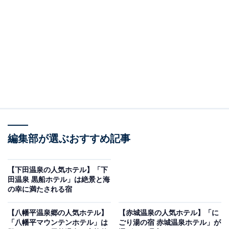
す。
※2026年6月時点で、楽天トラベル上の平均評価が4.0超
えのものを紹介しています
楽天トラベルでホテルを見る
編集部が選ぶおすすめ記事
【下田温泉の人気ホテル】「下
田温泉 黒船ホテル」は絶景と海
の幸に満たされる宿
この記事の執筆者：
All About ニュース お買
【八幡平温泉郷の人気ホテル】
【赤城温泉の人気ホテル】「に
いもの部
「八幡平マウンテンホテル」は
ごり湯の宿 赤城温泉ホテル」が