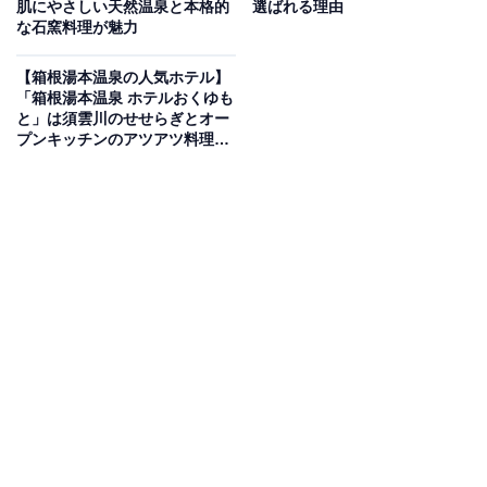
肌にやさしい天然温泉と本格的
選ばれる理由
な石窯料理が魅力
Amazonのセール商品から売れ筋ランキングまで、毎日のお買いも
のがもっと楽しく、もっとお得になる情報をお届け。編集部員によ
【箱根湯本温泉の人気ホテル】
る独自レビューなど、ここでしか手に入らない情報も満載です。
...続きを読む
「箱根湯本温泉 ホテルおくゆも
と」は須雲川のせせらぎとオー
※本記事で紹介している商品の購入やサービスの利用により、売上の一部が
プンキッチンのアツアツ料理が
オールアバウトに還元されることがあります。
魅力
「グリーンビュー立山」は美人の湯と富山の味覚
を堪能できる宿
立山駅から徒歩3分の「グリーンビュー立山」は、立山
黒部アルペンルートの観光に便利な公共の宿です。温泉
は、なめらかな湯触りで美肌効果が期待できる立山山麓
温泉「千寿の湯」を堪能できます。食事は、富山の新鮮
な山海の幸を贅沢に使った料理長渾身の創作料理を用
意。夕食時に50種類以上のドリンクが90分間飲み放題に
なる充実のサービスも魅力です。