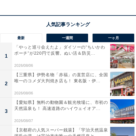
楽天トラベルでホテルを見る
最新
一週間
一ヶ月
「やっと巡り会えたよ」ダイソーの“ちいかわ
ポーチ”が220円で反響。ぬい活＆防災...
1
2026/08/06
【三重県】伊勢名物「赤福」の直営店に、全国
唯一のコメダ大判焼き店も！ 東名阪・伊...
2
2026/08/06
【愛知県】無料の動物園＆観光牧場に、市初の
天然温泉も！ 高速道路のハイウェイオア...
3
2026/08/07
【京都府の人気スーパー銭湯】「宇治天然温泉