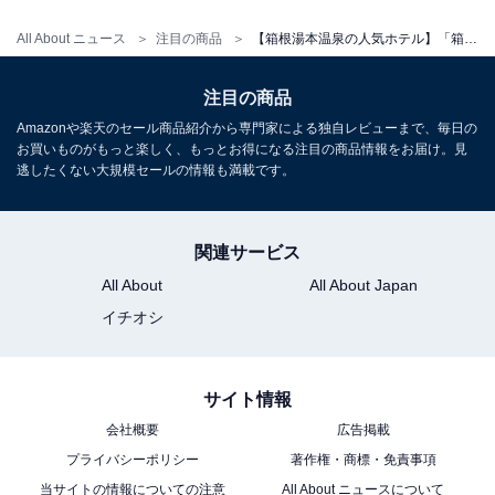
All About ニュース
注目の商品
【箱根湯本温泉の人気ホテル】「箱根湯本温泉 ホテルおくゆもと」は須雲川のせせらぎとオープンキッチンのアツアツ料理が魅力
※掲載されている情報は記事公開時のものです。あらか
じめご了承ください。
注目の商品
また、記事中の宿泊プランを予約すると、売上の一部が
Amazonや楽天のセール商品紹介から専門家による独自レビューまで、毎日の
お買いものがもっと楽しく、もっとお得になる注目の商品情報をお届け。見
オールアバウトに還元されることがあります。
逃したくない大規模セールの情報も満載です。
こちらもおすすめ
関連サービス
【庄川温泉郷の人気ホテル】「庄川温泉風流味
道座敷 ゆめつづり」は全館畳敷きの空間と多彩
All About
All About Japan
な湯船が魅力の宿
イチオシ
サイト情報
会社概要
広告掲載
プライバシーポリシー
著作権・商標・免責事項
当サイトの情報についての注意
All About ニュースについて