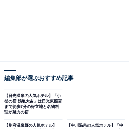
り上げるのは箱根湯本温泉の「箱根湯本温泉 ホテルおく
ゆもと」です。
※2026年6月時点で、楽天トラベル上の平均評価が4.0超
えのものを紹介しています
編集部が選ぶおすすめ記事
楽天トラベルでホテルを見る
【日光温泉の人気ホテル】「小
槌の宿 鶴亀大吉」は日光東照宮
まで徒歩7分の好立地と名物料
理が魅力の宿
この記事の執筆者：
All About ニュース お買
【別府温泉郷の人気ホテル】
【中川温泉の人気ホテル】「中