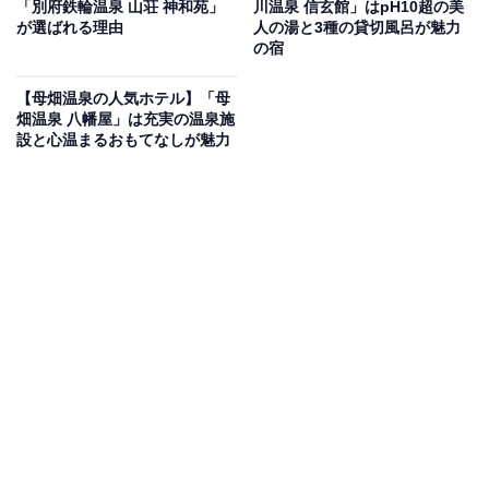
「別府鉄輪温泉 山荘 神和苑」
川温泉 信玄館」はpH10超の美
いもの部
が選ばれる理由
人の湯と3種の貸切風呂が魅力
の宿
Amazonのセール商品から売れ筋ランキングまで、毎日のお買いも
のがもっと楽しく、もっとお得になる情報をお届け。編集部員によ
【母畑温泉の人気ホテル】「母
る独自レビューなど、ここでしか手に入らない情報も満載です。
...続きを読む
畑温泉 八幡屋」は充実の温泉施
設と心温まるおもてなしが魅力
※本記事で紹介している商品の購入やサービスの利用により、売上の一部が
オールアバウトに還元されることがあります。
「箱根湯本温泉 ホテルおくゆもと」は須雲川のせ
せらぎとオープンキッチンのアツアツ料理が魅力
「箱根湯本温泉 ホテルおくゆもと」は、須雲川のせせら
ぎが心地よい男女別の露天風呂が自慢の宿。殿方露天風
呂「滝観の湯」やご婦人露天風呂「ふじの湯」で豊かな
自然を感じながら寛げます。食事は、お食事処「山里」
のオープンキッチンにて、出来立てアツアツのステーキ
や天ぷらを含む料理を心ゆくまで堪能できます。