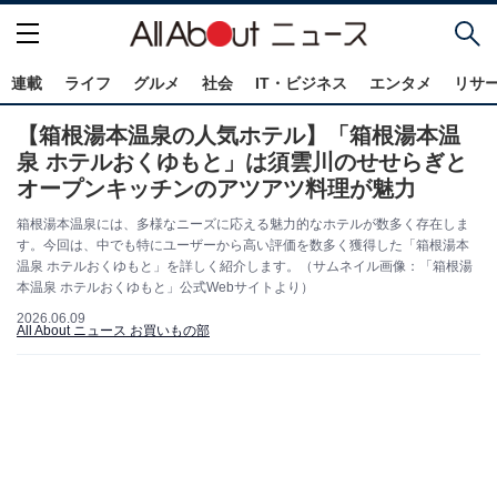
連載
ライフ
グルメ
社会
IT・ビジネス
エンタメ
リサ
【箱根湯本温泉の人気ホテル】「箱根湯本温
泉 ホテルおくゆもと」は須雲川のせせらぎと
オープンキッチンのアツアツ料理が魅力
箱根湯本温泉には、多様なニーズに応える魅力的なホテルが数多く存在しま
す。今回は、中でも特にユーザーから高い評価を数多く獲得した「箱根湯本
温泉 ホテルおくゆもと」を詳しく紹介します。（サムネイル画像：「箱根湯
本温泉 ホテルおくゆもと」公式Webサイトより）
2026.06.09
All About ニュース お買いもの部