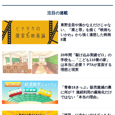
スタッフの対応が親切で温かいおもてなしに満足
注目の連載
東野圭吾や湊かなえだけじゃな
い、「業と罪」を描く『映画ち
いかわ』から強く連想した映画
8選
20年間「駆け込み実績ゼロ」の
学校も…「こども110番の家」
は本当に必要？ PTAが直面する
理想と現実
「青春18きっぷ」販売激減の裏
に何が？ 連続利用の厳格化だけ
ではない「本当の理由」
アクセス・料金・宿泊情報は？
「移民」に冷たいのはどっちな