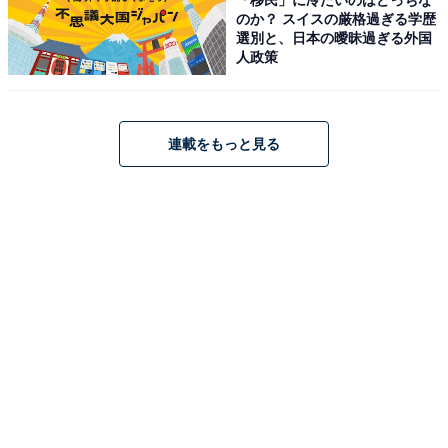
のか？ スイスの厳格過ぎる学歴
選別と、日本の曖昧過ぎる外国
アクセス
人政策
所在地：神奈川県足柄下郡箱根町湯本茶屋211
交通手段：箱根湯本駅よりホテル無料送迎バスで約10分
連載をもっと見る
／箱根湯本駅より旅館組合巡回送迎バスBコース乗車
料金
大人1名（参考価格）：25,300円
※料金は公式Webサイト参考価格
※プラン・部屋により価格は変動します
チェックイン・チェックアウト
チェックイン：15:00
チェックアウト：11:00
※プランにより時間が異なる可能性があります