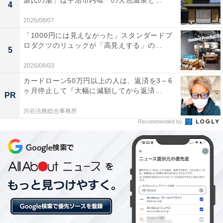
源氏の湯」は宇治市内唯一の天然温泉と...
4
2026/08/07
「1000円には見えなかった」スタンダードプ
ロダクツのリュックが「高見えする」の...
5
2026/08/03
「箱根湯本温泉 ホテルおくゆもと」の口コミは？
カードローン50万円以上の人は、返済を3～6
ヶ月停止して『大幅に減額してから返済...
PR
「箱根湯本温泉 ホテルおくゆもと」には、以下のような
口コミが寄せられています。
渋谷法務総合事務所
Recommended by
オープンキッチンの出来立てステーキや天ぷらが美
味しい
須雲川のせせらぎを聴きながら入る露天風呂が最高