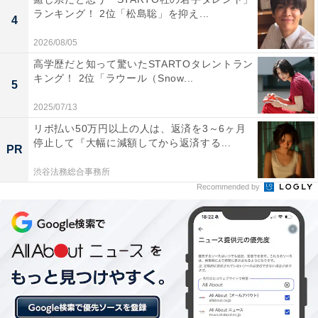
ランキング！ 2位「松島聡」を抑え...
4
2026/08/05
高学歴だと知って驚いたSTARTOタレントラン
キング！ 2位「ラウール（Snow...
5
2025/07/13
リボ払い50万円以上の人は、返済を3～6ヶ月
停止して『大幅に減額してから返済する...
PR
渋谷法務総合事務所
Recommended by
1位：青山テルマ（歌手）／112票