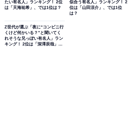
たい有名人」ランキング！ 2位
似合う有名人」ランキング！ 2
は「天海祐希」、では1位は？
位は「山田涼介」、では1位
は？
Z世代が選ぶ「夜に“コンビニ行
くけど何かいる？”と聞いてく
れそうな兄っぽい有名人」ラン
キング！ 2位は「深澤辰哉」、
1位は？
2位にランクインしたのは、人気お笑いコンビ「ララン
ド」のサーヤさんです。上智大学外国語学部イスパニア
語学科の出身です。入学前からお笑いサークル「SCS」
への入会を決めていましたが、参加したアカペラサーク
ルの新歓で馴染めずにいた同級生のニシダさんをSCSに
誘い、コンビ「ラランド」を結成しました。在学中から
数々の学生漫才の大会で結果を残し、現在の活躍へと繋
がっています。
回答者コメント