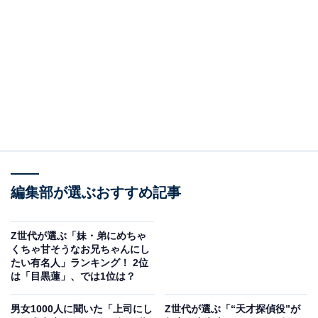
2位：サーヤ（ラランド）／38票
編集部が選ぶおすすめ記事
Z世代が選ぶ「妹・弟にめちゃ
くちゃ甘そうなお兄ちゃんにし
View this post on Instagram
たい有名人」ランキング！ 2位
は「目黒蓮」、では1位は？
男女1000人に聞いた「上司にし
Z世代が選ぶ「“天才探偵役”が