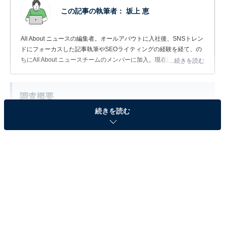
この記事の執筆者：
坂上 恵
All About ニュースの編集者。オールアバウトに入社後、SNSトレン
ドにフォーカスした記事執筆やSEOライティングの経験を経て、の
ちにAll About ニュースチームのメンバーに加入。現在は旅行・カル
...続きを読む
チャー・エンタメなどを中心に企画編集を担当。東京都出身。居酒
屋巡りとスポーツ観戦が生きがい。
調査概要
続きを読む
調査期間：2026年6月6日
調査方法：インターネット調査
調査対象：全国10～60代の男女300人
※本調査は全国300人を対象に実施したもので、結
果は回答者の意見を集計したものであり、全体の意
見を断定的に示すものではありません