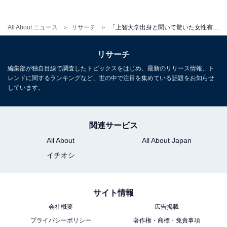
「ギャルマインドの発言やファッションが印象的な
All About ニュース
リサーチ
「上智大学出身と聞いて驚いた女性有名人」ランキング！ 2位「サーヤ（ラランド）」を抑えた1位は？【2026年調査】
ので、上智大学という名門大学出身なのが驚きでし
た。クイズ番組や情報番組というよりは、バラエテ
リサーチ
ィなどで活躍してるイメージなので、上品で賢い上
編集部が独自目線で調査したトピックスをはじめ、最新のリリース情報、ト
レンドに関するランキングなど、世の中で注目を集めている話題をお知らせ
智大学というのがイメージとのギャップを感じまし
しています。
た」（20代女性／石川県）
関連サービス
All About
All About Japan
※回答者からのコメントは原文ママです
イチオシ
※記事内容は執筆時点のものです。最新の内容をご確認
ください
サイト情報
会社概要
広告掲載
次ページ
10位までのランキング結果を見る
プライバシーポリシー
著作権・商標・免責事項