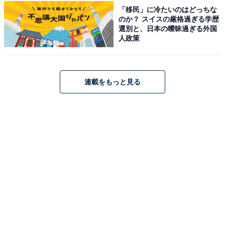
見事1位に輝いたのは、歌手の青山テルマさんです。フ
「移民」に冷たいのはどっちな
のか？ スイスの厳格過ぎる学歴
ァッショニスタとしても注目を集めるポップな印象の彼
選別と、日本の曖昧過ぎる外国
女ですが、上智大学国際教養学部を卒業した才女でもあ
人政策
ります。エネルギッシュなアーティスト活動の裏にあ
る、高い語学力と国際的なバックグラウンドのギャップ
に驚く人が最も多かったようです。
連載をもっと見る
回答者コメント
「若い頃から歌手1本でやってきたのかと思ってい
たから」（20代女性／東京都）
「歌が上手いので歌の専門学校に通っているのかと
思っていたから」（20代女性／神奈川県）