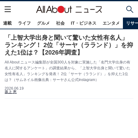
連載
ライフ
グルメ
社会
IT・ビジネス
エンタメ
リサ
「上智大学出身と聞いて驚いた女性有名人」
ランキング！ 2位「サーヤ（ラランド）」を抑
えた1位は？【2026年調査】
All About ニュース編集部が全国300人を対象に実施した「名門大学出身の有
名人に関するアンケート」の調査結果から、「上智大学出身と聞いて驚いた
女性有名人」ランキングを発表！ 2位「サーヤ（ラランド）」を抑えた1位
は？（サムネイル画像出典：サーヤさん公式Instagram）
2026.06.19
坂上 恵