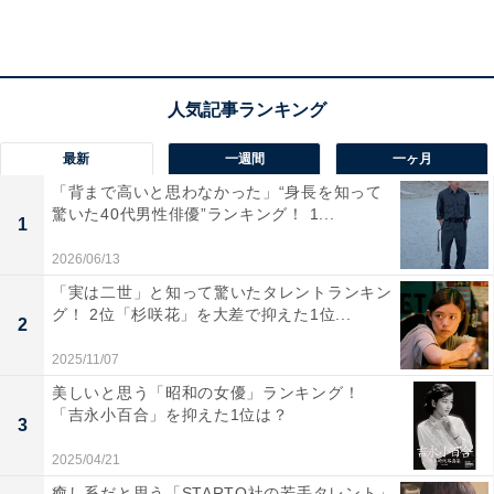
「お笑い芸人としての印象が非常に強く、独特のセ
ンスやトーク力で活躍しているため、難関私立大学
である上智大学出身という学歴とのギャップに驚い
たからです」（60代女性／愛知県）
最新
一週間
一ヶ月
「背まで高いと思わなかった」“身長を知って
驚いた40代男性俳優”ランキング！ 1...
「お笑いのセンスはすごく、歌もうまいが、頭もい
1
いことは知らなかった」（40代女性／千葉県）
2026/06/13
「実は二世」と知って驚いたタレントランキン
グ！ 2位「杉咲花」を大差で抑えた1位...
2
「お笑い芸人さんなので、超名門の上智大学出身と
2025/11/07
いう高い学歴を持っているギャップにびっくりした
美しいと思う「昭和の女優」ランキング！
「吉永小百合」を抑えた1位は？
からです」（40代女性／鹿児島県）
3
2025/04/21
癒し系だと思う「STARTO社の若手タレント」