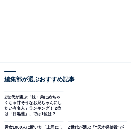
2位：ジャニー喜多川（芸能プロデューサー）／79
票
2位にランクインしたのは、ジャニー喜多川さんです。
1931年にアメリカのロサンゼルスで生まれました。再来
日後、アメリカ大使館軍事顧問団に勤務する傍ら、上智
大学国際部（現在の国際教養学部）に進学し卒業してい
ます。この大学在学中の1955年にバンドを結成して芸能
界へ参入し、1962年のジャニーズ事務所創業へと繋がっ
編集部が選ぶおすすめ記事
ていきました。
Z世代が選ぶ「妹・弟にめちゃ
回答者コメント
くちゃ甘そうなお兄ちゃんにし
たい有名人」ランキング！ 2位
は「目黒蓮」、では1位は？
「ジャニー喜多川の経歴を知らなく、今初めて知っ
た」（40代女性／東京都）
男女1000人に聞いた「上司にし
Z世代が選ぶ「“天才探偵役”が