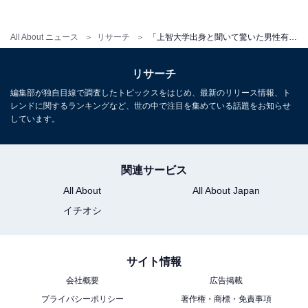
All About ニュース
リサーチ
「上智大学出身と聞いて驚いた男性有名人」ランキング！ 1位「阿部亮平」に次ぐ2位は？【2026年調査】
リサーチ
編集部が独自目線で調査したトピックスをはじめ、最新のリリース情報、ト
レンドに関するランキングなど、世の中で注目を集めている話題をお知らせ
しています。
こちらもおすすめ
Z世代が選ぶ「温泉施設が似合う有名人」ランキ
関連サービス
ング！ 3位は「高地優吾」、2位は「M!LK」、
では1位は？
All About
All About Japan
イチオシ
サイト情報
会社概要
広告掲載
プライバシーポリシー
著作権・商標・免責事項