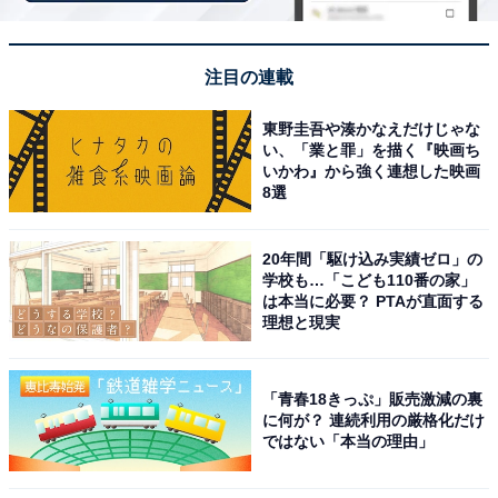
アイドルとなりました。
注目の連載
回答者コメント
東野圭吾や湊かなえだけじゃな
「活動しながら大学も通っていたのは当時驚いたた
い、「業と罪」を描く『映画ち
いかわ』から強く連想した映画
め」（30代女性／愛知県）
8選
20年間「駆け込み実績ゼロ」の
「アイドルとしての華やかな活動のイメージが強い
学校も…「こども110番の家」
は本当に必要？ PTAが直面する
一方で、上智大学出身という高い学歴を持っている
理想と現実
からです」（60代女性／愛知県）
「青春18きっぷ」販売激減の裏
に何が？ 連続利用の厳格化だけ
「アイドルとしての活躍が目立つので、上智大学卒
ではない「本当の理由」
で大学院まで進んでいたと知ると驚くからです。知