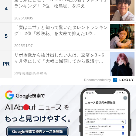
ランキング！ 2位「松島聡」を抑え...
4
View this post on Instagram
2026/08/05
「実は二世」と知って驚いたタレントランキン
グ！ 2位「杉咲花」を大差で抑えた1位...
5
2025/11/07
リボ地獄から抜け出したい人は、返済を3～6
ヶ月停止して『大幅に減額してから返済す...
PR
渋谷法務総合事務所
Recommended by
見事1位に輝いたのは、阿部亮平さんです。阿部亮平さ
んは1993年11月27日生まれ、千葉県出身のSnow Manの
メンバーです。アイドル活動と並行して学業に励み、一
般受験で上智大学理工学部へ進学しました。在学中は各
学科で3人しか選ばれない「学業優秀賞」を受賞するほ
どの好成績を収め、その後はジャニーズ初の大学院修了