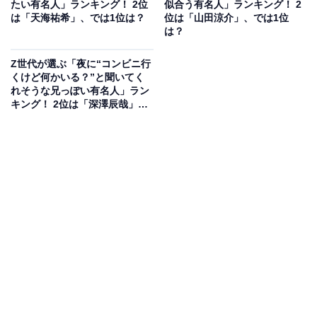
たい有名人」ランキング！ 2位
似合う有名人」ランキング！ 2
は「天海祐希」、では1位は？
位は「山田涼介」、では1位
は？
「高卒からの叩き上げというイメージだったので」
Z世代が選ぶ「夜に“コンビニ行
（30代女性／その他）
くけど何かいる？”と聞いてく
れそうな兄っぽい有名人」ラン
キング！ 2位は「深澤辰哉」、
1位は？
「上智大学の教育や研究と関係なさそうな仕事だか
ら」（50代女性／神奈川県）