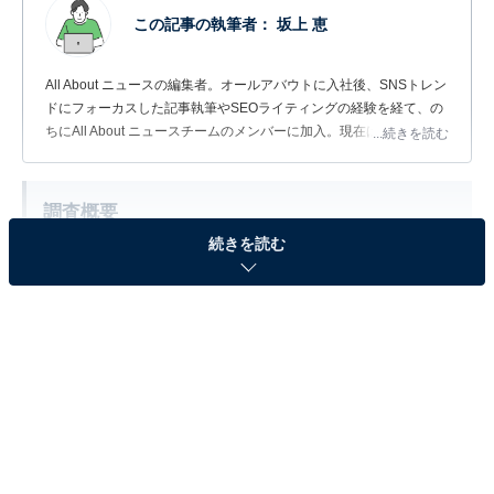
この記事の執筆者：
坂上 恵
All About ニュースの編集者。オールアバウトに入社後、SNSトレン
ドにフォーカスした記事執筆やSEOライティングの経験を経て、の
ちにAll About ニュースチームのメンバーに加入。現在は旅行・カル
...続きを読む
チャー・エンタメなどを中心に企画編集を担当。東京都出身。居酒
屋巡りとスポーツ観戦が生きがい。
調査概要
続きを読む
調査期間：2026年6月6日
調査方法：インターネット調査
調査対象：全国10～60代の男女300人
※本調査は全国300人を対象に実施したもので、結
果は回答者の意見を集計したものであり、全体の意
見を断定的に示すものではありません