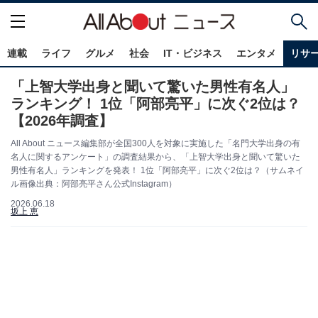
連載
ライフ
グルメ
社会
IT・ビジネス
エンタメ
リサ
「上智大学出身と聞いて驚いた男性有名人」
ランキング！ 1位「阿部亮平」に次ぐ2位は？
【2026年調査】
All About ニュース編集部が全国300人を対象に実施した「名門大学出身の有
名人に関するアンケート」の調査結果から、「上智大学出身と聞いて驚いた
男性有名人」ランキングを発表！ 1位「阿部亮平」に次ぐ2位は？（サムネイ
ル画像出典：阿部亮平さん公式Instagram）
2026.06.18
坂上 恵