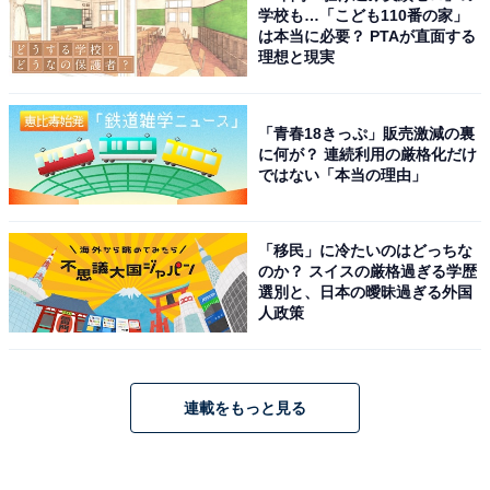
学校も…「こども110番の家」
は本当に必要？ PTAが直面する
理想と現実
「青春18きっぷ」販売激減の裏
に何が？ 連続利用の厳格化だけ
ではない「本当の理由」
「移民」に冷たいのはどっちな
のか？ スイスの厳格過ぎる学歴
選別と、日本の曖昧過ぎる外国
人政策
連載をもっと見る