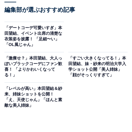
編集部が選ぶおすすめ記事
「デートコーデ可愛いすぎ」本
田望結、イベント出席の清楚な
衣装姿を披露！ 「足細〜い」
「OL風じゃん」
「激痩せ？」本田望結、大人っ
「すごい大きくなってる！」本
ぽいブラックコーデにファン歓
田望結、妹・紗来の明治大学入
喜！ 「よりかわいくなって
学ショット公開「美人姉妹」
る！」
「顔がそっくりすぎて」
「レベルが高い」本田望結＆紗
来、姉妹ショットを公開！
「え、天使じゃん」「ほんと素
敵な美人姉妹」