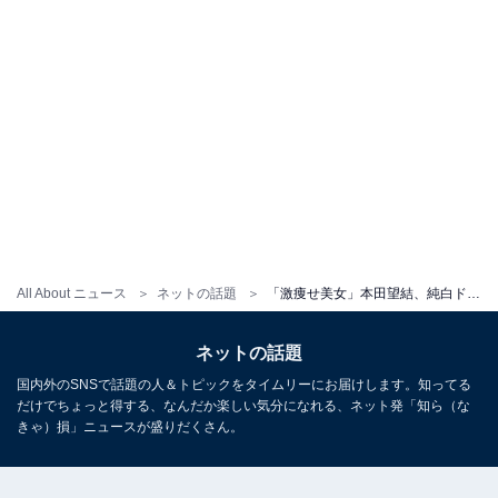
All About ニュース
ネットの話題
「激痩せ美女」本田望結、純白ドレス姿に反響！ 「このためのピラティスだったの!?」「お姫様綺麗です」
ネットの話題
国内外のSNSで話題の人＆トピックをタイムリーにお届けします。知ってる
だけでちょっと得する、なんだか楽しい気分になれる、ネット発「知ら（な
きゃ）損」ニュースが盛りだくさん。