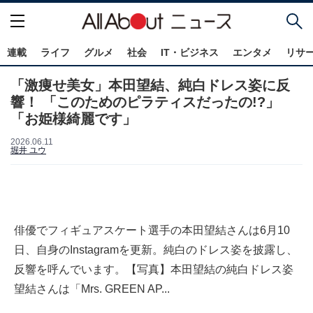
連載
ライフ
グルメ
社会
IT・ビジネス
エンタメ
リサ
「激痩せ美女」本田望結、純白ドレス姿に反
響！ 「このためのピラティスだったの!?」
「お姫様綺麗です」
2026.06.11
堀井 ユウ
俳優でフィギュアスケート選手の本田望結さんは6月10
日、自身のInstagramを更新。純白のドレス姿を披露し、
反響を呼んでいます。【写真】本田望結の純白ドレス姿
望結さんは「Mrs. GREEN AP...