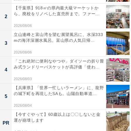
【千葉県】918㎡の県内最大級マーケットか
ら、廃校をリノベした直売所まで。ファー...
2
2026/08/06
立山連峰と富山湾を望む展望風呂に、水深333
mの海洋深層水風呂。富山県の人気日帰...
3
2026/08/06
「これ絶対に便利なやつや」ダイソーの折り畳
み式ランドリーバスケットが高評価「使わ...
4
2026/08/03
【兵庫県】「世界一忙しいラーメン」に、龍野
の城下町を再現したSAも。山陽自動車道...
5
2026/08/04
【今すぐやって】60歳以上は〇〇しないと金
運が崩壊します
PR