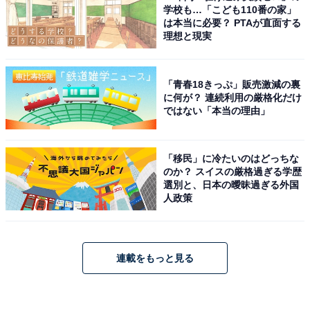
学校も…「こども110番の家」
は本当に必要？ PTAが直面する
理想と現実
「青春18きっぷ」販売激減の裏
に何が？ 連続利用の厳格化だけ
ではない「本当の理由」
「移民」に冷たいのはどっちな
のか？ スイスの厳格過ぎる学歴
選別と、日本の曖昧過ぎる外国
人政策
連載をもっと見る