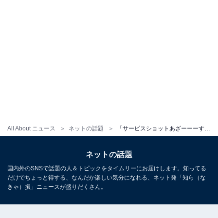
All About ニュース
ネットの話題
「サービスショットあざーーーす!!」本田望結、ピラティス姿に反響！ 「3枚目の破壊力」「美スタイル」
ネットの話題
国内外のSNSで話題の人＆トピックをタイムリーにお届けします。知ってる
だけでちょっと得する、なんだか楽しい気分になれる、ネット発「知ら（な
きゃ）損」ニュースが盛りだくさん。