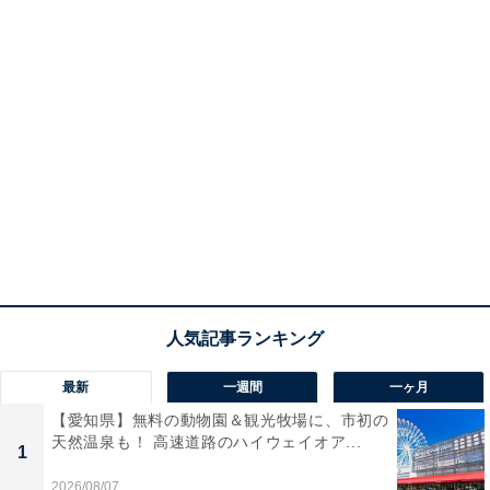
最新
一週間
一ヶ月
【愛知県】無料の動物園＆観光牧場に、市初の
天然温泉も！ 高速道路のハイウェイオア...
1
2026/08/07