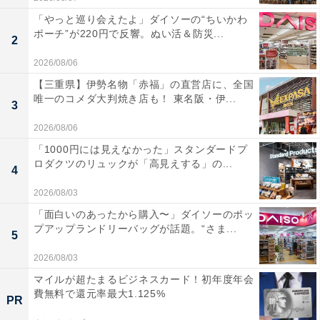
「やっと巡り会えたよ」ダイソーの“ちいかわ
ポーチ”が220円で反響。ぬい活＆防災...
2
2026/08/06
【三重県】伊勢名物「赤福」の直営店に、全国
唯一のコメダ大判焼き店も！ 東名阪・伊...
3
2026/08/06
「1000円には見えなかった」スタンダードプ
ロダクツのリュックが「高見えする」の...
4
2026/08/03
「面白いのあったから購入〜」ダイソーのポッ
プアップランドリーバッグが話題。“さま...
5
2026/08/03
マイルが超たまるビジネスカード！初年度年会
費無料で還元率最大1.125%
PR