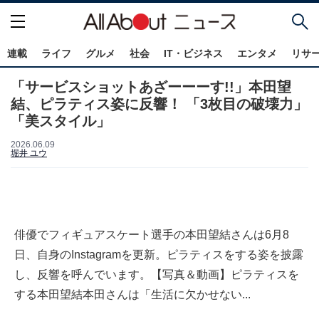
連載
ライフ
グルメ
社会
IT・ビジネス
エンタメ
リサ
「サービスショットあざーーーす!!」本田望
結、ピラティス姿に反響！ 「3枚目の破壊力」
「美スタイル」
2026.06.09
堀井 ユウ
俳優でフィギュアスケート選手の本田望結さんは6月8
日、自身のInstagramを更新。ピラティスをする姿を披露
し、反響を呼んでいます。【写真＆動画】ピラティスを
する本田望結本田さんは「生活に欠かせない...