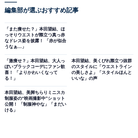
編集部が選ぶおすすめ記事
「また痩せた？」本田望結、ほ
っそりウエストが際立つ真っ赤
なドレス姿を披露！ 「赤が似合
うなぁ…」
「激痩せ？」本田望結、大人っ
本田望結、美くびれ際立つ抜群
ぽいブラックコーデにファン歓
のスタイルに「ウエストライン
喜！ 「よりかわいくなって
の美しさよ」「スタイルほんと
る！」
いいな」の声
本田望結、美脚ちらりミニスカ
制服姿の“映画撮影中”ショット
公開！ 「制服神やな」「まだい
ける」