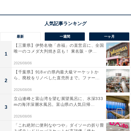
最新
一週間
一ヶ月
Q2：海外でも使える？
【三重県】伊勢名物「赤福」の直営店に、全国
唯一のコメダ大判焼き店も！ 東名阪・伊...
1
海外でも使えます。
2026/08/06
【千葉県】918㎡の県内最大級マーケットか
対応電圧
ら、廃校をリノベした直売所まで。ファー...
2
•AC100V-240V対応
2026/08/06
•世界各国の電圧に対応しています
立山連峰と富山湾を望む展望風呂に、水深333
mの海洋深層水風呂。富山県の人気日帰...
3
海外使用時の注意点
2026/08/06
•電源プラグの形状が異なる場合があるため、滞在先に適
「これ絶対に便利なやつや」ダイソーの折り畳
した変換プラグをご用意ください