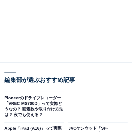
ブラウン 電気シェーバー シリーズ3 電動 髭剃り メンズ
3010s 3枚刃 水洗い/お風呂剃り可
Amazonで見る
編集部が選ぶおすすめ記事
※本記事で紹介している商品の購入やサービスの利用により、売上の一部が
オールアバウトに還元されることがあります。
Q1：替刃は別売り？
Pioneerのドライブレコーダー
「VREC-MS700D」って実際ど
うなの？ 画素数や取り付け方法
替刃は別売りです。
は？ 夜でも使える？
対応替刃
Apple「iPad (A16)」って実際
JVCケンウッド「SP-