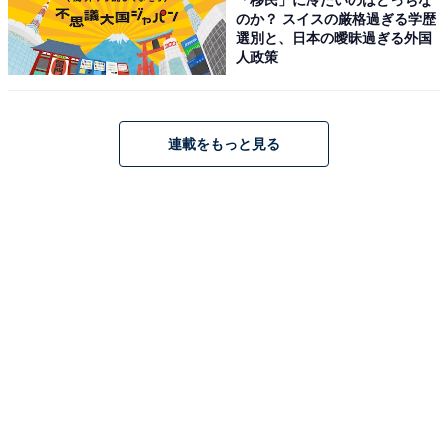
水洗いできます。
のか？ スイスの厳格過ぎる学歴
選別と、日本の曖昧過ぎる外国
防水機能
人政策
•IPX7認定: 水深5メートルの環境でも使用できる防水設
計
連載をもっと見る
•本体まるごと水洗い: 刃だけでなく本体全体を流水で洗
浄可能
•お風呂剃り対応: シェービングフォームやジェルを使っ
た濡れた状態での使用もOK
水洗い時の注意点
•充電する際は、電極部の水分を完全に拭き取ってから行
ってください
•通気の良い場所で十分に乾燥させることをおすすめしま
す