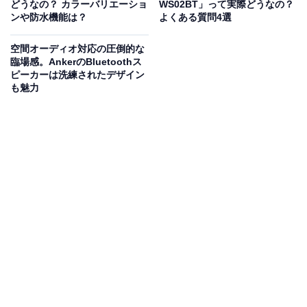
どうなの？ カラーバリエーショ
WS02BT」って実際どうなの？
ンや防水機能は？
よくある質問4選
•正規品: F/C21B（ブラック）または21B
•交換目安: 約18か月
空間オーディオ対応の圧倒的な
•特徴: 網刃・内刃一体型カセットタイプで、新品同様の
臨場感。AnkerのBluetoothス
ピーカーは洗練されたデザイン
剃り味に戻ります
も魅力
レビューでは「替刃が高いので、本体毎交換したほうが
良さそう」という声もありますが、定期的な替刃交換に
より最適なシェービング性能を維持できます。