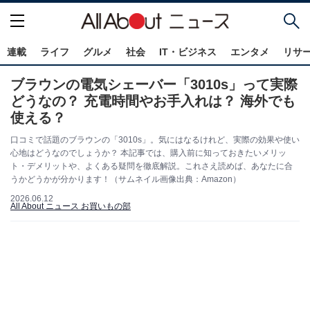
連載
ライフ
グルメ
社会
IT・ビジネス
エンタメ
リサ
ブラウンの電気シェーバー「3010s」って実際
どうなの？ 充電時間やお手入れは？ 海外でも
使える？
口コミで話題のブラウンの「3010s」。気にはなるけれど、実際の効果や使い
心地はどうなのでしょうか？ 本記事では、購入前に知っておきたいメリッ
ト・デメリットや、よくある疑問を徹底解説。これさえ読めば、あなたに合
うかどうかが分かります！（サムネイル画像出典：Amazon）
2026.06.12
All About ニュース お買いもの部