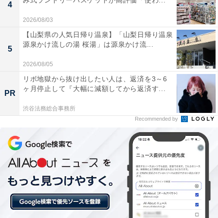
み式ランドリーバスケットが高評価「使わ...
4
•充電推奨温度は5〜35度です
2026/08/03
【山梨県の人気日帰り温泉】「山梨日帰り温泉
「ハワイでは問題なく使えました」という実際の使用報
源泉かけ流しの湯 桜湯」は源泉かけ流...
告もあり、海外旅行や出張での使用実績があります。
5
2026/08/05
リボ地獄から抜け出したい人は、返済を3～6
ヶ月停止して『大幅に減額してから返済す...
PR
渋谷法務総合事務所
Recommended by