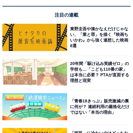
Q3：充電時間はどのくらい？
注目の連載
充電時間は約1時間です。
東野圭吾や湊かなえだけじゃな
い、「業と罪」を描く『映画ち
充電の詳細
いかわ』から強く連想した映画
8選
•通常充電: 1時間で充電完了
•使用時間: フル充電で約45分のシェービングが可能
20年間「駆け込み実績ゼロ」の
•クイック充電: 5分間の充電で1回分のシェービングがで
学校も…「こども110番の家」
きます
は本当に必要？ PTAが直面する
理想と現実
充電が完了すると緑色のランプが点灯し、充電残量が少
なくなると赤色のランプが点滅してお知らせします。
「青春18きっぷ」販売激減の裏
に何が？ 連続利用の厳格化だけ
ではない「本当の理由」
Q4：水洗いできる？
「移民」に冷たいのはどっちな