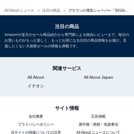
口コミでも「水洗いできるので手入れが楽」「お風呂場
All About ニュース
注目の商品
ブラウンの電気シェーバー「3010s」って実際どうなの？ 充電時間やお手入れは？ 海外でも使える？
で使えて便利」との声が多く寄せられています。
注目の商品
Q5：お手入れは簡単？
Amazonや楽天のセール商品紹介から専門家による独自レビューまで、毎日の
お買いものがもっと楽しく、もっとお得になる注目の商品情報をお届け。見
逃したくない大規模セールの情報も満載です。
お手入れは非常に簡単です。
簡単なお手入れのポイント
関連サービス
•本体まるごと水洗い: IPX7認定で、本体全体を流水で洗
All About
All About Japan
えます
イチオシ
•付属ブラシ: 髭クズの除去に便利な掃除用ブラシが付属
お手入れ手順
サイト情報
会社概要
広告掲載
1.本体スイッチを入れた状態で、ハンドソープなどをヘ
プライバシーポリシー
著作権・商標・免責事項
ッド部につける
当サイトの情報についての注意
All About ニュースについて