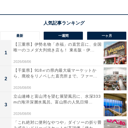
Q2：SDカードの容量は？
付属のSDカード
最新
一週間
一ヶ月
•microSDHCカード（32GB）が付属
【三重県】伊勢名物「赤福」の直営店に、全国
唯一のコメダ大判焼き店も！ 東名阪・伊...
•Class10対応
1
2026/08/06
対応SDカード仕様
【千葉県】918㎡の県内最大級マーケットか
ら、廃校をリノベした直売所まで。ファー...
•種類: microSDHC/microSDXCカード
2
•容量: 16GB〜256GB
2026/08/06
•規格: Class10
立山連峰と富山湾を望む展望風呂に、水深333
mの海洋深層水風呂。富山県の人気日帰...
3
便利なSDカード機能
2026/08/06
•SDカードフォーマットフリー機能: 定期的なフォーマッ
「これ絶対に便利なやつや」ダイソーの折り畳
トが不要