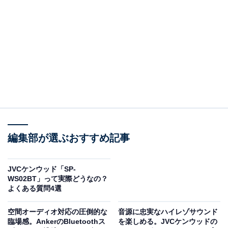
Pioneer ドライブレコーダー ミラー型 VREC-MS700D 11
インチ IPS液晶 前後2カメラ 前後370万画素 駐車監視対応
STARVIS2(TM)搭載 microSD(32GB)付属 3年保証 カロッ
ツェリア
Amazonで見る
編集部が選ぶおすすめ記事
※本記事で紹介している商品の購入やサービスの利用により、売上の一部が
オールアバウトに還元されることがあります。
Q1：カメラの画素数は？
JVCケンウッド「SP-
WS02BT」って実際どうなの？
よくある質問4選
画素数は、フロントカメラ・リアカメラともに370万画
素です。
空間オーディオ対応の圧倒的な
音源に忠実なハイレゾサウンド
臨場感。AnkerのBluetoothス
を楽しめる。JVCケンウッドの