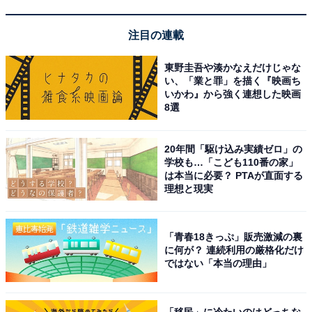
夜間でも十分に使えます。
注目の連載
夜間性能の特徴
東野圭吾や湊かなえだけじゃな
い、「業と罪」を描く『映画ち
•STARVIS2搭載: ソニー製CMOSセンサー採用で、少な
いかわ』から強く連想した映画
い光量でも明るく鮮明な「ナイトサイト」録画が可能
8選
•HDR機能: 暗い場所でもノイズが少なく、自然で鮮明な
映像を実現
20年間「駆け込み実績ゼロ」の
•前後独立露出補正: スモークガラス装着車でも最適な明
学校も…「こども110番の家」
は本当に必要？ PTAが直面する
るさに調整
理想と現実
口コミでは「夜間の画像もクッキリ見える」「後ろの車
「青春18きっぷ」販売激減の裏
のナンバーも確認できるぐらい画質が良い」「暗い夜間
に何が？ 連続利用の厳格化だけ
でもはっきりナンバーが映る」という高評価の声が多数
ではない「本当の理由」
です。
「移民」に冷たいのはどっちな