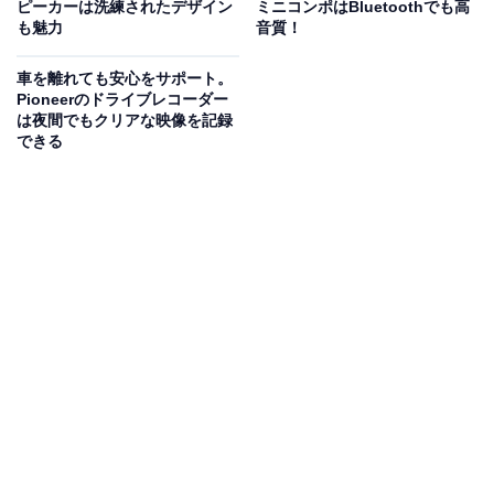
ピーカーは洗練されたデザイン
ミニコンポはBluetoothでも高
一般的なフルHD（約200万画素）と比べて約2倍の高解
も魅力
音質！
像度録画を実現しており、細部まで鮮明に記録できま
車を離れても安心をサポート。
す。370万画素（WQHD）なので、ズーム時も画質の劣
Pioneerのドライブレコーダー
化が少なく、より詳細な映像を確認できるのが特徴で
は夜間でもクリアな映像を記録
できる
す。