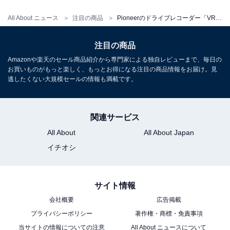
けできた」「DIYの知識があれば取り付けは難しくな
All About ニュース
注目の商品
Pioneerのドライブレコーダー「VREC-MS700D」って実際どうなの？ 画素数や取り付け方法は？ 夜でも使える？
い」「電源接続はシガーソケットからで簡単だった」と
いう声が。「JB64ジムニーでは取り付けが難しかったの
注目の商品
で、お店でやってもらうのが無難」という声もあり、車
Amazonや楽天のセール商品紹介から専門家による独自レビューまで、毎日の
種や配線経路によって難易度が変わる場合があります。
お買いものがもっと楽しく、もっとお得になる注目の商品情報をお届け。見
逃したくない大規模セールの情報も満載です。
「VREC-MS700D」はAmazonや楽天で購入でき
る！
関連サービス
All About
All About Japan
Amazon
イチオシ
サイト情報
会社概要
広告掲載
プライバシーポリシー
著作権・商標・免責事項
当サイトの情報についての注意
All About ニュースについて