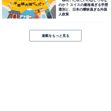
Q4：取り付けは簡単？
のか？ スイスの厳格過ぎる学歴
選別と、日本の曖昧過ぎる外国
人政策
取り付けの簡単さ
•本体: 純正ルームミラーにバンドで固定するだけ。同梱
の異なる長さの2種類のバンドで簡単に取り付け可能
連載をもっと見る
•配線設計: L型コネクタ採用で配線の露出を低減し、すっ
きりとした見た目を実現
付属ケーブルの長さ
•シガータイプ電源ケーブル: 4m
•フロントカメラケーブル: 0.8m
•リアカメラケーブル: 9m（大型ミニバンやSUVにも対
応）
口コミでは「素人がつけてみたらできる位簡単に取り付