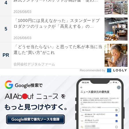
み式ランドリーバスケットが高評価「使わ...
4
•SDカードフォーマット警告機能: 容量不足やカード劣化
2026/08/03
時にお知らせ
「1000円には見えなかった」スタンダードプ
ロダクツのリュックが「高見えする」の...
5
2026/08/03
「どうせ当たらない」と思ってた私が本当に当
選した“買い方”がこれ
PR
合同会社デジタルファーム
Recommended by
Q3：夜間でも使える？