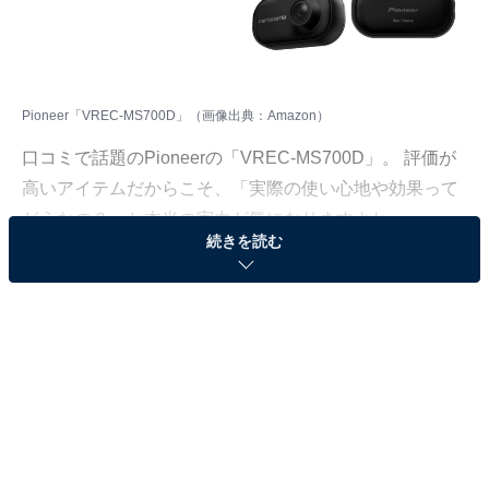
Pioneer「VREC-MS700D」（画像出典：Amazon）
口コミで話題のPioneerの「VREC-MS700D」。 評価が
高いアイテムだからこそ、「実際の使い心地や効果って
どうなの？」と本当の実力が気になりますよね。
続きを読む
そこで今回は、VREC-MS700Dについて多くの方が抱く
疑問や、購入前にチェックすべきメリット・デメリット
をQ＆A形式で分かりやすくまとめました。後悔しないお
買い物にするために、ぜひ最後までチェックしてみてく
ださい！