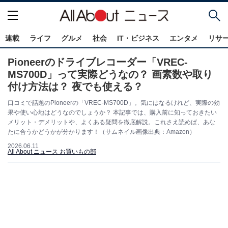
連載
ライフ
グルメ
社会
IT・ビジネス
エンタメ
リサ
Pioneerのドライブレコーダー「VREC-
MS700D」って実際どうなの？ 画素数や取り
付け方法は？ 夜でも使える？
口コミで話題のPioneerの「VREC-MS700D」。気にはなるけれど、実際の効
果や使い心地はどうなのでしょうか？ 本記事では、購入前に知っておきたい
メリット・デメリットや、よくある疑問を徹底解説。これさえ読めば、あな
たに合うかどうかが分かります！（サムネイル画像出典：Amazon）
2026.06.11
All About ニュース お買いもの部