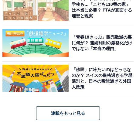
学校も…「こども110番の家」
は本当に必要？ PTAが直面する
理想と現実
「青春18きっぷ」販売激減の裏
に何が？ 連続利用の厳格化だけ
ではない「本当の理由」
「移民」に冷たいのはどっちな
のか？ スイスの厳格過ぎる学歴
選別と、日本の曖昧過ぎる外国
人政策
連載をもっと見る