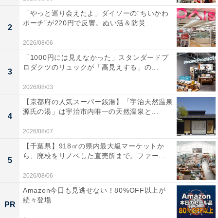
「やっと巡り会えたよ」ダイソーの“ちいかわ
ポーチ”が220円で反響。ぬい活＆防災...
2
2026/08/06
「1000円には見えなかった」スタンダードプ
ロダクツのリュックが「高見えする」の...
3
2026/08/03
【京都府の人気スーパー銭湯】「宇治天然温泉
源氏の湯」は宇治市内唯一の天然温泉と...
4
2026/08/07
【千葉県】918㎡の県内最大級マーケットか
ら、廃校をリノベした直売所まで。ファー...
5
2026/08/06
Amazon今日も見逃せない！80%OFF以上が
続々登場
PR