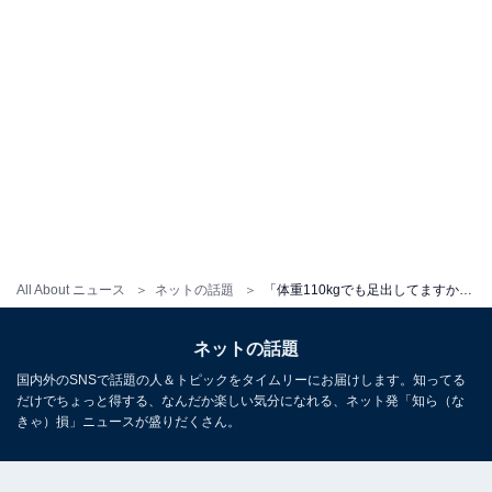
All About ニュース
ネットの話題
「体重110kgでも足出してますから」人気インフルエンサー、美脚ショット公開！ 「この人すごく可愛い」
ネットの話題
国内外のSNSで話題の人＆トピックをタイムリーにお届けします。知ってる
だけでちょっと得する、なんだか楽しい気分になれる、ネット発「知ら（な
きゃ）損」ニュースが盛りだくさん。