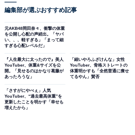
編集部が選ぶおすすめ記事
元AKB48岡田奈々、衝撃の体重
を公開し心配の声続出。「ヤバ
い、、、軽すぎる」「まって細
すぎる心配レベルだ」
『人生最大に太ったので』美人
「細いやろふざけんな」女性
YouTuber、体重&サイズを公
YouTuber、骨格ストレートの
開。「見せるのはかなり葛藤が
体重明かすも「全然普通に痩せ
あったろうな」
てるやん」賛否
「さすがにやべぇ」人気
YouTuber、“過去最高体重”を
更新したことを明かす「幸せも
増えたから」