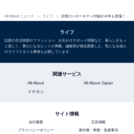
All About ニュース
ライフ
日焼けハローキティ付録が今年も登場！「日焼け サンリオキャラクターズ夏盛り3点セット」が付いてくる！ 予約必須の『sweet 2026年8月号』は7月10日発売
ライフ
話題の生活雑貨やファッション、お出かけスポット情報など、暮らしがもっ
と楽しく、豊かになるヒントが満載。編集部が独自調査した、気になる他人
sweet（スウィート）2026年8月号
のライフスタイル事情も公開しています。
Amazonで見る
関連サービス
※掲載されている情報は記事公開時のものです。あらか
All About
All About Japan
じめご了承ください。
イチオシ
また、記事中の商品を購入すると、売上の一部がオール
アバウトに還元されることがあります
サイト情報
会社概要
広告掲載
こちらもおすすめ
プライバシーポリシー
著作権・商標・免責事項
【付録】スヌーピーのプリントがさりげない