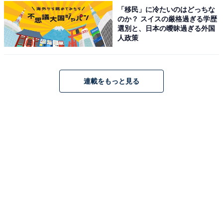
「移民」に冷たいのはどっちな
のか？ スイスの厳格過ぎる学歴
選別と、日本の曖昧過ぎる外国
人政策
連載をもっと見る
日焼け サンリオキャラクターズ夏盛り3点セット
もこもこ素材のハローキティがポイントのメッシュポー
チ（縦14×横17cm）は、中身がひと目でわかる仕様で夏
のレジャーや旅行のお供にぴったりです。さらに、日焼
けしたハローキティ、マイメロディ、クロミ、シナモロ
ール、ポチャッコが勢揃いのステッカーも付属。スマホ
ケースやノートなどを夏らしくアレンジできる、盛りだ
くさんの3点セットです。