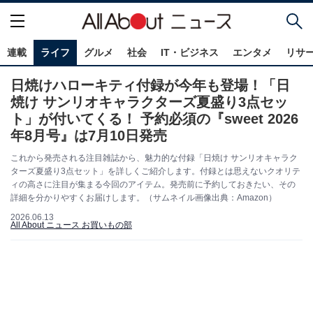
連載
ライフ
グルメ
社会
IT・ビジネス
エンタメ
リサ
日焼けハローキティ付録が今年も登場！「日
焼け サンリオキャラクターズ夏盛り3点セッ
ト」が付いてくる！ 予約必須の『sweet 2026
年8月号』は7月10日発売
これから発売される注目雑誌から、魅力的な付録「日焼け サンリオキャラク
ターズ夏盛り3点セット」を詳しくご紹介します。付録とは思えないクオリテ
ィの高さに注目が集まる今回のアイテム。発売前に予約しておきたい、その
詳細を分かりやすくお届けします。（サムネイル画像出典：Amazon）
2026.06.13
All About ニュース お買いもの部