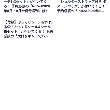
ーチ3点セット」が付いてく
「ショルダーストラップ付き ボ
る！ 予約必須の『InRed2026
ストンバッグ」が付いてくる！
年8月・9月合併号増刊』は7月7
予約必須の『InRed2026年8
日発売
月・9月合併号』は7月7日発売
【付録】ぷっくりシールが作れ
る◎「ぷっくりシール&シール
帳セット」が付いてくる！ 予約
必須の『大好きキャラでハンド
メイド! てづくりクラブ ぷっく
りシール&シール帳セット』は7
月7日発売
3年連続登場！毎年完売の日焼けハローキティミニ
トートバッグ