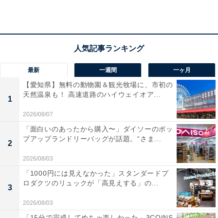
最新
一週間
一ヶ月
【愛知県】無料の動物園＆観光牧場に、市初の
天然温泉も！ 高速道路のハイウェイオア...
1
2026/08/07
「面白いのあったから購入〜」ダイソーのポッ
プアップランドリーバッグが話題。“さま...
2
2026/08/03
「1000円には見えなかった」スタンダードプ
ロダクツのリュックが「高見えする」の...
3
日焼け サンリオキャラクターズ夏盛り3点セット
2026/08/03
毎年完売続出のsweet夏の風物詩、日焼けハローキティ
「15分で完成してめちゃ楽しかった」3COINS