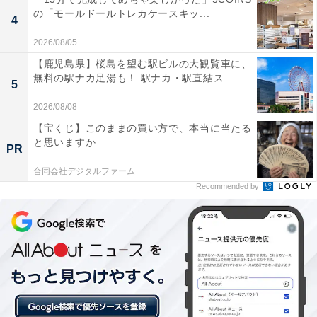
付録が3年連続で登場します。今回はサングラスにハイ
の「モールドールトレカケースキッ...
4
ビスカス、ビキニ姿とハッピー感たっぷりの日焼けハロ
2026/08/05
ーキティをあしらったミニトートバッグが付録に。高さ
【鹿児島県】桜島を望む駅ビルの大観覧車に、
20×幅26×マチ12cmの小ぶりなサイズは、ワンマイルバ
無料の駅ナカ足湯も！ 駅ナカ・駅直結ス...
5
ッグとしてもサブバッグとしても活躍する使いやすいサ
2026/08/08
イズ感です。毎年すぐに売り切れる人気付録だけに、早
【宝くじ】このままの買い方で、本当に当たる
めの予約がマストです。
と思いますか
PR
合同会社デジタルファーム
Recommended by