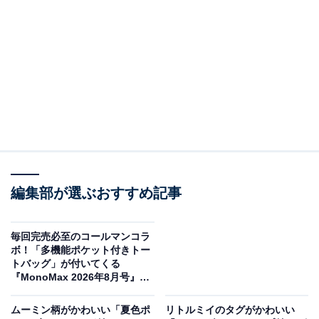
編集部が選ぶおすすめ記事
sweet 2026年8月号（画像出典：Amazon、以下同）
毎回完売必至のコールマンコラ
ボ！「多機能ポケット付きトー
宝島社から7月10日に発売される『sweet 2026年8月号』
トバッグ」が付いてくる
（税込1790円）。付録として、「日焼け サンリオキャラ
『MonoMax 2026年8月号』は
7月9日発売
クターズ夏盛り3点セット」が付いてきます。
ムーミン柄がかわいい「夏色ポ
リトルミイのタグがかわいい