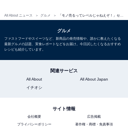
All About ニュース
グルメ
「モノ売るってレベルじゃねえぞ！」セブン-イレブン、スムージー全品半額に怒りの声「激混み過ぎて」
グルメ
ファストフードやスイーツなど、新商品の発売情報や、誰かに教えたくなる
最新グルメの話題、実食レポートなどをお届け。今日試したくなるおすすめ
レシピも紹介しています。
関連サービス
All About
All About Japan
イチオシ
サイト情報
会社概要
広告掲載
プライバシーポリシー
著作権・商標・免責事項