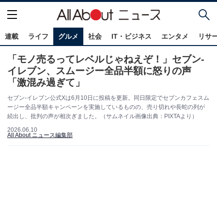
連載
ライフ
グルメ
社会
IT・ビジネス
エンタメ
リサ
「モノ売るってレベルじゃねえぞ！」セブン-
イレブン、スムージー全品半額に怒りの声
「激混み過ぎて」
セブン-イレブン公式Xは6月10日に投稿を更新。同日限定でセブンカフェスム
ージー全品半額キャンペーンを実施しているものの、売り切れや長蛇の列が
続出し、批判の声が相次ぎました。（サムネイル画像出典：PIXTAより）
2026.06.10
All About ニュース編集部