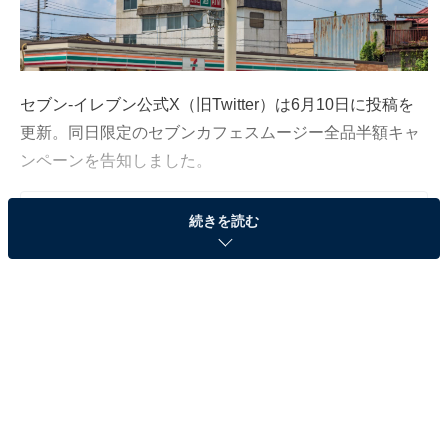
セブン-イレブン公式X（旧Twitter）は6月10日に投稿を
更新。同日限定のセブンカフェスムージー全品半額キャ
ンペーンを告知しました。
続きを読む
この記事の執筆者：
All About ニュース編集
部
「All About ニュース」は、ネットの話題から世の中の動きまで、暮
らしの中にあふれる「なぜ？」「どうして？」を分かりやすく伝え
るAll About発のニュースメディアです。お金や仕事、恋愛、ITに関
...続きを読む
する疑問に対して専門家が分かりやすく回答するほか、エンタメ情
報やSNSで話題のトピックスを紹介しています。
売り切れ・長蛇の列で批判の声も