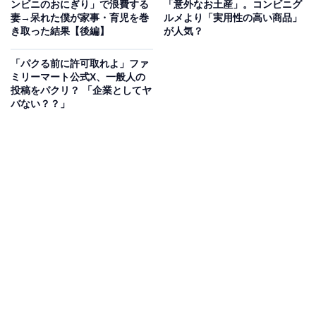
ンビニのおにぎり」で浪費する
「意外なお土産」。コンビニグ
実際に購入できた人からは、「美味しいんだけどあっと
妻→呆れた僕が家事・育児を巻
ルメより「実用性の高い商品」
いう間になくなった」「メロンミルクスムージー美味し
き取った結果【後編】
が人気？
かったです」「美味しかった」と好意的な声も寄せられ
「パクる前に許可取れよ」ファ
ています。
ミリーマート公式X、一般人の
投稿をパクリ？ 「企業としてヤ
バない？？」