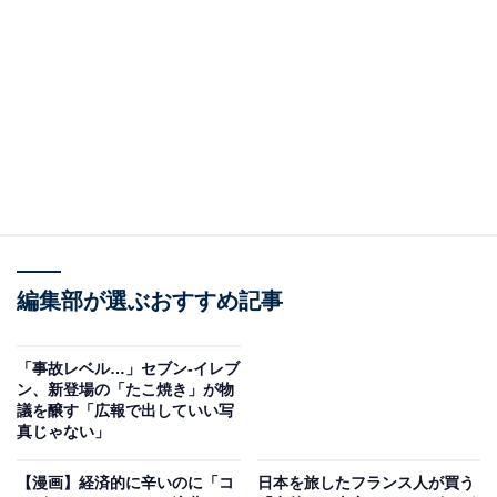
同アカウントは「スムージー好きさん、注目」とつづ
り、10日限定でセブンカフェスムージー全品半額セール
を告知。さらにアプリ会員なら、累計3杯買うごとに100
円引きクーポンがもらえるキャンペーンも10〜30日の期
間で実施。同日の別投稿では「セブンカフェスムージー
MAP」も公開し、気分に合わせたスムージーの選び方を
紹介しています。
しかし、実際に店舗を訪れたユーザーからは「スムージ
ー半額dayでスムージーマシーン長蛇の列」「売り切れ
編集部が選ぶおすすめ記事
てたぞ！モノ売るってレベルじゃねえぞ！！」「セブン
の前通ったら学生で行列が凄かった」「レジで購入し
「事故レベル…」セブン-イレブ
て、列に並んで、出来上がりまで45分かかりました」
ン、新登場の「たこ焼き」が物
議を醸す「広報で出していい写
「激混み過ぎて買えんかった…」と、在庫不足や混雑へ
真じゃない」
の不満の声が続出しました。
【漫画】経済的に辛いのに「コ
日本を旅したフランス人が買う