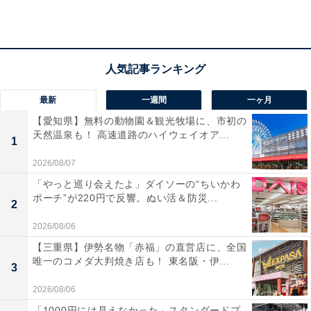
「揚げ物スーパーセール」にも厳しい声
6月3～6日まで毎日16〜20時の4時間限定で対象の揚げ物
が半額になる「揚げ物スーパーセール」も実施していた
セブン-イレブン。このときも売り切れが続出し、厳しい
最新
一週間
一ヶ月
声が多く上がっていました。セブン-イレブンの今後の対
【愛知県】無料の動物園＆観光牧場に、市初の
応が気になりますね。
天然温泉も！ 高速道路のハイウェイオア...
1
2026/08/07
📢スムージー好きさん、注目👀✨
「やっと巡り会えたよ」ダイソーの“ちいかわ
ポーチ”が220円で反響。ぬい活＆防災...
2
◤￣￣￣￣￣￣￣￣￣￣
2026/08/06
本日𝟔/𝟏𝟎(水)限定‼️
【三重県】伊勢名物「赤福」の直営店に、全国
セブンカフェスムージー
唯一のコメダ大判焼き店も！ 東名阪・伊...
🍓〚全品半額〛🍓
3
＿＿＿＿＿＿＿＿＿＿◢
2026/08/06
「1000円には見えなかった」スタンダードプ