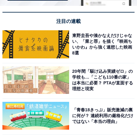
注目の連載
東野圭吾や湊かなえだけじゃな
い、「業と罪」を描く『映画ち
いかわ』から強く連想した映画
8選
こちらもおすすめ
20年間「駆け込み実績ゼロ」の
「想定が甘すぎ」セブン-イレブン、揚げ物半額
学校も…「こども110番の家」
セールが“想定を上回る売れ行き”で売り切れ続
は本当に必要？ PTAが直面する
出「商品ほぼ無くて」
理想と現実
「青春18きっぷ」販売激減の裏
に何が？ 連続利用の厳格化だけ
ではない「本当の理由」