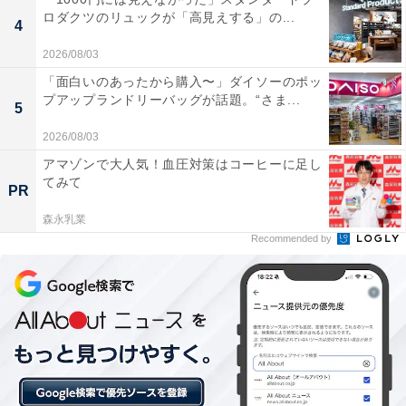
ロダクツのリュックが「高見えする」の...
＼さらに！／
#セブンイレブンアプリ
会員なら
4
累計3杯買うごとに〚100円引きクーポン〛🎟️
2026/08/03
🗓️本日6/10(水)～6/30(火)
https://t.co/bHxdhY7rhC
「面白いのあったから購入〜」ダイソーのポッ
https://t.co/sX3r9qzBd9
pic.twitter.com/GOVwIOyhVi
プアップランドリーバッグが話題。“さま...
5
— セブン‐イレブン・ジャパン (@711SEJ)
2026/08/03
June 9, 2026
アマゾンで大人気！血圧対策はコーヒーに足し
てみて
PR
森永乳業
次ページ
関連投稿を見る！
Recommended by