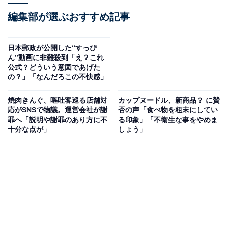
編集部が選ぶおすすめ記事
日本郵政が公開した“すっぴ
ん”動画に非難殺到「え？これ
公式？どういう意図であげた
の？」「なんだろこの不快感」
焼肉きんぐ、嘔吐客巡る店舗対
カップヌードル、新商品？ に賛
応がSNSで物議。運営会社が謝
否の声「食べ物を粗末にしてい
罪へ「説明や謝罪のあり方に不
る印象」「不衛生な事をやめま
十分な点が」
しょう」