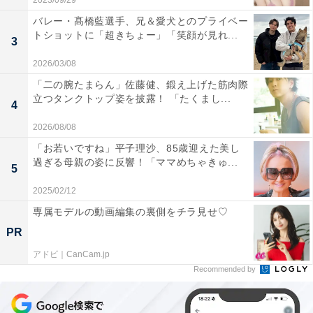
2023/09/29
バレー・髙橋藍選手、兄＆愛犬とのプライベー
トショットに「超きちょー」「笑顔が見れ...
3
2026/03/08
「二の腕たまらん」佐藤健、鍛え上げた筋肉際
立つタンクトップ姿を披露！ 「たくまし...
4
2026/08/08
「お若いですね」平子理沙、85歳迎えた美し
過ぎる母親の姿に反響！「ママめちゃきゅ...
5
2025/02/12
専属モデルの動画編集の裏側をチラ見せ♡
PR
アドビ｜CanCam.jp
Recommended by