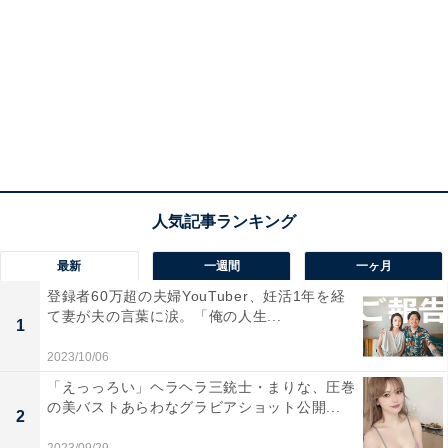
最新
一週間
一ヶ月
登録者60万超の夫婦YouTuber、妊活1年を経
て妻が夫の言葉に涙。「俺の人生...
1
2023/10/06
「えっっろい」ヘラヘラ三銃士・まりな、圧巻
の美バストあらわなグラビアショット公開...
2