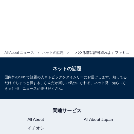
All About ニュース
ネットの話題
「パクる前に許可取れよ」ファミリーマート公式X、一般人の投稿をパクリ？ 「企業としてヤバない？？」
ネットの話題
国内外のSNSで話題の人＆トピックをタイムリーにお届けします。知ってる
だけでちょっと得する、なんだか楽しい気分になれる、ネット発「知ら（な
きゃ）損」ニュースが盛りだくさん。
関連サービス
All About
All About Japan
イチオシ