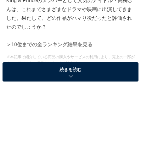
King & Princeのメンバーとして人気のアイドル・高橋さ
んは、これまでさまざまなドラマや映画に出演してきま
した。果たして、どの作品がハマり役だったと評価され
たのでしょうか？
＞10位までの全ランキング結果を見る
※本記事で紹介している商品の購入やサービスの利用により、売上の一部が
オールアバウトに還元されることがあります。
続きを読む
2位：『ドラゴン桜 第2シリーズ』（瀬戸輝）／61
票