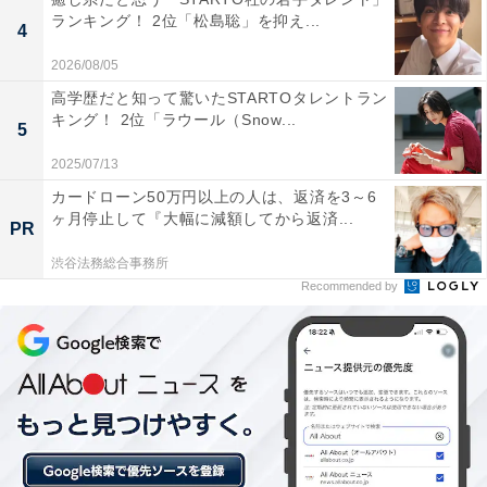
ランキング！ 2位「松島聡」を抑え...
4
2026/08/05
1位：『だが、情熱はある』（若林正恭）／67票
高学歴だと知って驚いたSTARTOタレントラン
キング！ 2位「ラウール（Snow...
5
一夜にしてスターになった南キャン、光が少し見え
2025/07/13
てきたオードリー。第8話に向けて
#髙橋海人
さん🎙️
カードローン50万円以上の人は、返済を3～6
#森本慎太郎
さんのSPインタビューを公開！
ヶ月停止して『大幅に減額してから返済...
PR
渋谷法務総合事務所
漫才、嫉妬、相方への想い、M-1裏話…などなど語
Recommended by
り尽くしています！
前編👇
https://t.co/LuM3ScMWIx
後編👇
https://t.co/buSYiN1dAu
#だが情熱はある
pic.twitter.com/Eq8NIcuMDf
— ぼくたちん家【公式】 (@bokutachinchi)