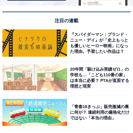
May 26, 2023
1位は、2023年に放送した『だが、情熱はある』（日本
注目の連載
テレビ系）でした。お笑いコンビ、オードリー・若林正
『スパイダーマン：ブランド・
恭さんと南海キャンディーズ・山里亮太さんの半生を描
ニュー・デイ』が「史上もっと
いた実話に基づくストーリーの作品。人気お笑いコンビ
も優しいヒーロー映画」になっ
た理由。予習したい作品は？
の結成秘話も見られたドラマで、高い人気を誇りまし
た。
20年間「駆け込み実績ゼロ」の
学校も…「こども110番の家」
高橋さんは若林さんを演じ、山里を熱演したSixTONES
は本当に必要？ PTAが直面する
理想と現実
の森本慎太郎さんとダブル主演を担当。細かいしぐさや
話し方までそっくりで、若林さんが憑依したような演技
を見せて高評価を得ています。
「青春18きっぷ」販売激減の裏
に何が？ 連続利用の厳格化だけ
ではない「本当の理由」
数多く登場した漫才シーンも完璧に演じ、役作りのうま
さを披露しました。