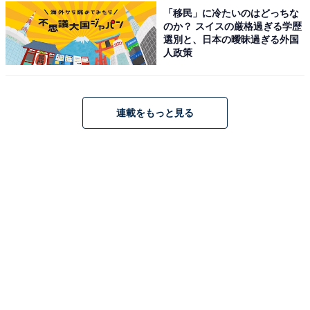
「移民」に冷たいのはどっちな
のか？ スイスの厳格過ぎる学歴
回答者からは、「かなりハマってました話し方も同じだ
選別と、日本の曖昧過ぎる外国
った」（30代女性／埼玉県）、「髙橋海人の繊細で内省
人政策
的な雰囲気が、若林正恭という人物像に驚くほど噛み合
っていました」（50代男性／東京都）、「本人にしか見
えない、本当にハマり役すぎる」（30代男性／福岡県）
連載をもっと見る
などの意見が寄せられました。
『だが、情熱はある』に関する商品をAmazonで見る
※回答者コメントは原文ママです
この記事の執筆者：
ゆるま 小林
元テレビ局スタッフ