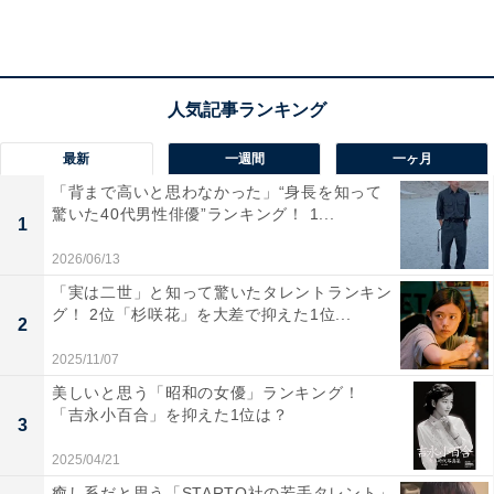
学生ぽくて良かった」（20代女性／大阪府）、「実年齢
と近い役柄ということもあり、役にはまっていた」（30
代女性／茨城県）などの意見が寄せられました。
『ドラゴン桜 第2シリーズ』に関する商品をAmazonで見る
最新
一週間
一ヶ月
「背まで高いと思わなかった」“身長を知って
驚いた40代男性俳優”ランキング！ 1...
1
2026/06/13
「実は二世」と知って驚いたタレントランキン
グ！ 2位「杉咲花」を大差で抑えた1位...
2
2025/11/07
美しいと思う「昭和の女優」ランキング！
「吉永小百合」を抑えた1位は？
3
2025/04/21
癒し系だと思う「STARTO社の若手タレント」