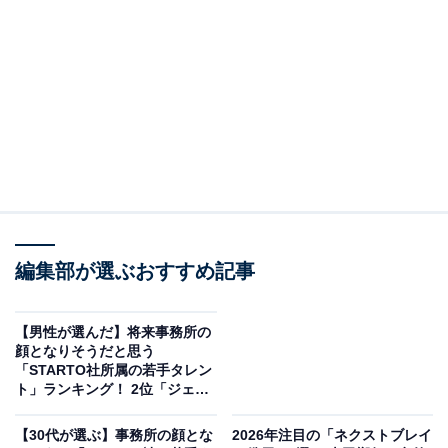
View this post on Instagram
編集部が選ぶおすすめ記事
【男性が選んだ】将来事務所の
顔となりそうだと思う
「STARTO社所属の若手タレン
ト」ランキング！ 2位「ジェシ
2位は、2021年に放送された日曜劇場『ドラゴン桜 第2
ー」を抑えた1位は？【2026年
シリーズ』（TBS系）でした。阿部寛さん主演で大ヒッ
調査】
【30代が選ぶ】事務所の顔とな
2026年注目の「ネクストブレイ