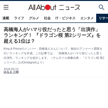
連載
ライフ
グルメ
社会
IT・ビジネス
エンタメ
リサ
高橋海人がハマり役だったと思う「出演作」
ランキング！ 『ドラゴン桜 第2シリーズ』を
超える1位は？
King & Princeのメンバー・高橋海人さんについて、独自のアンケート調査を
行いランキングを作成。この記事では、「高橋海人がハマり役だったと思う
出演作」ランキングを紹介します。（サムネイル画像出典：『ドラゴン桜 第2
シリーズ』公式Instagramより）
2026.06.23
ゆるま 小林