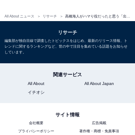
長年に渡ってテレビ局でバラエティー番組、情報番組などを制作。
その後、フリーランスの編集・ライターに転身。芸能情報に精通
All About ニュース
リサーチ
高橋海人がハマり役だったと思う「出演作」ランキング！ 『ドラゴン桜 第2シリーズ』を超える1位は？
し、週刊誌、ネットニュースでテレビや芸能人に関するコラムなど
...続きを読む
を執筆。編集プロダクション「ゆるま」を立ち上げる。
リサーチ
編集部が独自目線で調査したトピックスをはじめ、最新のリリース情報、ト
10位までの全ランキング結果を見
レンドに関するランキングなど、世の中で注目を集めている話題をお知らせ
次ページ
る
しています。
関連サービス
All About
All About Japan
イチオシ
サイト情報
会社概要
広告掲載
プライバシーポリシー
著作権・商標・免責事項