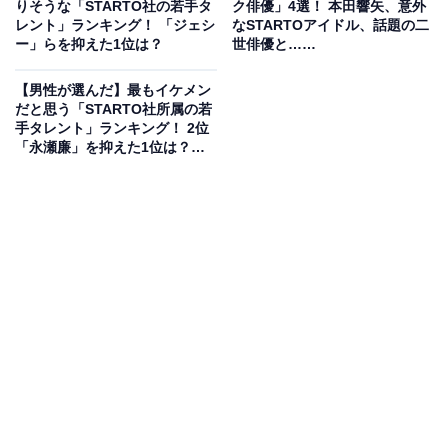
トした前作の15年後を描く続編で、高橋さんはTBS系の
りそうな「STARTO社の若手タ
ク俳優」4選！ 本田響矢、意外
レント」ランキング！ 「ジェシ
なSTARTOアイドル、話題の二
連続ドラマ初出演となり、“東大専科”の生徒・瀬戸輝を
ー」らを抑えた1位は？
世俳優と……
演じました。
【男性が選んだ】最もイケメン
だと思う「STARTO社所属の若
瀬戸は、両親を早くに亡くし、店を切り盛りする姉と一
手タレント」ランキング！ 2位
緒に暮らすラーメン屋の息子。闇金業者から嫌がらせを
「永瀬廉」を抑えた1位は？
【2026年調査】
受けるなど、生活が困窮する家庭の生徒として描かれま
した。
高橋さんは、追いつめられながらも前を向く瀬戸を感動
的に熱演。美しい涙を流すシーンもあり、多くの視聴者
を感動させました。
回答者からは、「本人のキャラクターとへっぽこでチャ
ラそうだけど一生懸命な瀬戸がマッチしていた」（20代
女性／神奈川県）、「同世代の人と演技だったが、1番