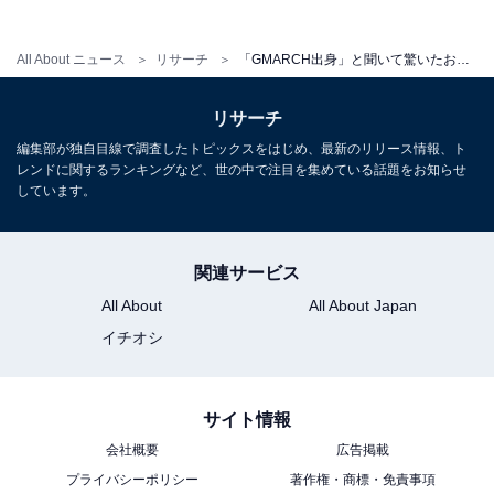
こちらもおすすめ
「背まで高いと思わなかった」“身長を知って驚
いた40代男性俳優”ランキング！ 1位は？【2026
All About ニュース
リサーチ
「GMARCH出身」と聞いて驚いたお笑い芸人ランキング！ 青学出身の「にしおかすみこ」を抑えた1位は？
年調査】
リサーチ
編集部が独自目線で調査したトピックスをはじめ、最新のリリース情報、ト
レンドに関するランキングなど、世の中で注目を集めている話題をお知らせ
しています。
関連サービス
1
2
All About
All About Japan
イチオシ
サイト情報
会社概要
広告掲載
プライバシーポリシー
著作権・商標・免責事項