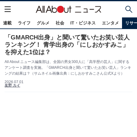
連載
ライフ
グルメ
社会
IT・ビジネス
エンタメ
リサ
「GMARCH出身」と聞いて驚いたお笑い芸人
ランキング！ 青学出身の「にしおかすみこ」
を抑えた1位は？
All About ニュース編集部は、全国の男女300人に「高学歴の芸人」に関する
アンケート調査を実施。「GMARCH出身と聞いて驚いたお笑い芸人」ランキ
ングの結果は？（サムネイル画像出典：にしおかすみこさん公式Xより）
2026.07.01
友野 カイ