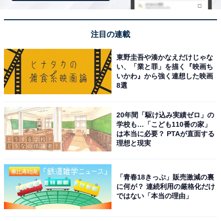
代女性／大分県）などのコメントが集まりました。
注目の連載
東野圭吾や湊かなえだけじゃな
仲本工事さんに関する商品をAmazonで見る
い、「業と罪」を描く『映画ち
いかわ』から強く連想した映画
8選
※回答者からのコメントは原文ママです
20年間「駆け込み実績ゼロ」の
学校も…「こども110番の家」
は本当に必要？ PTAが直面する
理想と現実
この記事の執筆者：
友野 カイ
「青春18きっぷ」販売激減の裏
フリーライター及び編集補佐。スポーツの現場を取材する傍ら、テ
に何が？ 連続利用の厳格化だけ
レビ好きが高じて複数のエンタメメディアでも執筆。中でもお笑
ではない「本当の理由」
い・バラエティ番組を網羅的に視聴し、エンタメ関連の情報収集源
...続きを読む
も大半がテレビから。宣伝会議「編集･ライター養成講座 総合コー
ス」修了。