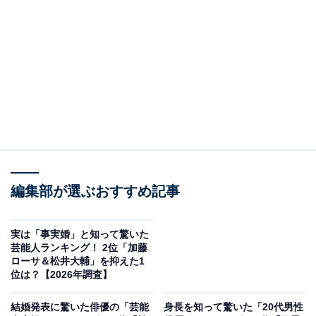
2位に選ばれたのは、にしおかすみこさんです。
にしおかさんは、ワタナベエンターテインメント所属の
ピン芸人。2007年にボンテージを身にまとった女王様キ
ャラクターで一世を風靡（ふうび）し、2009年には「春
風こえむ」として落語家デビューも飾っています。大学
はGMARCHの中でも華やかなイメージを持つ青山学院大
学出身で、かつての芸風からは想像がつかない高学歴ぶ
りに多くの票が集まりました。
編集部が選ぶおすすめ記事
アンケート回答者からは、「美人でネタも面白いし、す
実は「事実婚」と知って驚いた
ごいと思った」（50代女性／長野県）、「キャラ的にイ
芸能人ランキング！ 2位「加藤
メージがないから」（30代女性／北海道）、「芸風的に
ローサ＆松井大輔」を抑えた1
位は？【2026年調査】
あんまり高学歴の人がやる感じじゃなさそうだから」
（20代女性／千葉県）、「女王様キャラの印象がずっと
結婚発表に驚いた俳優の「芸能
身長を知って驚いた「20代男性