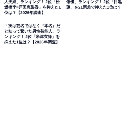
あったので、青学出身のお嬢様感と結びつかないから」
人夫婦」ランキング！ 2位「松
俳優」ランキング！ 2位「目黒
坂桃李×戸田恵梨香」を抑えた1
蓮」を21票差で抑えた1位は？
（30代女性／石川県）などの理由があがりました。
位は？【2026年調査】
「実は芸名ではなく『本名』だ
と知って驚いた男性芸能人」ラ
にしおかすみこさんに関する商品をAmazonで見る
ンキング！ 2位「米津玄師」を
抑えた1位は？【2026年調査】