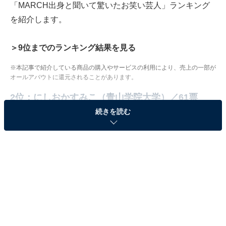
「MARCH出身と聞いて驚いたお笑い芸人」ランキング
を紹介します。
＞9位までのランキング結果を見る
※本記事で紹介している商品の購入やサービスの利用により、売上の一部が
オールアバウトに還元されることがあります。
2位：にしおかすみこ（青山学院大学）／61票
続きを読む
#トークショー
#ポンコツ一家
ありがたいなぁ✨🙌
嬉しいなぁ☺️
pic.twitter.com/i1hi0SjQFn
— にしおかすみこ (@nishioka_sumi)
May 26, 2026