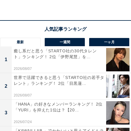
1位：仲本工事（学習院大学）／63票
本日、無事に81歳になりました。沢山のコメントあ
最新
一週間
一ヶ月
りがとうネ! 一つ一つ読んでいます。沢山お祝いの
癒し系だと思う「STARTO社の30代タレン
ト」ランキング！ 2位「伊野尾慧」を...
言葉を頂いてビックリしています。まだまだ元気に
1
頑張ります。皆さんの応援が、一番嬉しいです。
2026/08/07
pic.twitter.com/cNYMP3JCg8
世界で活躍できると思う「STARTO社の若手タ
レント」ランキング！ 2位「目黒蓮...
2
— 仲本工事 (@nakamoto_koji1)
July 5, 2022
2026/08/07
「HANA」の好きなメンバーランキング！ 2位
1位に選ばれたのは、仲本工事さんでした。
「YURI」を抑えた1位は？【20...
3
仲本さんは、志村けんさん、加藤茶さん、高木ブーさ
2026/07/24
ん、いかりや長介さんらと共に活躍したコントグループ
「KAWAII LAB.」でかわいいと思うアイドルラ