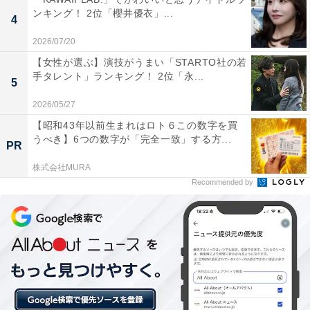
ンキング！ 2位「櫻井優衣」...
「ザ・ドリフターズ」のメンバー。1969年からは伝説の
4
バラエティー番組『8時だョ！全員集合』（TBS系）の
2026/07/20
放送がスタートし、得意の体操を生かしたコントで独自
【女性が選ぶ】演技がうまい「STARTO社の若
の存在感を放ちました。大学は、皇族の通う学校として
手タレント」ランキング！ 2位「永...
5
も知られる学習院大学出身。コメディアンでありながら
2026/05/27
品のある佇まいは、名門校出身というバックグラウンド
【昭和43年以前生まれはロト６この数字を買
も影響しているかもしれません。
うべき】6つの数字が「完全一致」する方...
PR
株式会社MURA
アンケートでは、「情報もイメージもなかったので」
Recommended by
（40代女性／兵庫県）、「体操とか、うまかったので運
動系出身だと思っていたからです」（50代女性／愛知
県）、「ドリフターズの中では知的なイメージがありま
したが、そこまでいい大学だとは思いませんでした」
（40代女性／石川県）、「昭和を代表する大人気お笑い
グループのメンバーですが、学習院大学出身という素晴
らしい学歴を持たれていることに驚いたからです」（50