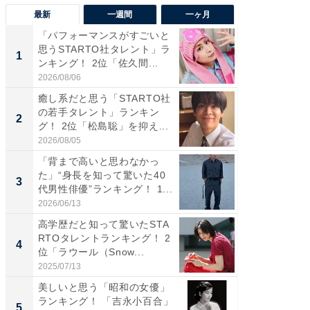
最新
一週間
一ヶ月
「パフォーマンスがすごいと
「癒し系
思うSTARTO社タレント」ラ
タレント
1
1
ンキング！ 2位「佐久間...
「井ノ原
2026/08/06
2026/08/0
癒し系だと思う「STARTO社
癒し系だ
の若手タレント」ランキン
の若手
2
2
グ！ 2位「松島聡」を抑え...
グ！ 2
2026/08/05
2026/08/0
「背まで高いと思わなかっ
ギャップ
た」“身長を知って驚いた40
RTO社
3
3
代男性俳優”ランキング！ 1...
キング！
2026/06/13
2026/08/0
高学歴だと知って驚いたSTA
「世界で
RTOタレントランキング！ 2
ARTO
4
4
位「ラウール（Snow...
グ！ 2
2025/07/13
2026/08/0
美しいと思う「昭和の女優」
身長を知
ランキング！ 「吉永小百合」
性俳優」
5
5