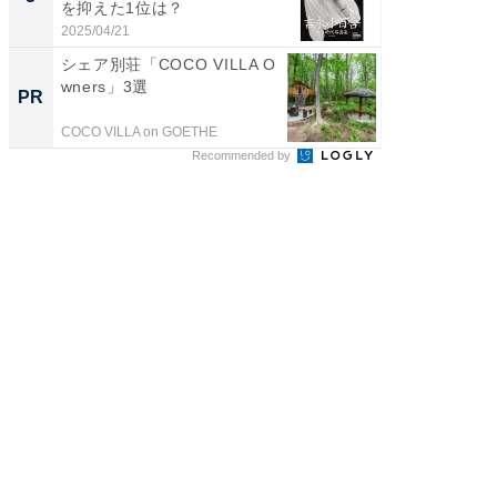
を抑えた1位は？
「鈴木
倒...
2025/04/21
2026/08/0
シェア別荘「COCO VILLA O
シェア別荘
wners」3選
wners
PR
PR
COCO VILLA on GOETHE
COCO VIL
Recommended by