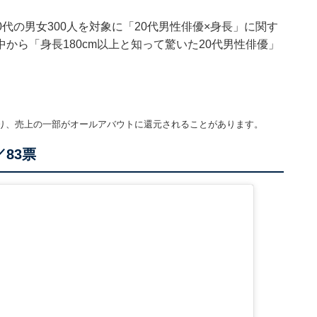
0～60代の男女300人を対象に「20代男性俳優×身長」に関す
から「身長180cm以上と知って驚いた20代男性俳優」
り、売上の一部がオールアバウトに還元されることがあります。
／83票