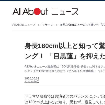
All About ニュース
リサーチ
身長180cm以上と知って驚いた「
身長180cm以上と知って
ング！ 「目黒蓮」を抑え
All About ニュース編集部は「20代男性俳優×身長」に関す
ンキングで1位に選ばれたのは？（サムネイル画像出典：『ほどなく
2026.06.24
くま なかこ
ドラマや映画では共演者とのバランスによって
は180cm以上あると知り、思わず二度見してし