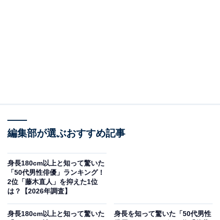
View this post on Instagram
編集部が選ぶおすすめ記事
2位にランクインしたのは、「なにわ男子」の道枝駿佑
さんです。グループ内ではトップの身長180cm。細身の
身長180cm以上と知って驚いた
スタイルと端正なビジュアルで、ファッション雑誌
「50代男性俳優」ランキング！
2位「藤木直人」を抑えた1位
『ViVi』（講談社）の人気企画「国宝級イケメンランキ
は？【2026年調査】
ング」でも、殿堂入りを果たしています。
身長180cm以上と知って驚いた
身長を知って驚いた「50代男性