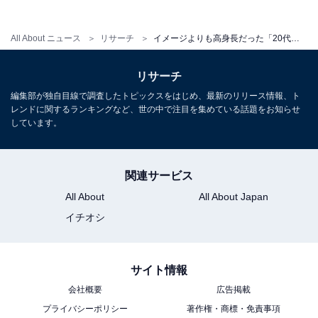
用担当として月間120本以上のコンテンツ制作に携わっています。
得意なジャンルはライフスタイル・金融・育児・エンタメ関連。
...続きを読む
All About ニュース
リサーチ
イメージよりも高身長だった「20代男性俳優」ランキング！ 180cmの「道枝駿佑」を抑えた1位は？
10位までの全ランキング結果を見
リサーチ
次ページ
る
編集部が独自目線で調査したトピックスをはじめ、最新のリリース情報、ト
レンドに関するランキングなど、世の中で注目を集めている話題をお知らせ
しています。
関連サービス
All About
All About Japan
イチオシ
サイト情報
会社概要
広告掲載
プライバシーポリシー
著作権・商標・免責事項