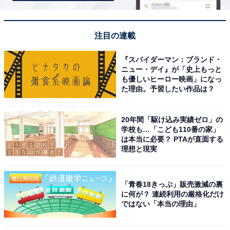
注目の連載
1位にランクインしたのは、「Snow Man」の目黒蓮さん
『スパイダーマン：ブランド・
ニュー・デイ』が「史上もっと
です。クールでスマートな印象から実際より低く見られ
も優しいヒーロー映画」になっ
ることもありますが、実は185cmと高身長。抜群のスタ
た理由。予習したい作品は？
イルを生かして、世界的ブランド「FENDI」や
「BVLGARI」のアンバサダーも務めています。
20年間「駆け込み実績ゼロ」の
学校も…「こども110番の家」
は本当に必要？ PTAが直面する
4月29日公開の主演映画『SAKAMOTO DAYS』では、
理想と現実
8kgの特殊メイクを施し、推定体重140kgの元殺し屋を熱
演。スラリと長い手足を駆使した激しいアクションシー
「青春18きっぷ」販売激減の裏
ンも見どころです。
に何が？ 連続利用の厳格化だけ
ではない「本当の理由」
回答コメントでは「178センチ位だと思っていたから」
（30代女性／広島県）、「スタイルがいいとは思ってい