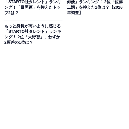
「STARTO社タレント」ランキ
俳優」ランキング！ 2位「佐藤
近年では俳優としても活躍しており、主演を務める作品
ング！「目黒蓮」を抑えたトッ
二朗」を抑えた1位は？【2026
が続々と公開。3月20日に映画『君が最後に遺した
プ2は？
年調査】
歌』、9月にはPrime Videoにて独占配信される
もっと身長が高いように感じる
『M.I.S.S.I.O.N. 歌劇な潜入捜査官』、10月23日には映画
「STARTO社タレント」ランキ
『うるわしの宵の月』が控えており、勢いに乗っていま
ング！ 2位「大野智」、わずか
2票差の1位は？
す。
回答者からは「かわいらしさのあるビジュアルなので、
もう少し小柄かと思ってしました」（50代女性／埼玉
県）、「小さな頃から見ていたし、童顔なので低いと思
っていた」（60代女性／宮城県）、「華奢で可愛らしい
印象があったので以外と大きかったからです」（40代女
性／青森県）といったコメントが寄せられています。