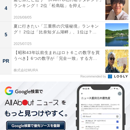
ランキング！ 2位「松島聡」を抑え...
4
2026/08/05
夏に行きたい「三重県の穴場秘境」ランキン
グ！ 2位は「比奈知ダム湖畔」、1位は？...
5
2025/07/25
【昭和43年以前生まれはロト６この数字を買
うべき】6つの数字が「完全一致」する方...
PR
株式会社MURA
Recommended by
View this post on Instagram