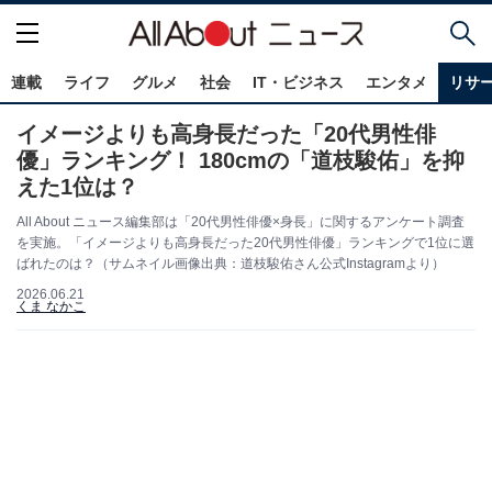
連載
ライフ
グルメ
社会
IT・ビジネス
エンタメ
リサ
イメージよりも高身長だった「20代男性俳
優」ランキング！ 180cmの「道枝駿佑」を抑
えた1位は？
All About ニュース編集部は「20代男性俳優×身長」に関するアンケート調査
を実施。「イメージよりも高身長だった20代男性俳優」ランキングで1位に選
ばれたのは？（サムネイル画像出典：道枝駿佑さん公式Instagramより）
2026.06.21
くま なかこ