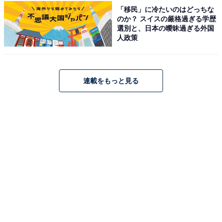
「移民」に冷たいのはどっちな
たが高身長とは知らなかったから」（30代女性／静岡
のか？ スイスの厳格過ぎる学歴
県）、「思っていたよりも全然高かった」（50代女性／
選別と、日本の曖昧過ぎる外国
人政策
東京都）などの声が集まりました。
連載をもっと見る
目黒蓮さんに関する商品をAmazonで見る
※回答コメントは原文ママです
この記事の執筆者：
くま なかこ
編プロ出身のフリーランスエディター。編集・執筆・校閲・SNS運