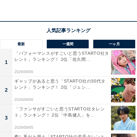
道枝駿佑さんに関する商品をAmazonで見る
最新
一週間
一ヶ月
「パフォーマンスがすごいと思うSTARTO社タ
レント」ランキング！ 2位「佐久間...
1
2026/08/06
ギャップがあると思う「STARTO社の30代タ
レント」ランキング！ 2位「ジェシ...
2
2026/08/06
「ファンサがすごいと思うSTARTO社タレン
ト」ランキング！ 2位「中島健人」を...
3
2026/08/05
1位：目黒蓮（Snow Man）・185cm／72票
癒し系だと思う「STARTO社の若手タレント」