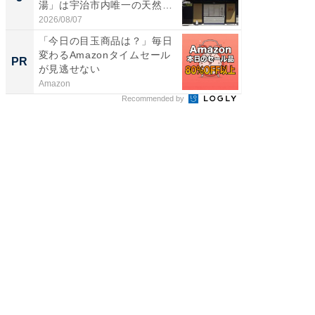
湯」は宇治市内唯一の天然温
層水風
泉と...
帰...
2026/08/07
2026/08/0
「今日の目玉商品は？」毎日
人文知
変わるAmazonタイムセール
値のあ
PR
PR
が見逃せない
Amazon
國學院大
Recommended by