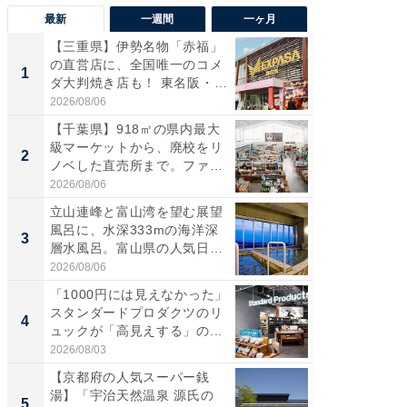
最新
一週間
一ヶ月
【三重県】伊勢名物「赤福」
【兵庫
の直営店に、全国唯一のコメ
ーメン
1
1
ダ大判焼き店も！ 東名阪・
再現した
伊...
道...
2026/08/06
2026/08/0
【千葉県】918㎡の県内最大
【三重
級マーケットから、廃校をリ
の直営
2
2
ノベした直売所まで。ファ
ダ大判焼
ー...
伊...
2026/08/06
2026/08/0
立山連峰と富山湾を望む展望
【千葉県
風呂に、水深333mの海洋深
級マー
3
3
層水風呂。富山県の人気日
ノベし
帰...
ー...
2026/08/06
2026/08/0
「1000円には見えなかった」
ステラ
スタンダードプロダクツのリ
詰め放題
4
4
ュックが「高見えする」の...
00円で「
2026/08/03
2026/08/0
【京都府の人気スーパー銭
立山連
湯】「宇治天然温泉 源氏の
風呂に、
5
5