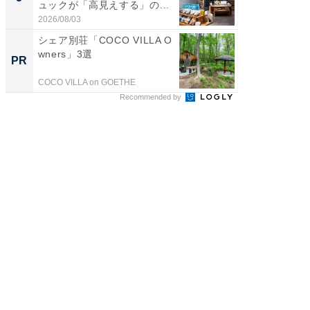
ュックが「高見えする」の...
ュックが
2026/08/03
2026/08/0
シェア別荘「COCO VILLA O
【無料
wners」3選
ジ配信
PR
PR
ト貯ま
COCO VILLA on GOETHE
Rチャンネ
Recommended by