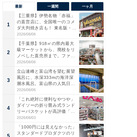
最新
一週間
一ヶ月
【三重県】伊勢名物「赤福」
【兵庫
の直営店に、全国唯一のコメ
ーメン
1
1
ダ大判焼き店も！ 東名阪・
再現した
伊...
道...
2026/08/06
2026/08/0
【千葉県】918㎡の県内最大
ステラ
級マーケットから、廃校をリ
詰め放題
2
2
ノベした直売所まで。ファ
00円で「
ー...
2026/08/06
2026/08/0
立山連峰と富山湾を望む展望
「面白
風呂に、水深333mの海洋深
入〜」
3
3
層水風呂。富山県の人気日
プラン
帰...
題。“さま
2026/08/06
2026/08/0
「これ絶対に便利なやつや」
「これ
ダイソーの折り畳み式ランド
ダイソ
4
4
リーバスケットが高評価「使
リーバ
わ...
わ...
2026/08/03
2026/08/0
「1000円には見えなかった」
「100
スタンダードプロダクツのリ
スタン
5
5