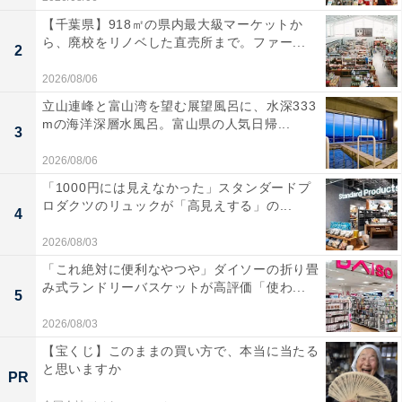
【千葉県】918㎡の県内最大級マーケットか
ら、廃校をリノベした直売所まで。ファー...
2
2026/08/06
立山連峰と富山湾を望む展望風呂に、水深333
mの海洋深層水風呂。富山県の人気日帰...
3
2026/08/06
「1000円には見えなかった」スタンダードプ
ロダクツのリュックが「高見えする」の...
4
2026/08/03
「これ絶対に便利なやつや」ダイソーの折り畳
み式ランドリーバスケットが高評価「使わ...
5
2026/08/03
【宝くじ】このままの買い方で、本当に当たる
と思いますか
PR