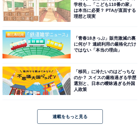
学校も…「こども110番の家」
は本当に必要？ PTAが直面する
理想と現実
「青春18きっぷ」販売激減の裏
に何が？ 連続利用の厳格化だけ
ではない「本当の理由」
「移民」に冷たいのはどっちな
のか？ スイスの厳格過ぎる学歴
選別と、日本の曖昧過ぎる外国
人政策
連載をもっと見る