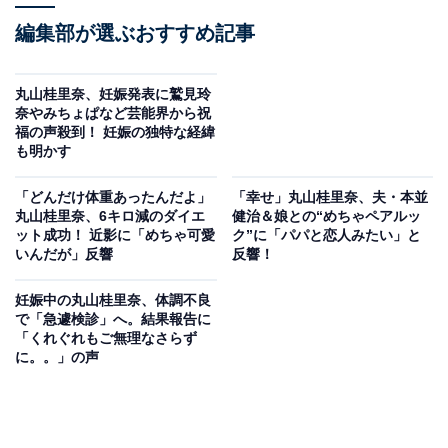
編集部が選ぶおすすめ記事
丸山桂里奈、妊娠発表に鷲見玲
奈やみちょぱなど芸能界から祝
福の声殺到！ 妊娠の独特な経緯
も明かす
「どんだけ体重あったんだよ」
「幸せ」丸山桂里奈、夫・本並
丸山桂里奈、6キロ減のダイエ
健治＆娘との“めちゃペアルッ
ット成功！ 近影に「めちゃ可愛
ク”に「パパと恋人みたい」と
いんだが」反響
反響！
妊娠中の丸山桂里奈、体調不良
で「急遽検診」へ。結果報告に
「くれぐれもご無理なさらず
に。。」の声