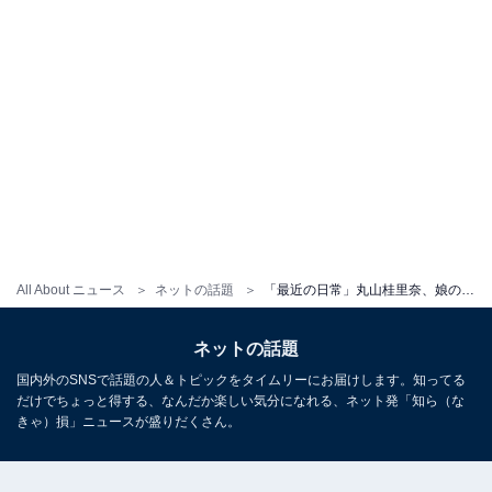
All About ニュース
ネットの話題
「最近の日常」丸山桂里奈、娘の愉快な姿を披露！ 「のびのび成長して嬉しいですね」「子供アルアル」
ネットの話題
国内外のSNSで話題の人＆トピックをタイムリーにお届けします。知ってる
だけでちょっと得する、なんだか楽しい気分になれる、ネット発「知ら（な
きゃ）損」ニュースが盛りだくさん。