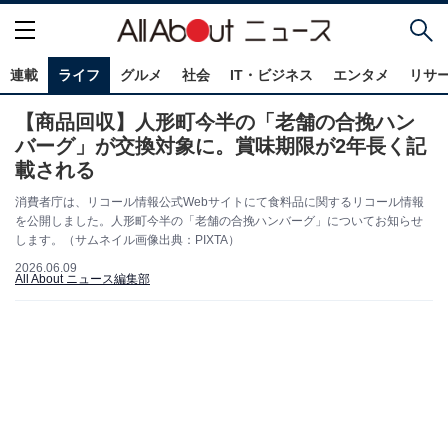
連載
ライフ
グルメ
社会
IT・ビジネス
エンタメ
リサ
【商品回収】人形町今半の「老舗の合挽ハン
バーグ」が交換対象に。賞味期限が2年長く記
載される
消費者庁は、リコール情報公式Webサイトにて食料品に関するリコール情報
を公開しました。人形町今半の「老舗の合挽ハンバーグ」についてお知らせ
します。（サムネイル画像出典：PIXTA）
2026.06.09
All About ニュース編集部