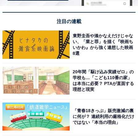
1
2
注目の連載
東野圭吾や湊かなえだけじゃな
い、「業と罪」を描く『映画ち
いかわ』から強く連想した映画
8選
20年間「駆け込み実績ゼロ」の
学校も…「こども110番の家」
は本当に必要？ PTAが直面する
理想と現実
「青春18きっぷ」販売激減の裏
に何が？ 連続利用の厳格化だけ
ではない「本当の理由」