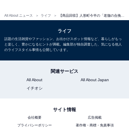
All About ニュース
ライフ
【商品回収】人形町今半の「老舗の合挽ハンバーグ」が交換対象に。賞味期限が2年長く記載される
ライフ
話題の生活雑貨やファッション、お出かけスポット情報など、暮らしがもっ
と楽しく、豊かになるヒントが満載。編集部が独自調査した、気になる他人
のライフスタイル事情も公開しています。
関連サービス
All About
All About Japan
イチオシ
サイト情報
会社概要
広告掲載
プライバシーポリシー
著作権・商標・免責事項