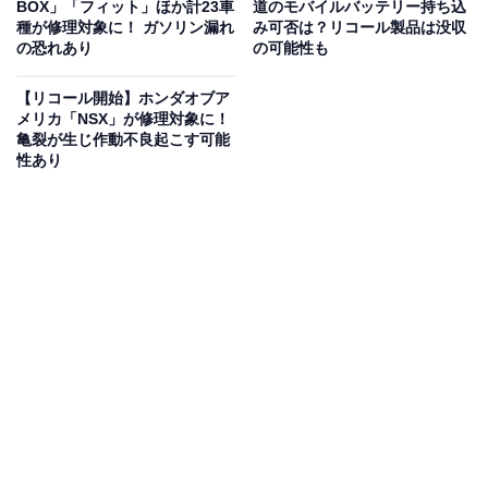
BOX」「フィット」ほか計23車
道のモバイルバッテリー持ち込
載された商品を所有している場合は、直ちにメーカーの
種が修理対象に！ ガソリン漏れ
み可否は？リコール製品は没収
案内に従いましょう。
の恐れあり
の可能性も
【リコール開始】ホンダオブア
メリカ「NSX」が修理対象に！
亀裂が生じ作動不良起こす可能
性あり
最新情報の確認を