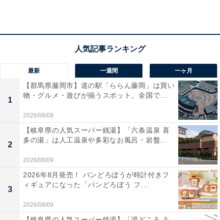
公表行政機関等や事業者からの追加情報があった場合に
は、リコール情報サイトの掲載内容が更新されることが
あります。リコール品の取扱いについては、必ず事業者
の公式サイトなどで最新情報をご確認ください。
最新
一週間
一ヶ月
また、対応については、「株式会社人形町今半 精肉惣菜
【群馬県藤岡市】道の駅「ららん藤岡」は買い
部（TEL：0120-0298-44）」への問い合わせをおすすめ
物・グルメ・遊びが揃うスポット。全国で...
1
します。事故を未然に防ぐために、日頃から消費者庁公
式Webサイトのチェックをしておきたいですね。
2026/08/09
【岐阜県の人気スーパー銭湯】「六条温泉 喜
多の湯」は人工温泉や多彩なお風呂・岩盤...
2
次ページ
リコール詳細
2026/08/09
2026年8月発売！ パンどろぼうが時計付きフ
ィギュアになった「パンどろぼう フ...
3
2026/08/09
【岐阜県の人気スーパー銭湯】「湯どころ み