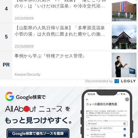
のり」は「いけだゆげ温泉」や冷冷交代浴...
4
2026/08/09
【山梨県の人気日帰り温泉】「多摩源流温泉
小菅の湯」は大自然に囲まれた癒やしの施...
5
2026/08/09
事例から学ぶ『特権アクセス管理』
PR
KeeperSecurity
こちらもおすすめ
Recommended by
【リコール開始】トヨタ・レクサス6種の4万台
超の車が修理対象に！ 事故につながる恐れあり