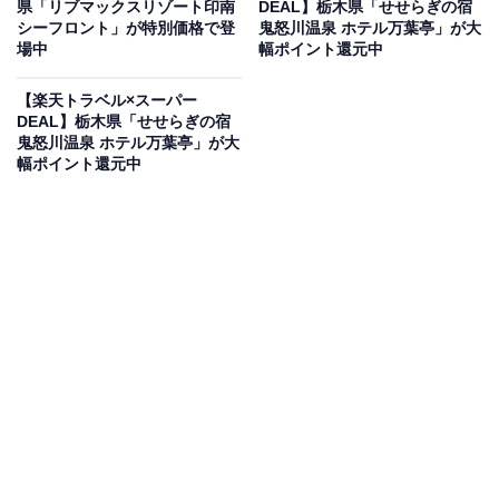
県「リブマックスリゾート印南
DEAL】栃木県「せせらぎの宿
楽天トラベルでホテルを見る
シーフロント」が特別価格で登
鬼怒川温泉 ホテル万葉亭」が大
場中
幅ポイント還元中
【楽天トラベル×スーパー
DEAL】栃木県「せせらぎの宿
鬼怒川温泉 ホテル万葉亭」が大
幅ポイント還元中
この宿泊施設のおすすめポイントは？
「気仙沼プラザホテル」は、気仙沼湾を見渡す絶景とユ
ニークな温泉が魅力の宿。地下1,800メートルから湧き出
る深層天然温泉「気仙沼温泉」は、海水と同じくらいの
塩分濃度があり、体をぷかぷかと浮かせてリラックスで
きる国内でも珍しい「ぷかぷか温泉」を体験できます。
客室は特別室、港側、山側の3タイプを用意しており、
気仙沼の景色を一望できる落ち着いた雰囲気の「港ビュ
ー」客室が人気。お食事処では、水揚げされたばかりの
カツオやマグロ、世界一とも称されるフカヒレの鉄板焼