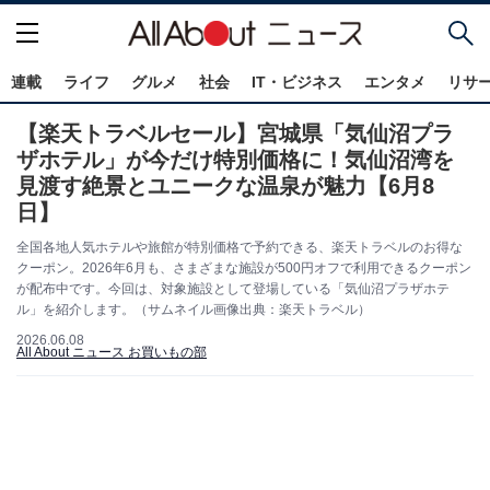
連載
ライフ
グルメ
社会
IT・ビジネス
エンタメ
リサ
【楽天トラベルセール】宮城県「気仙沼プラ
ザホテル」が今だけ特別価格に！気仙沼湾を
見渡す絶景とユニークな温泉が魅力【6月8
日】
全国各地人気ホテルや旅館が特別価格で予約できる、楽天トラベルのお得な
クーポン。2026年6月も、さまざまな施設が500円オフで利用できるクーポン
が配布中です。今回は、対象施設として登場している「気仙沼プラザホテ
ル」を紹介します。（サムネイル画像出典：楽天トラベル）
2026.06.08
All About ニュース お買いもの部