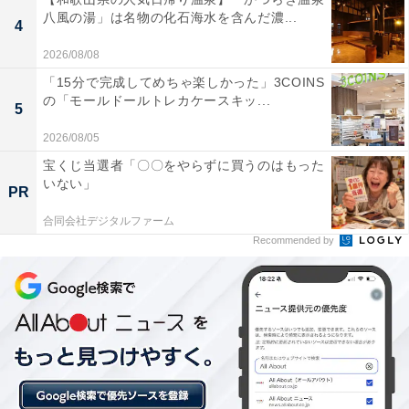
があります。
八風の湯」は名物の化石海水を含んだ濃...
4
2026/08/08
この記事の執筆者：
All About ニュース お買
「15分で完成してめちゃ楽しかった」3COINS
いもの部
の「モールドールトレカケースキッ...
5
Amazonのセール商品から売れ筋ランキングまで、毎日のお買いも
2026/08/05
のがもっと楽しく、もっとお得になる情報をお届け。編集部員によ
宝くじ当選者「〇〇をやらずに買うのはもった
る独自レビューなど、ここでしか手に入らない情報も満載です。
...続きを読む
いない」
PR
合同会社デジタルファーム
Recommended by
こちらもおすすめ
【楽天トラベル売れ筋1位】栃木県「那須温泉
ホテルエピナール那須」は家族みんなで楽しめ
る那須高原リゾート【6月7日】