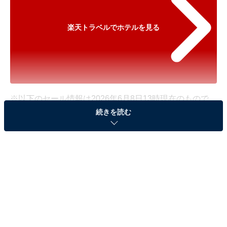
楽天トラベルでホテルを見る
※以下のセール情報は2026年6月8日13時現在のもので
続きを読む
す。料金の変更、満室の場合もあります。
※本記事で紹介している商品の購入やサービスの利用により、売上の一部が
オールアバウトに還元されることがあります。
「気仙沼プラザホテル」が500円オフで登場！