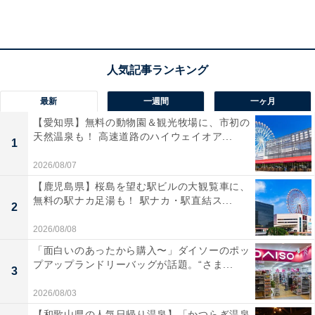
きを「ライブキッチン」で仕上げるなど、贅沢な海の幸
を会席料理で堪能できます。
宿泊者からは「露天風呂は港を見下ろすので贅沢で不思
議な感覚になりました」「夕食も朝食も種類が多く大変
満足しました」という声があがっています。不思議な浮
最新
一週間
一ヶ月
遊感の温泉で癒やされたい人や、目の前で調理される新
【愛知県】無料の動物園＆観光牧場に、市初の
天然温泉も！ 高速道路のハイウェイオア...
鮮なフカヒレ料理を味わいたい人におすすめの宿です。
1
2026/08/07
あわせて読みたい
【鹿児島県】桜島を望む駅ビルの大観覧車に、
【母畑温泉の人気ホテル】「母畑温泉 八幡
無料の駅ナカ足湯も！ 駅ナカ・駅直結ス...
2
屋」は充実の温泉施設と心温まるおもてなし
が魅力
2026/08/08
「面白いのあったから購入〜」ダイソーのポッ
※掲載されている情報は記事公開時のものです。あらか
プアップランドリーバッグが話題。“さま...
3
じめご了承ください。また、記事中の宿泊プランを予約
2026/08/03
すると、売上の一部がオールアバウトに還元されること
【和歌山県の人気日帰り温泉】「かつらぎ温泉