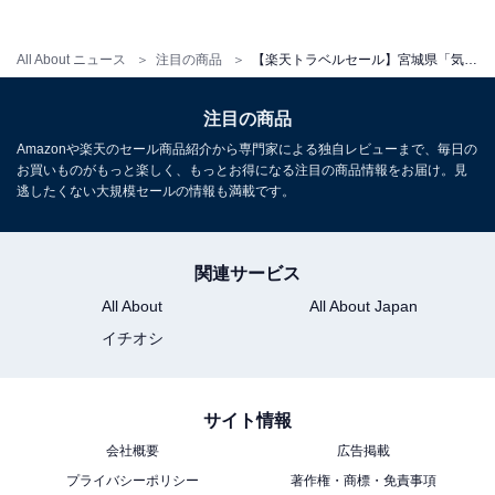
All About ニュース
注目の商品
【楽天トラベルセール】宮城県「気仙沼プラザホテル」が今だけ特別価格に！気仙沼湾を見渡す絶景とユニークな温泉が魅力【6月8日】
注目の商品
Amazonや楽天のセール商品紹介から専門家による独自レビューまで、毎日の
お買いものがもっと楽しく、もっとお得になる注目の商品情報をお届け。見
逃したくない大規模セールの情報も満載です。
関連サービス
All About
All About Japan
イチオシ
サイト情報
会社概要
広告掲載
プライバシーポリシー
著作権・商標・免責事項