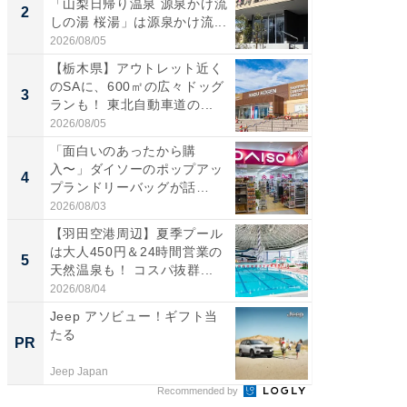
「山梨日帰り温泉 源泉かけ流
「鈴鹿天
2
2
しの湯 桜湯」は源泉かけ流...
は100
2026/08/05
2026/08/0
【栃木県】アウトレット近く
「ミニオ
のSAに、600㎡の広々ドッグ
ッグ！ 
3
3
ランも！ 東北自動車道の...
ど、夏限
2026/08/05
2026/08/0
「面白いのあったから購
ステラ
入〜」ダイソーのポップアッ
詰め放題
4
4
プランドリーバッグが話
00円で「
題。“さま...
2026/08/03
2026/08/0
【羽田空港周辺】夏季プール
【埼玉
は大人450円＆24時間営業の
「行田天
5
5
天然温泉も！ コスパ抜群...
は和の
が...
2026/08/04
2026/08/0
Jeep アソビュー！ギフト当
すべて
たる
るその
PR
PR
Jeep Japan
COCO VIL
Recommended by