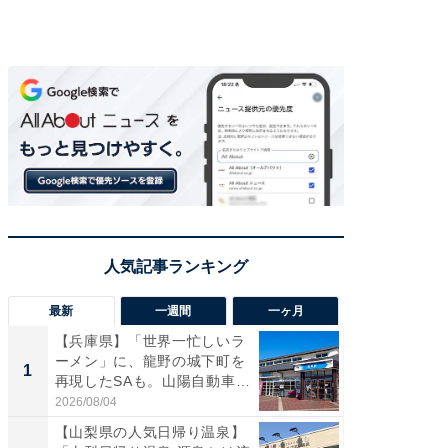
最新
一週間
一ヶ月
【兵庫県】「世界一忙しいラ
「気に
ーメン」に、龍野の城下町を
る〜」3
1
1
再現したSAも。山陽自動車
バー」
道...
好...
2026/08/04
2026/07/3
【山梨県の人気日帰り温泉】
【三重