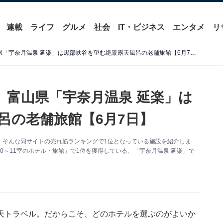
連載
ライフ
グルメ
社会
IT・ビジネス
エンタメ
リ
【楽天トラベル売れ筋1位】富山県「宇奈月温泉 延楽」は黒部峡谷を望む絶景露天風呂の老舗旅館【6月7日】
】富山県「宇奈月温泉 延楽」は
呂の老舗旅館【6月7日】
。そんな同サイトの売れ筋ランキングで1位となっている施設を紹介しま
0～11室のホテル・旅館」で1位を獲得している、「宇奈月温泉 延楽」で
天トラベル
。だからこそ、どのホテルを選ぶのがよいか