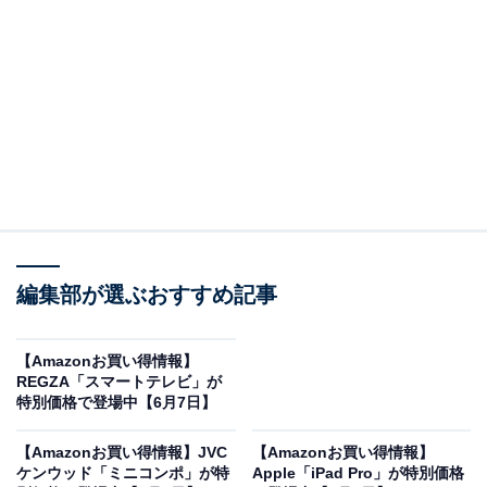
※以下のセール情報は6月8日13時現在のものです。値段
の変更、売り切れの場合もあります。
この記事の執筆者：
All About ニュース お買
いもの部
編集部が選ぶおすすめ記事
Amazonのセール商品から売れ筋ランキングまで、毎日のお買いも
のがもっと楽しく、もっとお得になる情報をお届け。編集部員によ
る独自レビューなど、ここでしか手に入らない情報も満載です。
...続きを読む
【Amazonお買い得情報】
REGZA「スマートテレビ」が
※本記事で紹介している商品の購入やサービスの利用により、売上の一部が
特別価格で登場中【6月7日】
オールアバウトに還元されることがあります。
【Amazonお買い得情報】JVC
【Amazonお買い得情報】
日立の「掃除機」が限定価格に！ 5％オフで登場
ケンウッド「ミニコンポ」が特
Apple「iPad Pro」が特別価格