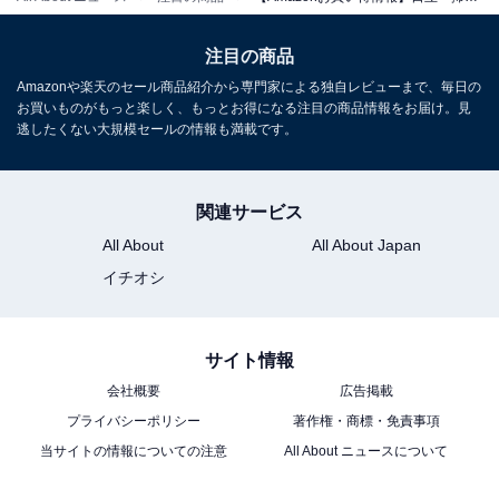
注目の商品
Amazonや楽天のセール商品紹介から専門家による独自レビューまで、毎日の
お買いものがもっと楽しく、もっとお得になる注目の商品情報をお届け。見
逃したくない大規模セールの情報も満載です。
日立 掃除機 かるパック 紙パック式クリーナー CV-
関連サービス
KP300M N ライトゴールド 日本製 強力パワー630W 軽量
小型ボディ
All About
All About Japan
Amazonで見る
イチオシ
サイト情報
日立「CV-F50-A」
会社概要
広告掲載
プライバシーポリシー
著作権・商標・免責事項
当サイトの情報についての注意
All About ニュースについて