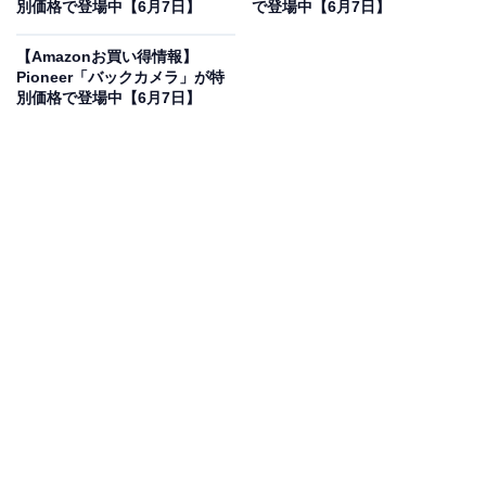
別価格で登場中【6月7日】
で登場中【6月7日】
【Amazonお買い得情報】
Pioneer「バックカメラ」が特
別価格で登場中【6月7日】
日立(HITACHI) 掃除機 ごみダッシュ サイクロン式 日本製
強烈パワー620W お手入れ簡単 CV-SF80A A ブルー
Amazonで見る
日立の掃除機「CV-SF80A A」は現在5％オフの特別価
格・税込1万7817円販売中です。
この商品のおすすめポイントは？
吸込仕事率620Wの強烈パワーで、絨毯の奥のチリまで
しっかり吸引。日立独自の「ごみダッシュ」により、ボ
タンを押すだけでゴミを圧縮して手軽に捨てられます。