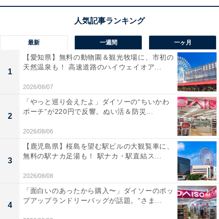
ティッシュペーパーをセットすればフィルターの目詰ま
りを抑えられ、面倒なお手入れの手間がグッと減るのも
魅力！ 安心の日本製で、日々の掃除が驚くほど快適にな
最新
一週間
一ヶ月
ります。
【愛知県】無料の動物園＆観光牧場に、市初の
天然温泉も！ 高速道路のハイウェイオア...
1
ユーザーからは「圧倒的な吸引力」「ゴミ捨てがラク」
2026/08/07
と絶賛の声。一方で、「運転音が少し大きめ」という意
「やっと巡り会えたよ」ダイソーの“ちいかわ
見もあります。充電切れを気にせず、確かなパワーで部
ポーチ”が220円で反響。ぬい活＆防災...
2
屋の隅々まで一気にきれいにしたい人は、購入を検討し
2026/08/06
てみてもよいかもしれません。
【鹿児島県】桜島を望む駅ビルの大観覧車に、
あわせて読みたい
無料の駅ナカ足湯も！ 駅ナカ・駅直結ス...
3
【Amazonお買い得情報】REGZA「スマート
2026/08/08
テレビ」が特別価格で登場中【6月7日】
「面白いのあったから購入〜」ダイソーのポッ
プアップランドリーバッグが話題。“さま...
4