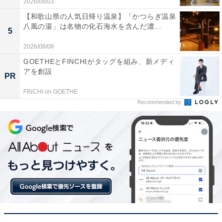
2026/08/03
【和歌山県の人気日帰り温泉】「かつらぎ温泉
八風の湯」は名物の化石海水を含んだ濃...
5
2026/08/08
GOETHEとFINCHIがタッグを組み、新メディ
アを創設
PR
FINCHI on GOETHE
Recommended by
【今日チェックしたい】日立の人気商品5選
日立「CV-KV70M W」