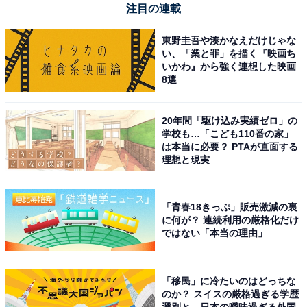
注目の連載
東野圭吾や湊かなえだけじゃな
い、「業と罪」を描く『映画ち
いかわ』から強く連想した映画
日立 掃除機 紙パック式 日本製 CV-KV70M W ホワイト 小
8選
型 軽量 強烈パワー600W
Amazonで見る
20年間「駆け込み実績ゼロ」の
学校も…「こども110番の家」
は本当に必要？ PTAが直面する
理想と現実
日立「CV-KP90M C」
「青春18きっぷ」販売激減の裏
に何が？ 連続利用の厳格化だけ
ではない「本当の理由」
「移民」に冷たいのはどっちな
のか？ スイスの厳格過ぎる学歴
日立 掃除機 紙パック式 日本製 CV-KP90M C ベージュ 小
選別と、日本の曖昧過ぎる外国