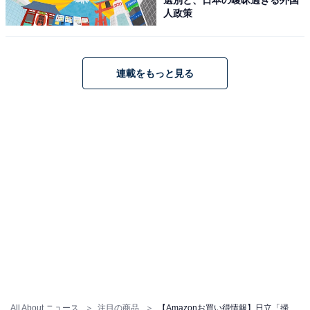
型 軽量 強烈パワー620W 自走式
人政策
Amazonで見る
連載をもっと見る
日立「CV-SP300M N」
日立 掃除機 パワかる サイクロン式 CV-SP300M N ライト
ゴールド 日本製 強力パワー290W 軽量 自走式
Amazonで見る
日立「CV-KP300M N」
All About ニュース
注目の商品
【Amazonお買い得情報】日立「掃除機」が特別価格で登場中【6月8日】