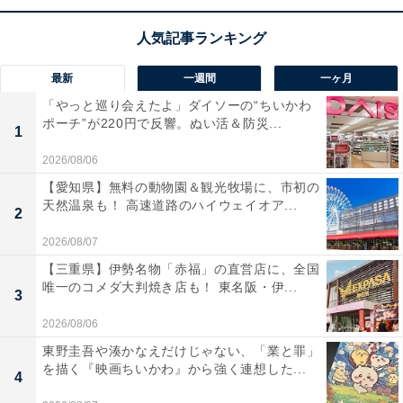
の再生が可能！ Bluetooth 5.2や左右独立使用にも対応し
ており、日常の音楽鑑賞やWEB会議がグッと快適になり
ます。
最新
一週間
一ヶ月
「やっと巡り会えたよ」ダイソーの“ちいかわ
ユーザーからは「音質が素晴らしい」「接続が安定して
ポーチ”が220円で反響。ぬい活＆防災...
1
いる」と好評。一方で、「本体やケースが少し大きめ」
2026/08/06
という声も。音質にこだわりたい人や、長時間の移動や
作業で使いたい人は、購入を検討してみてもよいかもし
【愛知県】無料の動物園＆観光牧場に、市初の
天然温泉も！ 高速道路のハイウェイオア...
れません。
2
2026/08/07
【三重県】伊勢名物「赤福」の直営店に、全国
唯一のコメダ大判焼き店も！ 東名阪・伊...
3
2026/08/06
東野圭吾や湊かなえだけじゃない、「業と罪」
を描く『映画ちいかわ』から強く連想した...
4