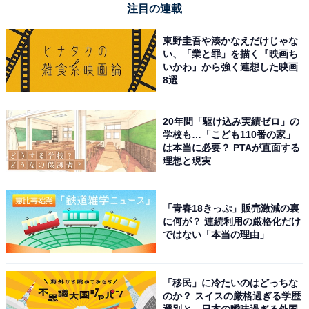
ワイヤレスイヤホン ACCENTUM True Wireless ブルー
注目の連載
高性能ドライバー 28時間再生 ハイブリッドノイズキャン
セリング 外音取り込み機能 bluetooth 5.3 IP54 ポケット
東野圭吾や湊かなえだけじゃな
サイズ ワイヤレス充電
い、「業と罪」を描く『映画ち
いかわ』から強く連想した映画
Amazonで見る
8選
20年間「駆け込み実績ゼロ」の
ゼンハイザー「MOMENTUM True Wireless 4」
学校も…「こども110番の家」
は本当に必要？ PTAが直面する
理想と現実
「青春18きっぷ」販売激減の裏
に何が？ 連続利用の厳格化だけ
ではない「本当の理由」
【Amazon.co.jp限定品】ゼンハイザー Sennheiser
MOMENTUM True Wireless 4 + エージング音源セット
パーソナライズ機能搭載 ワイヤレスイヤホン ブラックコ
「移民」に冷たいのはどっちな
ッパー 高性能ドライバー30時間再生ノイズキャンセリン
のか？ スイスの厳格過ぎる学歴
グ 外音取り込み機能 Bluetooth5.4 高級 完全ワイヤレス
選別と、日本の曖昧過ぎる外国