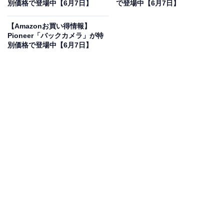
別価格で登場中【6月7日】
で登場中【6月7日】
ゼンハイザー Sennheiser ワイヤレスイヤホン bluetooth
【Amazonお買い得情報】
CX True Wireless ブラック 自社開発7mmドライバー 左
Pioneer「バックカメラ」が特
右独立使用可 IPX4 通話 Bluetooth 5.2対応 Class1 最大
別価格で登場中【6月7日】
9+18時間再生 【国内正規品】
Amazonで見る
ゼンハイザーのワイヤレスイヤホン「CX True
Wireless」は現在23％オフの特別価格・税込1万2006円
販売中です。
この商品のおすすめポイントは？
ドイツ本社が開発した「7mmドライバー」を搭載し、妥
協のない高音質を実現。人間工学に基づいたデザインが
耳にフィットし、遮音性も抜群です。バッテリーはイヤ
ホン単体で最大9時間、ケースを合わせると最大27時間