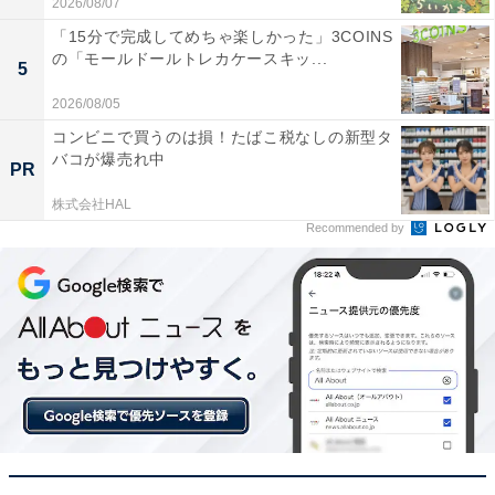
2026/08/07
「15分で完成してめちゃ楽しかった」3COINS
の「モールドールトレカケースキッ...
5
2026/08/05
コンビニで買うのは損！たばこ税なしの新型タ
バコが爆売れ中
PR
【今日チェックしたい】ゼンハイザーの人気商品5
選
株式会社HAL
Recommended by
ゼンハイザー「ACCENTUM True Wireless」
【Amazon.co.jp限定カラー】ゼンハイザー Sennheiser