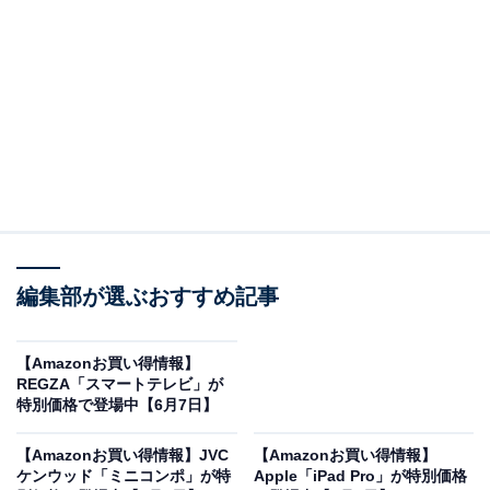
※以下のセール情報は6月8日20時現在のものです。値段
の変更、売り切れの場合もあります。
※本記事で紹介している商品の購入やサービスの利用により、売上の一部が
オールアバウトに還元されることがあります。
ゼンハイザーの「ワイヤレスイヤホン」が限定価
編集部が選ぶおすすめ記事
格に！ 23％オフで登場
【Amazonお買い得情報】
REGZA「スマートテレビ」が
特別価格で登場中【6月7日】
【Amazonお買い得情報】JVC
【Amazonお買い得情報】
ケンウッド「ミニコンポ」が特
Apple「iPad Pro」が特別価格