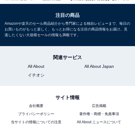
注目の商品
ゼンハイザー「MOMENTUM Sport」
Amazonや楽天のセール商品紹介から専門家による独自レビューまで、毎日の
お買いものがもっと楽しく、もっとお得になる注目の商品情報をお届け。見
逃したくない大規模セールの情報も満載です。
関連サービス
All About
All About Japan
イチオシ
【Amazon.co.jp限定カラー】ゼンハイザー Sennheiser
ワイヤレスイヤホン MOMENTUM Sport グラファイト 高
性能ドライバー 24時間再生 ハイブリッドアダプティブノ
サイト情報
イズキャンセリング 外音取り込み機能 bluetooth 5.2
IP55 スポーツ用イヤホン 心拍数 体温測定
会社概要
広告掲載
Amazonで見る
プライバシーポリシー
著作権・商標・免責事項
当サイトの情報についての注意
All About ニュースについて