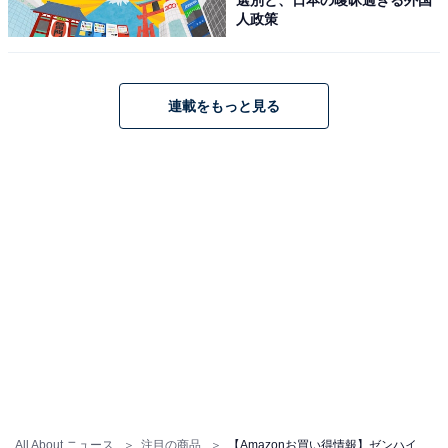
イヤホン【国内正規品】
人政策
Amazonで見る
連載をもっと見る
ゼンハイザー「MOMENTUM True Wireless 3」
【Amazon.co.jp限定】ゼンハイザー (Sennheiser) ワイ
ヤレスイヤホン MOMENTUM True Wireless 3 【バッテ
リー強化版】 グラファイト高性能 シングルダイナミック
ドライバー 低遅延 aptX Adaptive マルチポイント ノイキ
ャン 外音取込 途切れにくい Qi充電 通話 【国内正規品】
MTW3 Graphite
Amazonで見る
All About ニュース
注目の商品
【Amazonお買い得情報】ゼンハイザー「ワイヤレスイヤホン」が特別価格で登場中【6月8日】