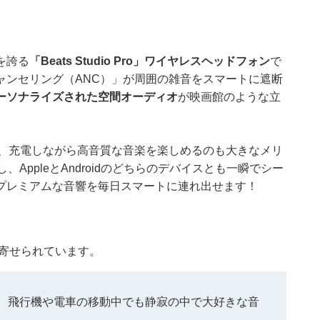
を誇る
「Beats Studio Pro」ワイヤレスヘッドフォン
で
ャンセリング（ANC）」が周囲の雑音をスマートに遮断
ーソナライズされた空間オーディオ
が映画館のような立
し、充電しながら高音質な音楽を楽しめるのも大きなメリ
し、AppleとAndroidのどちらのデバイスとも一瞬でシー
プレミアムな音響を毎日スマートに連れ出せます！
コミが寄せられています。
、飛行機や電車の移動中でも静寂の中で大好きな音