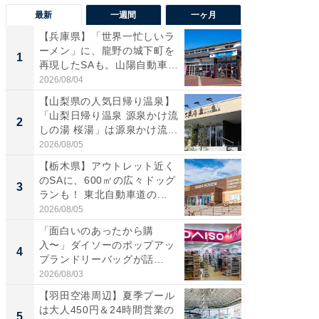
最新
一週間
一ヶ月
【兵庫県】「世界一忙しいラ
「気に
ーメン」に、龍野の城下町を
る〜」3
1
1
再現したSAも。山陽自動車
バー」
道...
好...
2026/08/04
2026/07/3
【山梨県の人気日帰り温泉】
【三重
「山梨日帰り温泉 源泉かけ流
「鈴鹿天
2
2
しの湯 桜湯」は源泉かけ流...
は100
2026/08/05
2026/08/0
【栃木県】アウトレット近く
「ミニオ
のSAに、600㎡の広々ドッグ
ッグ！ 
3
3
ランも！ 東北自動車道の...
ど、夏限
2026/08/05
2026/08/0
「面白いのあったから購
ステラ
入〜」ダイソーのポップアッ
詰め放題
4
4
プランドリーバッグが話
00円で「
題。“さま...
2026/08/03
2026/08/0
【羽田空港周辺】夏季プール
【埼玉
は大人450円＆24時間営業の
「行田天
5
5