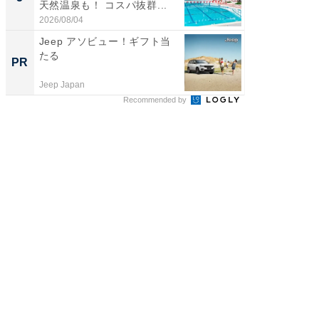
天然温泉も！ コスパ抜群...
は和の
が...
2026/08/04
2026/08/0
Jeep アソビュー！ギフト当
シェア別荘
たる
wners
PR
PR
Jeep Japan
COCO VIL
Recommended by