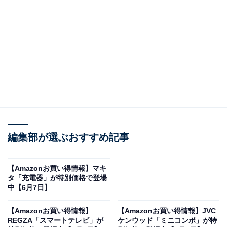
※以下のセール情報は6月8日15時30分現在のものです。
値段の変更、売り切れの場合もあります。
※本記事で紹介している商品の購入やサービスの利用により、売上の一部が
オールアバウトに還元されることがあります。
HUAWEIの「スマートウォッチ」が限定価格に！
9％オフで登場
編集部が選ぶおすすめ記事
【Amazonお買い得情報】マキ
タ「充電器」が特別価格で登場
中【6月7日】
【Amazonお買い得情報】
【Amazonお買い得情報】JVC
REGZA「スマートテレビ」が
ケンウッド「ミニコンポ」が特