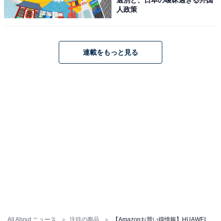
人政策
連載をもっと見る
HUAWEI WATCH GT 6 46mm スマートウォッチ 1.47イン
チ大画面 最長21日間バッテリー ゴルフ/サイクリング/登
山 スポーツモード100種類以上 GPS搭載 情緒/健康モニタ
リング iOS & Android対応 ブラック
Amazonで見る
HUAWEI「FreeBuds SE 4」
All About ニュース
注目の商品
【Amazonお買い得情報】HUAWEI「スマートウォッチ」が特別価格で登場中【6月8日】