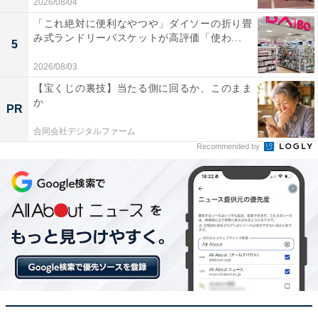
2026/08/04
GPSが搭載されたのでスマホを持たずにランニング
「これ絶対に便利なやつや」ダイソーの折り畳
へ行けるようになり、ルートもしっかり記録できて
み式ランドリーバスケットが高評価「使わ...
5
感動しました
2026/08/03
【宝くじの裏技】当たる側に回るか、このまま
か
PR
バッテリーがとにかく長持ちで、毎日充電するスト
レスから解放されたのが何よりも嬉しいポイントで
合同会社デジタルファーム
Recommended by
す
手軽に健康状態を把握して運動習慣をつけたい人や、ス
マートウォッチの充電頻度を減らしてタフに使い倒した
い人には、おすすめの商品といえそうです。
あわせて読みたい
安心の3年保証付き。ケンウッドのドライブ
レコーダーなら鮮明な映像を記録できる