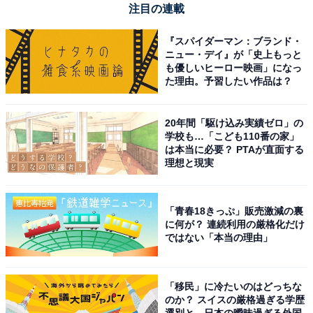
注目の連載
『スパイダーマン：ブランド・
ニュー・デイ』が「史上もっと
も優しいヒーロー映画」になっ
た理由。予習したい作品は？
20年間「駆け込み実績ゼロ」の
学校も…「こども110番の家」
は本当に必要？ PTAが直面する
理想と現実
「青春18きっぷ」販売激減の裏
に何が？ 連続利用の厳格化だけ
ではない「本当の理由」
【今日チェックしたい】HUAWEIの人気商品5選
「移民」に冷たいのはどっちな
のか？ スイスの厳格過ぎる学歴
HUAWEI「WATCH GT 6」
選別と、日本の曖昧過ぎる外国