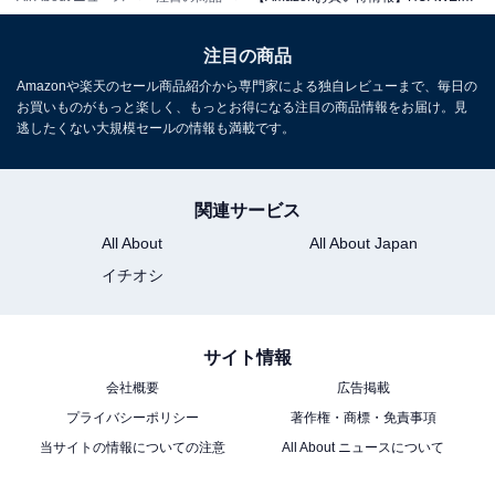
注目の商品
Amazonや楽天のセール商品紹介から専門家による独自レビューまで、毎日の
お買いものがもっと楽しく、もっとお得になる注目の商品情報をお届け。見
逃したくない大規模セールの情報も満載です。
HUAWEI FreeBuds SE 4 ANC ワイヤレスイヤホン 最大
50dBアクティブノイズキャンセリング 50時間バッテリー
関連サービス
通話ノイズリダクション Bluetooth5.4 iOS/Android対応
IP54 防塵防滴 ホワイト
All About
All About Japan
Amazonで見る
イチオシ
サイト情報
HUAWEI「Scale 3」
会社概要
広告掲載
プライバシーポリシー
著作権・商標・免責事項
当サイトの情報についての注意
All About ニュースについて