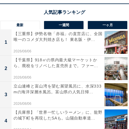
24時間いつでも寄り添う睡眠管理や情緒モニタリングに
加え、豊富なランニングモードも搭載。スマホを持たず
最新
一週間
一ヶ月
に本格的なワークアウトを記録できます。通常使用で
約
【三重県】伊勢名物「赤福」の直営店に、全国
14日間のロングバッテリーも魅力
で、毎日の健康管理と
唯一のコメダ大判焼き店も！ 東名阪・伊...
1
LINE通知をこれ1台でスマートにサポートします！
2026/08/06
【千葉県】918㎡の県内最大級マーケットか
HUAWEI「Band 11 Pro」の口コミは？
ら、廃校をリノベした直売所まで。ファー...
2
HUAWEI「Band 11 Pro」には以下のような口コミが寄せ
2026/08/06
られています。
立山連峰と富山湾を望む展望風呂に、水深333
mの海洋深層水風呂。富山県の人気日帰...
3
つけていることを忘れるほど本当に軽くて薄いの
2026/08/06
で、就寝中の睡眠計測でも全く気にならず快適です
【兵庫県】「世界一忙しいラーメン」に、龍野
の城下町を再現したSAも。山陽自動車道...
4