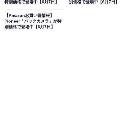
特別価格で登場中【6月7日】
別価格で登場中【6月7日】
【Amazonお買い得情報】
HUAWEI Band 11 Pro GPS搭載 スマートウォッチ
Pioneer「バックカメラ」が特
8.99mm/18g薄型軽量ボディ 高輝度 2000nits 1.62大画面
別価格で登場中【6月7日】
24時間睡眠管理 14日間持続バッテリー ランニングモード
情緒モニタリング LINE通知 ブラック
Amazonで見る
HUAWEIのスマートウォッチ「Band 11 Pro」は現在9％
オフの特別価格・税込1万800円販売中です。
この商品のおすすめポイントは？
厚さ約8.99mm、重量わずか18g
の超薄型軽量ボディに、
GPSを内蔵した高機能スマートウォッチ「HUAWEI
Band 11 Pro」です。見やすい1.62インチの大画面は
最大
2000ニトの高輝度に対応
しており、強い日差しの屋外で
も画面の情報をくっきりと確認できますね。