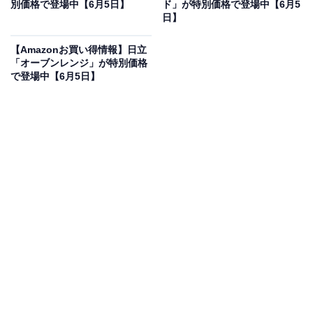
別価格で登場中【6月5日】
ド」が特別価格で登場中【6月5
装着するだけで自動で電圧を切り替えてくれる便利な第
日】
2世代マルチボルト蓄電池。底面に2層成形の硬質エラス
トマを採用したことで、落下時の耐衝撃性能がアップ。
【Amazonお買い得情報】日立
「オーブンレンジ」が特別価格
さらに耐水構造と排水口が追加され、水や埃の侵入を抑
で登場中【6月5日】
えるタフな設計に進化しています。専用アプリが用意さ
れていて、自分好みの仕様で使える点もうれしいポイン
トです。
HiKOKI(ハイコーキ) 第2世代マルチボルト蓄電池 36V
2.5Ah/18V 5.0Ah 0037-9241 BSL36A18X
Amazonで見る