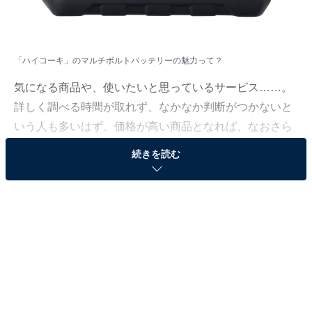
「ハイコーキ」のマルチボルトバッテリーの魅力って？
気になる商品や、使いたいと思っているサービス……。
詳しく調べる時間が取れず、なかなか判断がつかないと
いう人も多いはず。価格が高い商品となれば、なおさら
ですよね。
続きを読む
そこで、All About ニュースで数千以上の商品紹介コンテ
ンツを手掛けてきたAll About ニュースお買いもの部が、
厳選した商品をご紹介。今回ピックアップするのは、過
去の記事でも大きな注目を集めてきたブランド「ハイコ
ーキ」のマルチボルトバッテリーです。
※本記事で紹介している商品の購入やサービスの利用により、売上の一部が
オールアバウトに還元されることがあります。