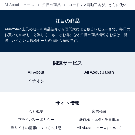
All About ニュース
注目の商品
コードレス電動工具が、さらに使いやすく。ハイコーキのマルチボルトバッテリーは専用アプリも便利な1台
Amazonのセール商品から売れ筋ランキングまで、毎日のお買いも
のがもっと楽しく、もっとお得になる情報をお届け。編集部員によ
注目の商品
る独自レビューなど、ここでしか手に入らない情報も満載です。
...続きを読む
Amazonや楽天のセール商品紹介から専門家による独自レビューまで、毎日の
お買いものがもっと楽しく、もっとお得になる注目の商品情報をお届け。見
逃したくない大規模セールの情報も満載です。
こちらもおすすめ
【Amazonお買い得情報】マーシャル「ワイヤ
関連サービス
レスオンイヤーヘッドホン」が特別価格で登場
中【6月5日】
All About
All About Japan
イチオシ
サイト情報
会社概要
広告掲載
プライバシーポリシー
著作権・商標・免責事項
当サイトの情報についての注意
All About ニュースについて