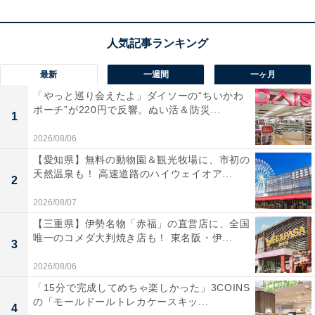
最新
一週間
一ヶ月
「やっと巡り会えたよ」ダイソーの“ちいかわ
ポーチ”が220円で反響。ぬい活＆防災...
1
2026/08/06
【愛知県】無料の動物園＆観光牧場に、市初の
天然温泉も！ 高速道路のハイウェイオア...
2
2026/08/07
【三重県】伊勢名物「赤福」の直営店に、全国
「さすが、純正品」。「BSL36A18X」に届いた口
唯一のコメダ大判焼き店も！ 東名阪・伊...
3
コミは？
2026/08/06
実際に「BSL36A18X」を使用するユーザーからは、ど
「15分で完成してめちゃ楽しかった」3COINS
の「モールドールトレカケースキッ...
のような声が届いているのでしょうか。インターネット
4