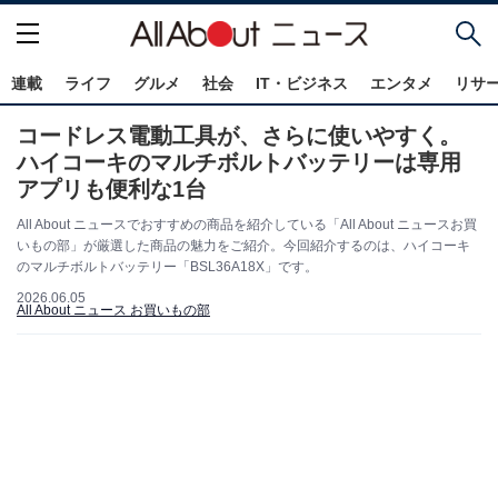
連載
ライフ
グルメ
社会
IT・ビジネス
エンタメ
リサ
コードレス電動工具が、さらに使いやすく。
ハイコーキのマルチボルトバッテリーは専用
アプリも便利な1台
All About ニュースでおすすめの商品を紹介している「All About ニュースお買
いもの部」が厳選した商品の魅力をご紹介。今回紹介するのは、ハイコーキ
のマルチボルトバッテリー「BSL36A18X」です。
2026.06.05
All About ニュース お買いもの部