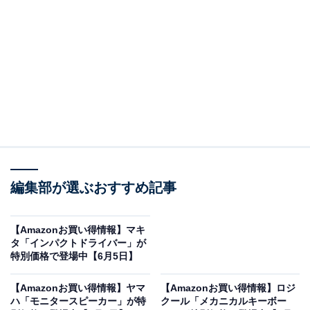
「BSL36A18X」は水や埃の侵入を抑えるタフな設
計
ハイコーキのマルチボルトバッテリー
「BSL36A18X」。Amazonで1万1980円で購入すること
ができます。
ハイコーキとは？
HiKOKI（ハイコーキ）は、かつての「日立工機」が独
編集部が選ぶおすすめ記事
立・改称して生まれた、日本を代表する電動工具ブラン
ド。プロの職人からも絶大な信頼を得る高い耐久性と技
【Amazonお買い得情報】マキ
術力が特徴です。
タ「インパクトドライバー」が
特別価格で登場中【6月5日】
マルチボルトバッテリー「BSL36A18X」の魅力は？
【Amazonお買い得情報】ヤマ
【Amazonお買い得情報】ロジ
36V製品には2.5Ah、18V製品には5.0Ahとして、工具に
ハ「モニタースピーカー」が特
クール「メカニカルキーボー