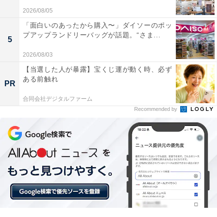
上で目立った声を抜粋して紹介します。
2026/08/05
「面白いのあったから購入〜」ダイソーのポッ
1つ持っていれば、18Vも36Vも使用できるのが便利
プアップランドリーバッグが話題。“さま...
5
な商品と思います
2026/08/03
【当選した人が暴露】宝くじ運が動く時、必ず
ある前触れ
PR
合同会社デジタルファーム
電池はやっぱり純正品がよい。安心して使えるな、
Recommended by
と感じています
ブロアー用に利用しているのですが、バッテリーの
持ちにはとても満足です