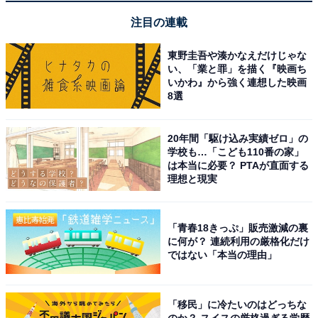
注目の連載
東野圭吾や湊かなえだけじゃな
い、「業と罪」を描く『映画ち
いかわ』から強く連想した映画
8選
20年間「駆け込み実績ゼロ」の
学校も…「こども110番の家」
は本当に必要？ PTAが直面する
理想と現実
「BSL36A18X」はAmazonでも楽天でも買える
「青春18きっぷ」販売激減の裏
に何が？ 連続利用の厳格化だけ
ではない「本当の理由」
ハイコーキのマルチボルトバッテリー「BSL36A18X」
は、Amazonや楽天といった大手ECサイトで購入が可能
です。
「移民」に冷たいのはどっちな
のか？ スイスの厳格過ぎる学歴