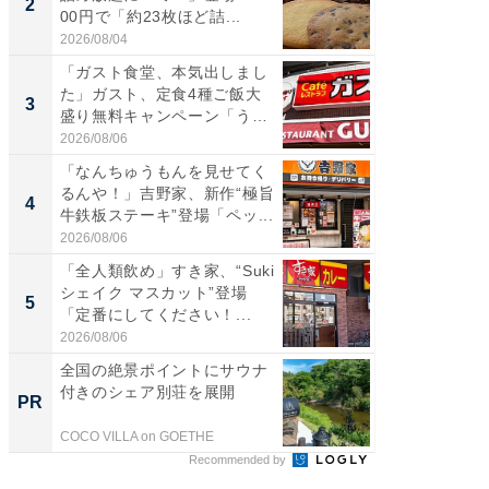
2
2
00円で「約23枚ほど詰...
神」と
が神」「.
2026/08/04
2026/08/0
「ガスト食堂、本気出しまし
「はま
た」ガスト、定食4種ご飯大
第3弾開
3
3
盛り無料キャンペーン「うお
タが登
お...
う...
2026/08/06
2026/08/0
「なんちゅうもんを見せてく
「たま
るんや！」吉野家、新作“極旨
グ、新作
4
4
牛鉄板ステーキ”登場「ペッ...
ィ”登場
2026/08/06
2026/08/0
「全人類飲め」すき家、“Suki
「とう
シェイク マスカット”登場
家、“ア
5
5
「定番にしてください！...
っ！？1
2026/08/06
2026/08/0
全国の絶景ポイントにサウナ
シェア別荘
付きのシェア別荘を展開
wners
PR
PR
COCO VILLA on GOETHE
COCO VIL
Recommended by