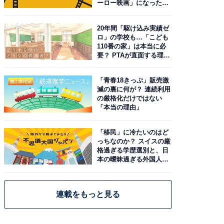
ーロー映画」になった理
由。予習したい作品は？
20年間「駆け込み実績ゼ
ロ」の学校も…「こども
110番の家」は本当に必
要？ PTAが直面する理想
と現実
「青春18きっぷ」販売激
減の裏に何が？ 連続利用
の厳格化だけではない
「本当の理由」
「移民」に冷たいのはど
っちなのか？ スイスの厳
格過ぎる学歴選別と、日
本の曖昧過ぎる外国人政
策
連載をもっと見る