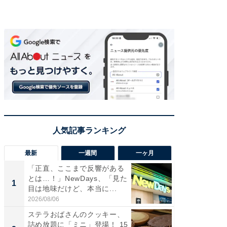
最新
一週間
一ヶ月
「正直、ここまで反響がある
ステラ
とは…！」NewDays、「見た
詰め放題
1
1
目は地味だけど、本当に...
00円で「
2026/08/06
2026/08/0
ステラおばさんのクッキー、
「えぐ
詰め放題に「ミニ」登場！ 15
う！」