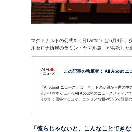
マクドナルドの公式X（旧Twitter）は6月
ルセロナ所属のラミン・ヤマル選手が共演した
この記事の執筆者：
All About
「All About ニュース」は、ネットの話題から
分かりやすく伝えるAll About発のニュースメデ
りやすく回答するほか、エンタメ情報やSNSで話題
「彼らじゃないと、こんなことできない