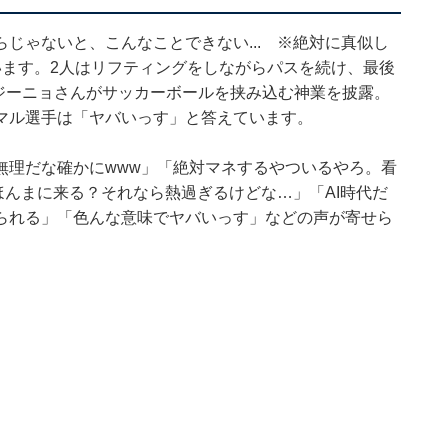
じゃないと、こんなことできない... ※絶対に真似し
います。2人はリフティングをしながらパスを続け、最後
ジーニョさんがサッカーボールを挟み込む神業を披露。
マル選手は「ヤバいっす」と答えています。
無理だな確かにwww」「絶対マネするやついるやろ。看
んまに来る？それなら熱過ぎるけどな…」「AI時代だ
られる」「色んな意味でヤバいっす」などの声が寄せら