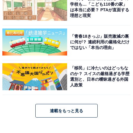
学校も…「こども110番の家」
は本当に必要？ PTAが直面する
理想と現実
「青春18きっぷ」販売激減の裏
に何が？ 連続利用の厳格化だけ
ではない「本当の理由」
「移民」に冷たいのはどっちな
のか？ スイスの厳格過ぎる学歴
選別と、日本の曖昧過ぎる外国
人政策
連載をもっと見る