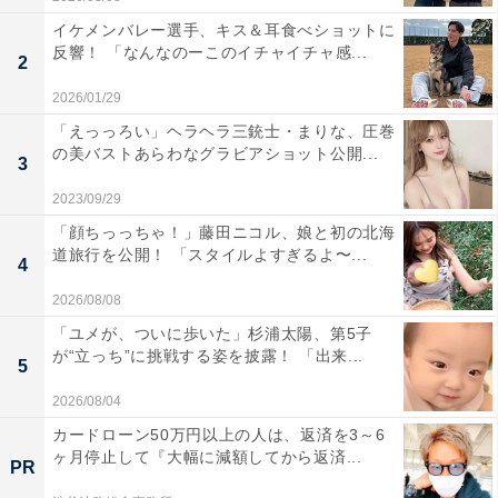
イケメンバレー選手、キス＆耳食べショットに
反響！ 「なんなのーこのイチャイチャ感...
2
2026/01/29
「えっっろい」ヘラヘラ三銃士・まりな、圧巻
の美バストあらわなグラビアショット公開...
3
2023/09/29
「顔ちっっちゃ！」藤田ニコル、娘と初の北海
道旅行を公開！ 「スタイルよすぎるよ〜...
4
2026/08/08
「ユメが、ついに歩いた」杉浦太陽、第5子
が“立っち”に挑戦する姿を披露！ 「出来...
5
2026/08/04
カードローン50万円以上の人は、返済を3～6
ヶ月停止して『大幅に減額してから返済...
PR