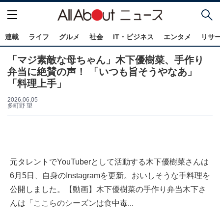
連載
ライフ
グルメ
社会
IT・ビジネス
エンタメ
リサ
「マジ素敵な母ちゃん」木下優樹菜、手作り
弁当に絶賛の声！ 「いつも旨そうやなあ」
「料理上手」
2026.06.05
多町野 望
元タレントでYouTuberとして活動する木下優樹菜さんは
6月5日、自身のInstagramを更新。おいしそうな手料理を
公開しました。【動画】木下優樹菜の手作り弁当木下さ
んは「ここらのシーズンは食中毒...