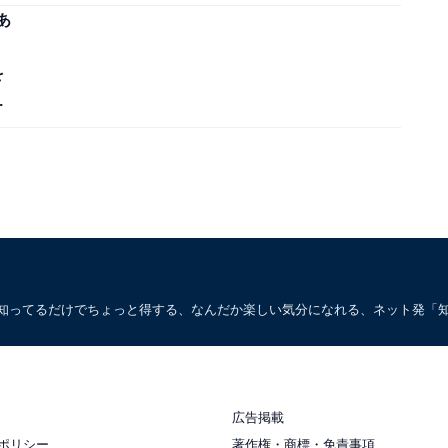
ました」
あ
を
う
。知ってるだけでちょっと得する、なんだか楽しい気分になれる、ネット発「
広告掲載
ポリシー
著作権・商標・免責事項