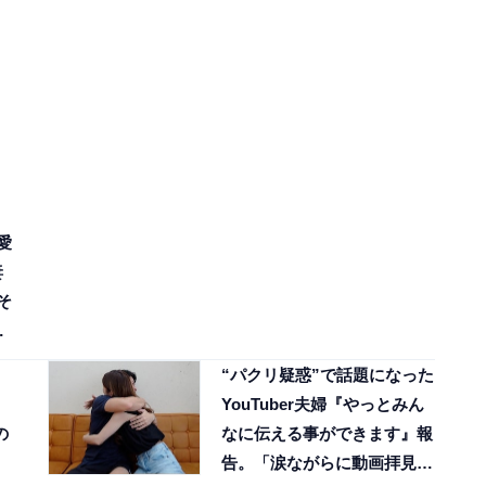
愛
妻
そ
“パクリ疑惑”で話題になった
YouTuber夫婦『やっとみん
の
なに伝える事ができます』報
告。「涙ながらに動画拝見し