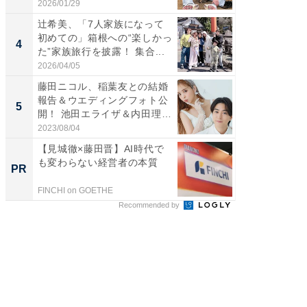
感...
刃...
2026/01/29
2026/08/0
辻希美、「7人家族になって
「脳がバ
初めての」箱根への“楽しかっ
装姿が話
4
4
た”家族旅行を披露！ 集合...
のお父さ
2026/04/05
2026/08/0
藤田ニコル、稲葉友との結婚
「急に
報告＆ウエディングフォト公
る」広
5
5
開！ 池田エライザ＆内田理
ョット
央...
た」の..
2023/08/04
2026/08/0
【見城徹×藤田晋】AI時代で
「え、
も変わらない経営者の本質
の？」8
PR
PR
場！Ama
FINCHI on GOETHE
Amazon
Recommended by