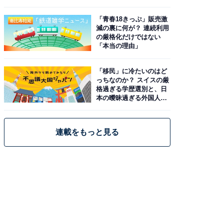
と現実
「青春18きっぷ」販売激
減の裏に何が？ 連続利用
の厳格化だけではない
「本当の理由」
「移民」に冷たいのはど
っちなのか？ スイスの厳
格過ぎる学歴選別と、日
本の曖昧過ぎる外国人政
策
連載をもっと見る