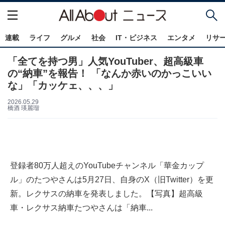
連載
ライフ
グルメ
社会
IT・ビジネス
エンタメ
リサ
「全てを持つ男」人気YouTuber、超高級車
の“納車”を報告！ 「なんか赤いのかっこいい
な」「カッケェ、、、」
2026.05.29
橋酒 瑛麗瑠
登録者80万人超えのYouTubeチャンネル「華金カップ
ル」のたつやさんは5月27日、自身のX（旧Twitter）を更
新。レクサスの納車を発表しました。【写真】超高級
車・レクサス納車たつやさんは「納車...