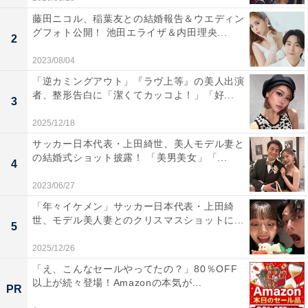
藤田ニコル、稲葉友との結婚報告＆ウエディン
グフォト公開！ 池田エライザ＆内田理央...
2
2023/08/04
「逆カミングアウト」『ラヴ上等』の美人出演
者、整形告白に「潔くてカッコよ！」「好...
3
2025/12/18
サッカー日本代表・上田綺世、美人モデル妻と
の結婚式ショット披露！ 「美男美女」「...
4
2023/06/27
「年々イケメン」サッカー日本代表・上田綺
世、モデル美人妻とのクリスマスショットに...
5
2025/12/26
「え、こんなセールやってたの？」80％OFF
以上が続々登場！Amazonの本気が...
PR