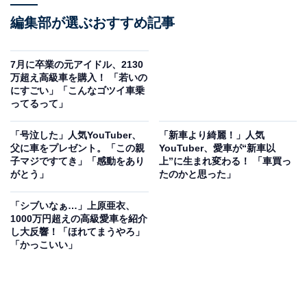
編集部が選ぶおすすめ記事
7月に卒業の元アイドル、2130
万超え高級車を購入！ 「若いの
にすごい」「こんなゴツイ車乗
ってるって」
「号泣した」人気YouTuber、
「新車より綺麗！」人気
父に車をプレゼント。「この親
YouTuber、愛車が“新車以
子マジですてき」「感動をあり
上”に生まれ変わる！ 「車買っ
がとう」
たのかと思った」
「シブいなぁ…」上原亜衣、
1000万円超えの高級愛車を紹介
し大反響！「ほれてまうやろ」
「かっこいい」