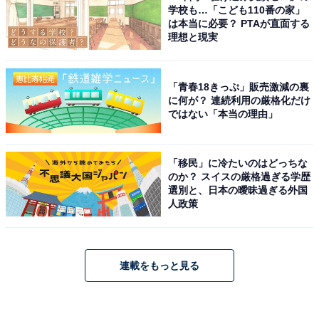
学校も…「こども110番の家」
は本当に必要？ PTAが直面する
理想と現実
「青春18きっぷ」販売激減の裏
に何が？ 連続利用の厳格化だけ
ではない「本当の理由」
「移民」に冷たいのはどっちな
のか？ スイスの厳格過ぎる学歴
選別と、日本の曖昧過ぎる外国
人政策
連載をもっと見る