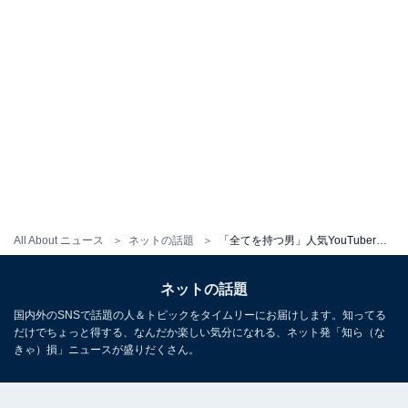
All About ニュース
ネットの話題
「全てを持つ男」人気YouTuber、超高級車の“納車”を報告！ 「なんか赤いのかっこいいな」「カッケェ、、、」
ネットの話題
国内外のSNSで話題の人＆トピックをタイムリーにお届けします。知ってる
だけでちょっと得する、なんだか楽しい気分になれる、ネット発「知ら（な
きゃ）損」ニュースが盛りだくさん。