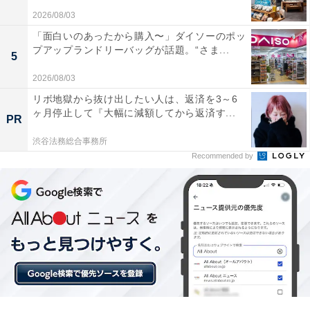
Pioneer「TS-F1650」には以下のような口コミが寄せら
2026/08/03
れています。
「面白いのあったから購入〜」ダイソーのポッ
プアップランドリーバッグが話題。“さま...
5
純正スピーカーとは音のクリアさが完全に別物で、
2026/08/03
こもりがちだった高音やボーカルの声がハッキリ聴
リボ地獄から抜け出したい人は、返済を3～6
こえるようになりました
ヶ月停止して『大幅に減額してから返済す...
PR
渋谷法務総合事務所
Recommended by
ハイレゾ対応だけあって全体の音の解像度が素晴ら
しく、毎日の通勤ドライブがまるでライブ会場にい
るように楽しいです
交換してから低音のキレが増して音に厚みが出たの
で、カーナビのイコライザー調整が一段と面白くな
りました