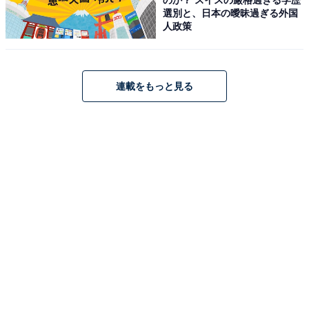
選別と、日本の曖昧過ぎる外国
人政策
【今日チェックしたい】Pioneerの人気商品5選
Pioneer「DMH-SZ500」
連載をもっと見る
Pioneer ディスプレイオーディオ DMH-SZ500 6.8インチ
2D ワイヤレス AppleCarPlay AndroidAuto Bluetooth
カロッツェリア
Amazonで見る
Pioneer「TS-C1640S」