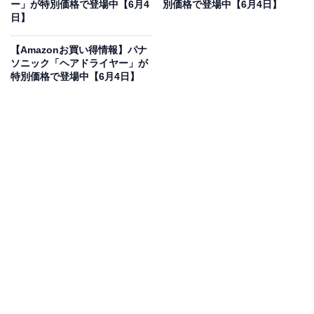
ー」が特別価格で登場中【6月4
別価格で登場中【6月4日】
日】
定価格に！ 16％オフで登場
【Amazonお買い得情報】パナ
ソニック「ヘアドライヤー」が
特別価格で登場中【6月4日】
Pioneer スピーカー TS-F1650 16cm カスタムフィット
コアキシャル 2ウェイ ハイレゾ対応 カロッツェリア
Amazonで見る
Pioneerの車載用コアキシャルスピーカー「TS-F1650」
は現在16％オフの特別価格・税込7281円販売中です。
この商品のおすすめポイントは？