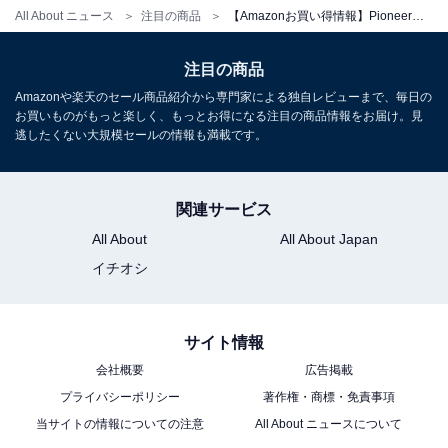
All About ニュース
注目の商品
【Amazonお買い得情報】Pioneer「車載用コアキシャルスピーカー」が特別価格で登場中【6月7日】
注目の商品
Amazonや楽天のセール商品紹介から専門家による独自レビューまで、毎日の
お買いものがもっと楽しく、もっとお得になる注目の商品情報をお届け。見
逃したくない大規模セールの情報も満載です。
Pioneer スピーカー TS-C1640S 16cm カスタムフィット
スピーカー セパレート 2ウェイ ハイレゾ対応 カロッツェ
関連サービス
リア
All About
All About Japan
Amazonで見る
イチオシ
Pioneer「DMH-SF600」
サイト情報
会社概要
広告掲載
プライバシーポリシー
著作権・商標・免責事項
当サイトの情報についての注意
All About ニュースについて