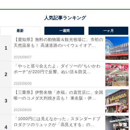
車内の音響を劇的にアップグレードする、
カロッツェリ
ア（パイオニア）の16cmカスタムフィットスピーカー
「TS-F1650」
です。ハイクラスな上位モデルの思想を受
け継ぎ、カーボン含有IMCC振動板と高性能磁気回路を
最新
一週間
一ヶ月
搭載し、充実した応答性の高い音像を実現。いつもの車
【愛知県】無料の動物園＆観光牧場に、市初の
天然温泉も！ 高速道路のハイウェイオア...
内空間で
豊かなハイレゾ音源の臨場感をそのまま再生で
1
きる
のが嬉しいですね。
2026/08/07
「やっと巡り会えたよ」ダイソーの“ちいかわ
低歪みでクリアな中高域と、力強く前へと押し出す低音
ポーチ”が220円で反響。ぬい活＆防災...
2
を両立しており、純正スピーカーからの交換でボーカル
2026/08/06
や楽器の輪郭がハッキリと際立ちます。幅広い車種への
【三重県】伊勢名物「赤福」の直営店に、全国
スマートな取り付けに対応し、お気に入りの音楽をより
唯一のコメダ大判焼き店も！ 東名阪・伊...
3
鮮やかに引き立ててくれる本格カーオーディオです！
2026/08/06
Pioneer「TS-F1650」の口コミは？
「1000円には見えなかった」スタンダードプ
ロダクツのリュックが「高見えする」の...
4