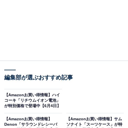
※以下のセール情報は6月7日20時現在のものです。値段
の変更、売り切れの場合もあります。
この記事の執筆者：
All About ニュース お買
いもの部
編集部が選ぶおすすめ記事
Amazonのセール商品から売れ筋ランキングまで、毎日のお買いも
のがもっと楽しく、もっとお得になる情報をお届け。編集部員によ
【Amazonお買い得情報】ハイ
る独自レビューなど、ここでしか手に入らない情報も満載です。
...続きを読む
コーキ「リチウムイオン電池」
が特別価格で登場中【6月4日】
※本記事で紹介している商品の購入やサービスの利用により、売上の一部が
オールアバウトに還元されることがあります。
【Amazonお買い得情報】
【Amazonお買い得情報】サム
Denon「サラウンドレシーバ
ソナイト「スーツケース」が特
Pioneerの「車載用コアキシャルスピーカー」が限