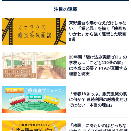
注目の連載
車内のスペースを変えずに圧倒的な高音質を手に入れた
東野圭吾や湊かなえだけじゃな
い人や、長時間のドライブを大好きな音楽でもっと快適
い、「業と罪」を描く『映画ち
いかわ』から強く連想した映画
に楽しみたい人には、おすすめの商品といえそうです。
8選
20年間「駆け込み実績ゼロ」の
学校も…「こども110番の家」
は本当に必要？ PTAが直面する
理想と現実
「青春18きっぷ」販売激減の裏
に何が？ 連続利用の厳格化だけ
ではない「本当の理由」
「移民」に冷たいのはどっちな
のか？ スイスの厳格過ぎる学歴