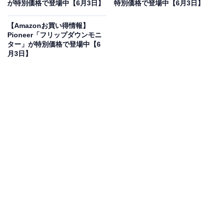
が特別価格で登場中【6月3日】
特別価格で登場中【6月3日】
HiKOKI(ハイコーキ) 18V リチウムイオン電池 5.0Ah 冷温
庫 UL18DB対応 BSL1850C 0037-6028
【Amazonお買い得情報】
Amazonで見る
Pioneer「フリップダウンモニ
ター」が特別価格で登場中【6
月3日】
ハイコーキのリチウムイオン電池「BSL1850C」は現在
6％オフの特別価格・税込1万1880円販売中です。
この商品のおすすめポイントは？
コンパクトさと5.0Ahの大容量を両立した、18V専用のリ
チウムイオン蓄電池です。従来の同容量モデルと比べて
15%の小型化と軽量化を実現し、質量は約550gに抑えら
れています。冷温庫UL18DBや各種コードレス工具に対
応し、対応充電器を使えば約25分でスピーディーに充電
できるのも魅力ですね！ 重心が安定するため、長時間の
作業でも腕への負担を軽減できます。