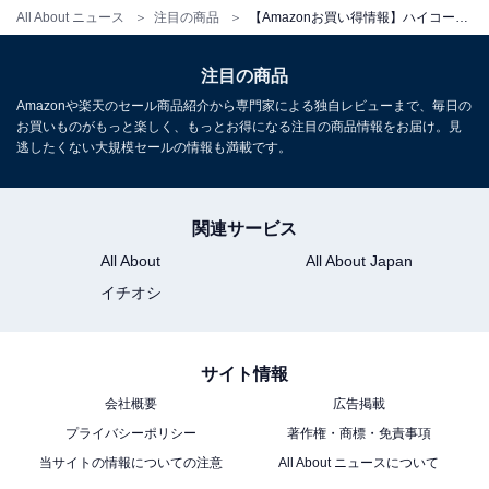
All About ニュース
注目の商品
【Amazonお買い得情報】ハイコーキ「リチウムイオン電池」が特別価格で登場中【6月4日】
注目の商品
Amazonや楽天のセール商品紹介から専門家による独自レビューまで、毎日の
お買いものがもっと楽しく、もっとお得になる注目の商品情報をお届け。見
逃したくない大規模セールの情報も満載です。
HiKOKI(ハイコーキ) リチウムイオン電池 7.2V 1.5Ah
BCL715
関連サービス
Amazonで見る
All About
All About Japan
イチオシ
サイト情報
会社概要
広告掲載
プライバシーポリシー
著作権・商標・免責事項
当サイトの情報についての注意
All About ニュースについて