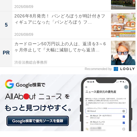
2026/08/09
2026年8月発売！ パンどろぼうが時計付きフ
【今日チェックしたい】ハイコーキの人気商品5選
ィギュアになった「パンどろぼう フ...
5
2026/08/09
ハイコーキ「BSL1240M」
カードローン50万円以上の人は、返済を3～6
ヶ月停止して『大幅に減額してから返済...
PR
渋谷法務総合事務所
Recommended by
HiKOKI(ハイコーキ) リチウムイオン電池 10.8V
BSL1240M
Amazonで見る
ハイコーキ「BSL1820M」