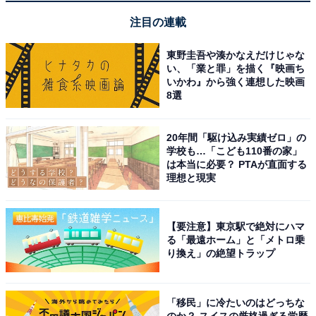
注目の連載
東野圭吾や湊かなえだけじゃな
い、「業と罪」を描く『映画ち
HiKOKI(ハイコーキ) iKOKI 18V 2.0Ah 薄型リチウムイオ
いかわ』から強く連想した映画
ン電池 残量表示ランプ付き 冷温庫 UL18DC UL18DD
8選
UL18DBA対応 BSL1820M 0037-7795
Amazonで見る
20年間「駆け込み実績ゼロ」の
学校も…「こども110番の家」
は本当に必要？ PTAが直面する
ハイコーキ「BSL1460」
理想と現実
【要注意】東京駅で絶対にハマ
る「最遠ホーム」と「メトロ乗
り換え」の絶望トラップ
HiKOKI(ハイコーキ) 14.4V リチウムイオンバッテリー
BSL1460 6.0Ah 0033-8886
「移民」に冷たいのはどっちな
のか？ スイスの厳格過ぎる学歴