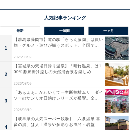
ユーザーからは「軽くて持ち運びが楽」「工具ケースに
すっきり収まる」と大好評。一方で、「36Vのマルチボ
ルト製品には使えない」という声も。手軽に長時間の作
最新
一週間
一ヶ月
業をこなしたい人や、純正品の安心感を求める人は、購
【群馬県藤岡市】道の駅「ららん藤岡」は買い
入を検討してみてもよいかもしれません。
物・グルメ・遊びが揃うスポット。全国で...
1
2026/08/09
【宮城県の穴場日帰り温泉】「晴れ温泉」は1
00％源泉掛け流しの天然混合泉を楽しめ...
2
2026/08/09
「あぁぁぁ。かわいくて一生断捨離ムリ」ダイ
ソーのサンリオ日焼けシリーズが反響。全...
3
2026/08/10
【岐阜県の人気スーパー銭湯】「六条温泉 喜
多の湯」は人工温泉や多彩なお風呂・岩盤...
4