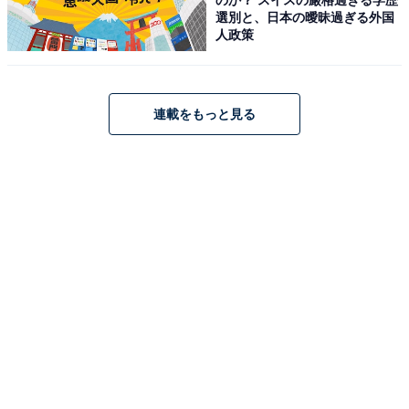
Amazonで見る
選別と、日本の曖昧過ぎる外国
人政策
ハイコーキ「BSL36A18X」
連載をもっと見る
HiKOKI(ハイコーキ) 第2世代マルチボルト蓄電池 36V
2.5Ah/18V 5.0Ah 0037-9241 BSL36A18X
Amazonで見る
ハイコーキ「BCL715」