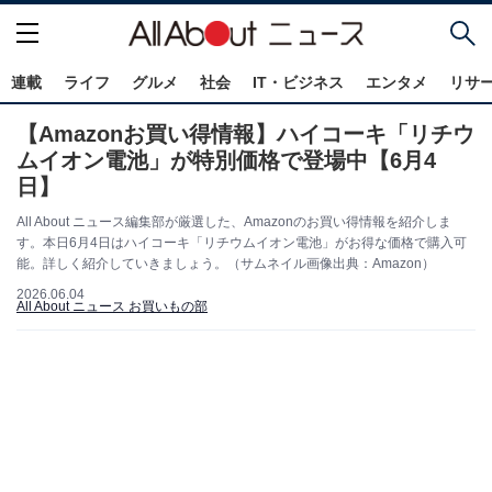
連載
ライフ
グルメ
社会
IT・ビジネス
エンタメ
リサ
【Amazonお買い得情報】ハイコーキ「リチウ
ムイオン電池」が特別価格で登場中【6月4
日】
All About ニュース編集部が厳選した、Amazonのお買い得情報を紹介しま
す。本日6月4日はハイコーキ「リチウムイオン電池」がお得な価格で購入可
能。詳しく紹介していきましょう。（サムネイル画像出典：Amazon）
2026.06.04
All About ニュース お買いもの部