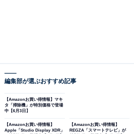
※以下のセール情報は6月4日20時現在のものです。値段
の変更、売り切れの場合もあります。
※本記事で紹介している商品の購入やサービスの利用により、売上の一部が
オールアバウトに還元されることがあります。
ハイコーキの「リチウムイオン電池」が限定価格
編集部が選ぶおすすめ記事
に！ 6％オフで登場
【Amazonお買い得情報】マキ
タ「掃除機」が特別価格で登場
中【6月3日】
【Amazonお買い得情報】
【Amazonお買い得情報】
Apple「Studio Display XDR」
REGZA「スマートテレビ」が